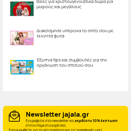
Ιδέες για χριστουγεννιάτικα δώρα για
μικρούς και μεγάλους
Διακόσμησε υπέροχα το σπίτι σου με
τεχνητά φυτά
Έξυπνα tips και συμβουλές για την
οργάνωση του σπιτιού σου
Newsletter jajala.gr
Eγγραφείτε στο newsletter και
κερδίστε 10% έκπτωση
στην επόμενη αγορά σας.
Ενημερωθείτε για τα νέα προϊόντα και τις προσφορές μας!