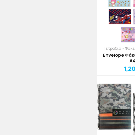
Τετράδια - Φάκ
Envelope Φάκ
Α
1,2