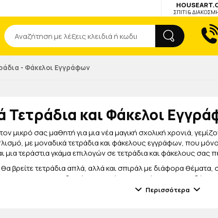
HOUSEART.
ΣΠΙΤΙ & ΔΙΑΚΟΣΜ
Αναζήτηση
ράδια - Φάκελοι Εγγράφων
ά Τετράδια και Φάκελοι Εγγρ
ον μικρό σας μαθητή για μια νέα μαγική σχολική χρονιά, γεμίζο
λισμό, με μοναδικά τετράδια και φάκελους εγγράφων, που μόν
ι μια τεράστια γκάμα επιλογών σε τετράδια και φάκελους σας π
θα βρείτε τετράδια απλά, αλλά και σπιράλ με διάφορα θέματα, σ
θη Α4 και Β5, για να διαλέξετε αυτά που χρειάζεται το παιδάκι 
, σε υπέροχα σχέδια και χρώματα, που θα φιλοξενούν εύκολα κα
Περισσότερα
της κατασκευής και κατάλληλα να συντροφεύουν το παιδάκι σας