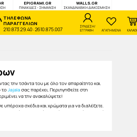
GR
EPIGRAMI.GR
WALLS.GR
ΗΣΗ
ΠΙΝΑΚΙΔΕΣ - ΣΗΜΑΝΣΗ
ΣΚΑΝΔΙΝΑΒΙΚΗ ΔΙΑΚΟΣΜΗΣΗ
ΤΗΛΕΦΩΝΑ
ΠΑΡΑΓΓΕΛΙΩΝ
ΣΥΝΔΕΣΗ/
210.873.29.40
2610.875.007
-
ΕΓΓΡΑΦΗ
ΑΓΑΠΗΜΕΝΑ
ΚΑΛΑΘ
άφων
ντας την τσάντα του με όλο τον απαραίτητο και
ο το
Jajala
σας παρέχει. Περιηγηθείτε στη
εριμένει να την ανακαλύψετε!
ε υπέροχα σχέδια και χρώματα για να διαλέξετε.
σας. Επιπλέον, θα βρείτε φακέλους με θήκες, αλλά
ι άνετα τα έγγραφα και τις σημειώσεις από τα
 καθημερινά στο σχολείο του. Εσείς, εφοδιάστε