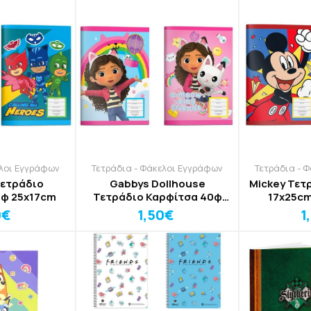
ελοι Εγγράφων
Τετράδια - Φάκελοι Εγγράφων
Τετράδια - 
Τετράδιο
Gabbys Dollhouse
Mickey Τετ
0φ 25χ17cm
Τετράδιο Καρφίτσα 40φ
17x25c
25χ17cm
0€
1,50€
1