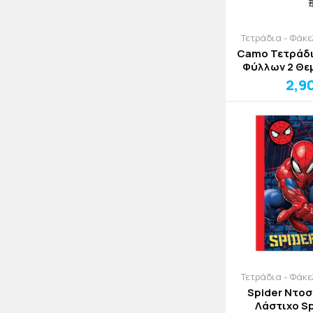
Τετράδια - Φάκ
Camo Τετράδι
Φύλλων 2 Θε
25x1
2,9
Τετράδια - Φάκ
Spider Ντοσ
Λάστιχο S