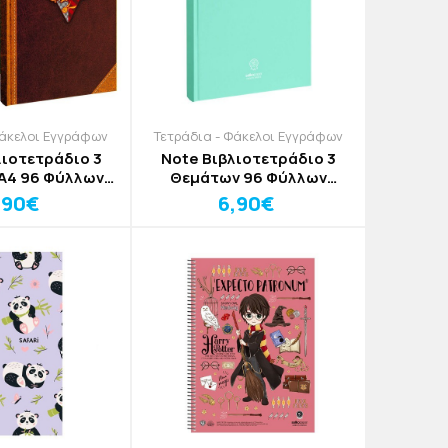
Φάκελοι Εγγράφων
Τετράδια - Φάκελοι Εγγράφων
λιοτετράδιο 3
Note Βιβλιοτετράδιο 3
Α4 96 Φύλλων
Θεμάτων 96 Φύλλων
5x29,5cm
25x17cm
,90€
6,90€