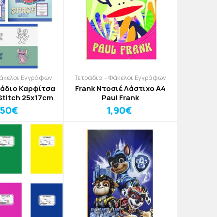
Φάκελοι Εγγράφων
Τετράδια - Φάκελοι Εγγράφων
ράδιο Καρφίτσα
Frank Ντοσιέ Λάστιχο Α4
 Stitch 25χ17cm
Paul Frank
,50€
1,90€