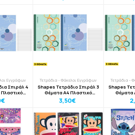
ελοι Εγγράφων
Τετράδια - Φάκελοι Εγγράφων
Τετράδια - 
δια Σπιράλ 4
Shapes Τετράδιο Σπιράλ 3
Shapes Τετ
 Πλαστικό
Θέματα Α4 Πλαστικό
Θέματα 
υλλο
Εξώφυλλο
Εξ
0€
3,50€
2