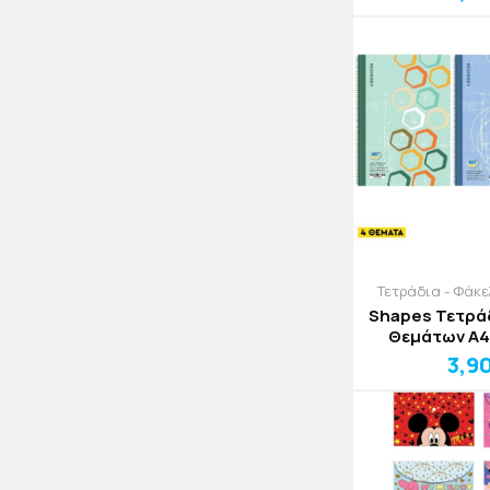
Τετράδια - Φάκ
Shapes Τετρά
Θεμάτων A4
Εξώφ
3,9