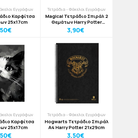
Φάκελοι Εγγράφων
Τετράδια - Φάκελοι Εγγράφων
Magical Τετράδιο Σπιράλ 2
λων 25x17cm
Θεμάτων Harry Potter
17x25cm
,50€
3,90€
Φάκελοι Εγγράφων
Τετράδια - Φάκελοι Εγγράφων
ράδιο Καρφίτσα
Hogwarts Τετράδιο Σπιράλ
λων 25x17cm
Α4 Harry Potter 21x29cm
,50€
3,50€