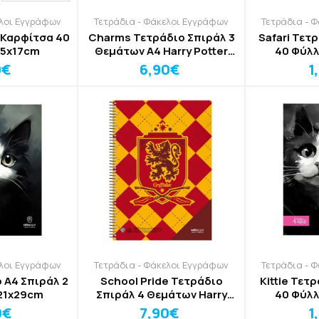
ελοι Εγγράφων
Τετράδια - Φάκελοι Εγγράφων
Τετράδια - 
 Καρφίτσα 40
Charms Τετράδιο Σπιράλ 3
Safari Τετράδιο Καρφίτσα
25x17cm
Θεμάτων Α4 Harry Potter
40 Φύλ
21x29cm
0€
6,90€
1
ελοι Εγγράφων
Τετράδια - Φάκελοι Εγγράφων
Τετράδια - 
ο Α4 Σπιράλ 2
School Pride Τετράδιο
Kittie Τετ
εμάτων 21x29cm
Σπιράλ 4 Θεμάτων Harry
40 Φύλ
Potter 21x29cm
0€
7,90€
1