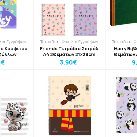
ελοι Εγγράφων
Τετράδια - Φάκελοι Εγγράφων
Τετράδια - 
ιο Καρφίτσα
Friends Τετράδιο Σπιράλ
Harry Βιβ
 Φύλλων
A4 2Θεμάτων 21x29cm
Θεμάτων 
21,
0€
3,90€
9