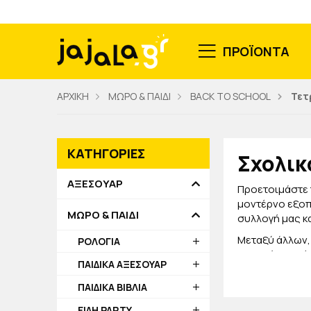
ΠΡΟΪΟΝΤΑ
ΑΡΧΙΚΗ
ΜΩΡΟ & ΠΑΙΔΙ
BACK TO SCHOOL
Τετ
ΚΑΤΗΓΟΡΙΕΣ
Σχολικ
ΑΞΕΣΟΥΑΡ
Προετοιμάστε τ
μοντέρνο εξοπ
ΜΩΡΟ & ΠΑΙΔΙ
συλλογή μας κα
Μεταξύ άλλων, 
ΡΟΛΟΓΙΑ
Θα βρείτε μεγέ
ΠΑΙΔΙΚΑ ΑΞΕΣΟΥΑΡ
και διαφάνειες
μαθήματά του.
ΠΑΙΔΙΚΑ ΒΙΒΛΙΑ
Όλα είναι άρισ
ΕΙΔΗ PARTY