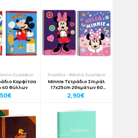
Φάκελοι Εγγράφων
Τετράδια - Φάκελοι Εγγράφων
ράδιο Καρφίτσα
Minnie Τετράδιο Σπιράλ
m 40 Φύλλων
17x25cm 2Θεμάτων 60
Φύλλα
,50€
2,90€