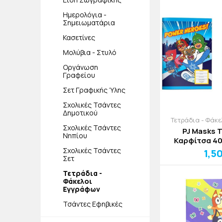
Ημερολόγια -
Σημειωματάρια
Κασετίνες
Μολύβια - Στυλό
Οργάνωση
Γραφείου
Σετ Γραφικής Ύλης
Σχολικές Τσάντες
Δημοτικού
Τετράδια - Φάκ
Σχολικές Τσάντες
PJ Masks 
Νηπίου
Καρφίτσα 4
Σχολικές Τσάντες
1,5
Σετ
Τετράδια -
Φάκελοι
Εγγράφων
Τσάντες Εφηβικές