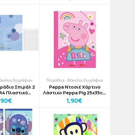
Φάκελοι Εγγράφων
Τετράδια - Φάκελοι Εγγράφων
ράδιο Σπιράλ 2
Peppa Ντοσιέ Χάρτινο
Α4 Πλαστικό
Λάστιχο Peppa Pig 25x35cm
ώφυλλο
Ροζ
,90€
1,90€