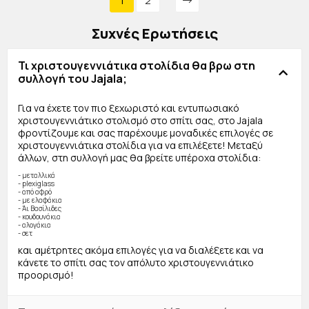
1
2
Συχνές Ερωτήσεις
Τι χριστουγεννιάτικα στολίδια θα βρω στη
συλλογή του Jajala;
Για να έχετε τον πιο ξεχωριστό και εντυπωσιακό
χριστουγεννιάτικο στολισμό στο σπίτι σας, στο Jajala
φροντίζουμε και σας παρέχουμε μοναδικές επιλογές σε
χριστουγεννιάτικα στολίδια για να επιλέξετε! Μεταξύ
άλλων, στη συλλογή μας θα βρείτε υπέροχα στολίδια:
- μεταλλικά
- plexiglass
- από αφρό
- με ελαφάκια
- Άι Βασίλιδες
- κουδουνάκια
- αλογάκια
- σετ
και αμέτρητες ακόμα επιλογές για να διαλέξετε και να
κάνετε το σπίτι σας τον απόλυτο χριστουγεννιάτικο
προορισμό!