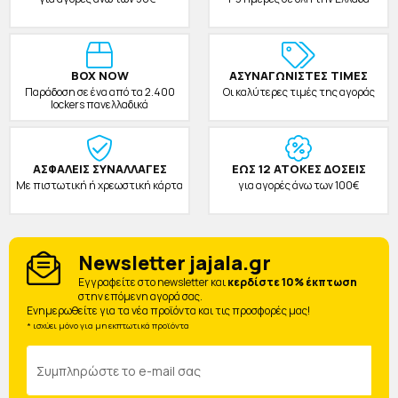
BOX NOW
ΑΣΥΝΑΓΩΝΙΣΤΕΣ ΤΙΜΕΣ
Παράδοση σε ένα από τα 2.400
Οι καλύτερες τιμές της αγοράς
lockers πανελλαδικά
ΑΣΦΑΛΕΙΣ ΣΥΝΑΛΛΑΓΕΣ
ΕΩΣ 12 ΑΤΟΚΕΣ ΔΟΣΕΙΣ
Με πιστωτική ή χρεωστική κάρτα
για αγορές άνω των 100€
Newsletter jajala.gr
Eγγραφείτε στο newsletter και
κερδίστε 10% έκπτωση
στην επόμενη αγορά σας.
Ενημερωθείτε για τα νέα προϊόντα και τις προσφορές μας!
* ισχύει μόνο για μη εκπτωτικά προϊόντα