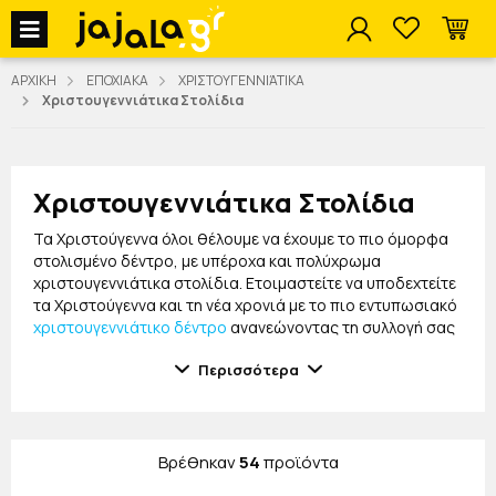
jajala Menu
ΑΡΧΙΚΗ
ΕΠΟΧΙΑΚΑ
ΧΡΙΣΤΟΥΓΕΝΝΙΆΤΙΚΑ
Χριστουγεννιάτικα Στολίδια
Χριστουγεννιάτικα Στολίδια
Τα Χριστούγεννα όλοι θέλουμε να έχουμε το πιο όμορφα
στολισμένο δέντρο, με υπέροχα και πολύχρωμα
χριστουγεννιάτικα στολίδια. Ετοιμαστείτε να υποδεχτείτε
τα Χριστούγεννα και τη νέα χρονιά με το πιο εντυπωσιακό
χριστουγεννιάτικο δέντρο
ανανεώνοντας τη συλλογή σας
και στολίζοντάς το με τα μοναδικά χριστουγεννιάτικα
Περισσότερα
στολίδια από το
Jajala
!
Στη συλλογή μας θα βρείτε μια μεγάλη ποικιλία σε
χριστουγεννιάτικα στολίδια όμορφα και ξεχωριστά, για
να στολίσετε το δέντρο με το παιδάκι σας! Μεταξύ άλλων
Βρέθηκαν
54
προϊόντα
θα βρείτε μεμονωμένα στολίδια αλλά και σε σετ,
μεταλλικά, foam, από plexiglass σε υπέροχα σχέδια και