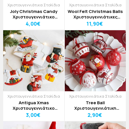
Χριστουγεννιάτικα Στολίδια
Χριστουγεννιάτικα Στολίδια
Joly Christmas Candy
Wool Felt Christmas Balls
Χριστουγεννιάτικο
Χριστουγεννιάτικες
Στολίδι
Μπάλες Δέντρου Σετ
4,00€
11,90€
6τμχ
Χριστουγεννιάτικα Στολίδια
Χριστουγεννιάτικα Στολίδια
Antigua Xmas
Tree Ball
Χριστουγεννιάτικο
Χριστουγεννιάτικη
Στολίδι
Μπάλα Δέντρου
3,00€
2,90€