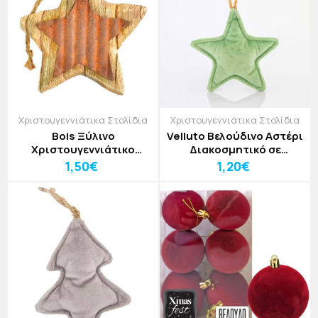
Χριστουγεννιάτικα Στολίδια
Χριστουγεννιάτικα Στολίδια
Bois Ξύλινο
Velluto Βελούδινο Αστέρι
Χριστουγεννιάτικο
Διακοσμητικό σε
Στολίδι Κρεμαστό με
Απόχρωση Μέντας
1,50€
1,20€
Μεταλλική Διακόσμηση
10x2,5x28cm