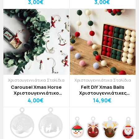
Στολίδι
3,00€
3,00€
Χριστουγεννιάτικα Στολίδια
Χριστουγεννιάτικα Στολίδια
Carousel Xmas Horse
Felt DIY Xmas Balls
Χριστουγεννιάτικο
Χριστουγεννιάτικες
Στολίδι
Μπάλες Δέντρου σετ
4,00€
14,90€
36τμχ