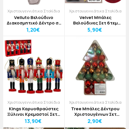
Χριστουγεννιάτικα Στολίδια
Χριστουγεννιάτικα Στολίδια
Velluto Βελούδινο
Velvet Μπάλες
Διακοσμητικό Δέντρο σε
Βελούδινες Σετ 6τεμ
Γκρι Απόχρωση
Δ8cm
1,20€
5,90€
10x2,5x28cm
Χριστουγεννιάτικα Στολίδια
Χριστουγεννιάτικα Στολίδια
Kings Καρυοθραύστες
Tree Μπάλες Δέντρου
Ξύλινοι Κρεμαστοί Σετ6
Χριστουγέννων Σετ
τεμ Υ12,5cm
24τεμ Δ3cm
13,90€
2,90€