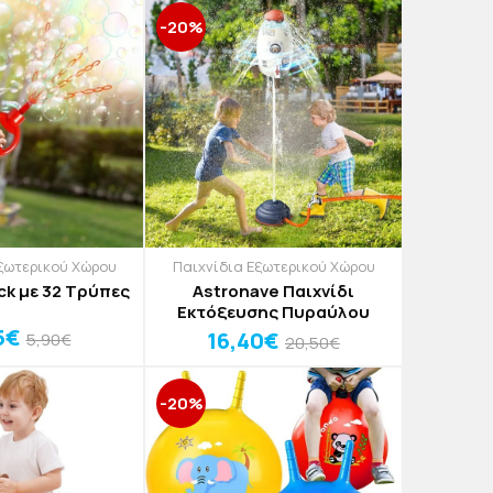
-20%
ξωτερικού Χώρου
Παιχνίδια Εξωτερικού Χώρου
ck με 32 Τρύπες
Astronave Παιχνίδι
Εκτόξευσης Πυραύλου
5€
16,40€
5,90€
20,50€
-20%