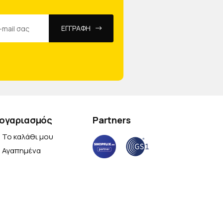
ΕΓΓΡΑΦΗ
ογαριασμός
Partners
Το καλάθι μου
Αγαπημένα