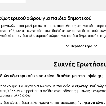
εξωτερικού χώρου για παιδιά δημοτικού
 μεγαλώνει και μαζί με αυτό και οι απαιτήσεις του για ιδιαίτερ
ναπτύξουν τις κινητικές τους δεξιότητες και να διοχετεύσουν 
αδικά παιχνίδια εξωτερικού χώρου για παιδιά δημοτικού στο jaj
 εξωτερικού χώρου για μωρά
Περισσότερα
δια εξωτερικού χώρου για μωρά σε ασυναγώνιστες τιμές και με
 Δημιουργούν ιδανικό περιβάλλον για χαρούμενο και ατελείωτο π
ικά για εξοπλισμό παιδικής χαράς σε νηπιαγωγεία και παιδικού
Συχνές Ερωτήσε
ιδιών εξωτερικού χώρου είναι διαθέσιμα στο Jajala.gr;
 παρέχουμε μια μεγάλη συλλογή με
παιχνίδια εξωτερικού χώρ
εταξύ άλλων θα βρείτε παιχνίδια αναπήδησης, μπάλες εκγύμνασ
ς και πολλά άλλα!
χνίδια είναι ειδικά μελετημένα και κατασκευασμένα
για να είνα