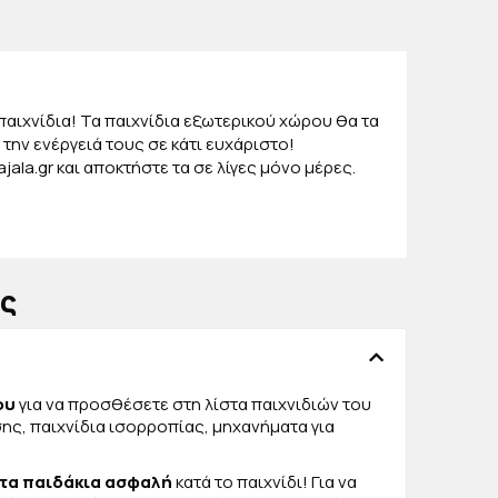
α παιχνίδια! Τα παιχνίδια εξωτερικού χώρου θα τα
την ενέργειά τους σε κάτι ευχάριστο!
ala.gr και αποκτήστε τα σε λίγες μόνο μέρες.
 άμεση παράδοση, μέσα από μια μοναδική συλλογή
αιχνίδι παρέχοντας βέβαια προστασία και
ς σταθμούς.
ις
ου
για να προσθέσετε στη λίστα παιχνιδιών του
ης, παιχνίδια ισορροπίας, μηχανήματα για
ι τα παιδάκια ασφαλή
κατά το παιχνίδι! Για να