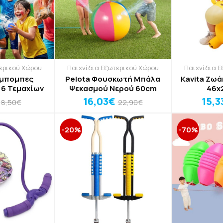
ερικού Χώρου
Παιχνίδια Εξωτερικού Χώρου
Παιχνίδια Ε
όμπομπες
Pelota Φουσκωτή Μπάλα
Kavita Ζω
 6 Τεμαχίων
Ψεκασμού Νερού 60cm
46x
16,03€
15,3
8,50€
22,90€
-20%
-70%