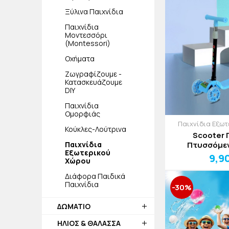
Ξύλινα Παιχνίδια
Παιχνίδια
Μοντεσσόρι
(Montessori)
Οχήματα
Ζωγραφίζουμε -
Κατασκευάζουμε
DIY
Παιχνίδια
Ομορφιάς
Παιχνίδια Εξωτ
Κούκλες-Λούτρινα
Scooter 
Παιχνίδια
Πτυσσόμεν
Εξωτερικού
9,9
Χώρου
Διάφορα Παιδικά
Παιχνίδια
-30%
ΔΩΜΑΤΙΟ
ΗΛΙΟΣ & ΘΑΛΑΣΣΑ