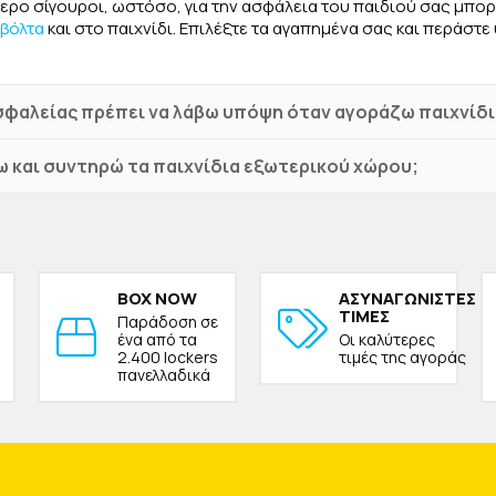
ερο σίγουροι, ωστόσο, για την ασφάλεια του παιδιού σας μπορε
 βόλτα
και στο παιχνίδι. Επιλέξτε τα αγαπημένα σας και περάστε
σφαλείας πρέπει να λάβω υπόψη όταν αγοράζω παιχνίδι
 και συντηρώ τα παιχνίδια εξωτερικού χώρου;
BOX NOW
ΑΣΥΝΑΓΩΝΙΣΤΕΣ
ΤΙΜΕΣ
Παράδοση σε
ένα από τα
Οι καλύτερες
2.400 lockers
τιμές της αγοράς
πανελλαδικά