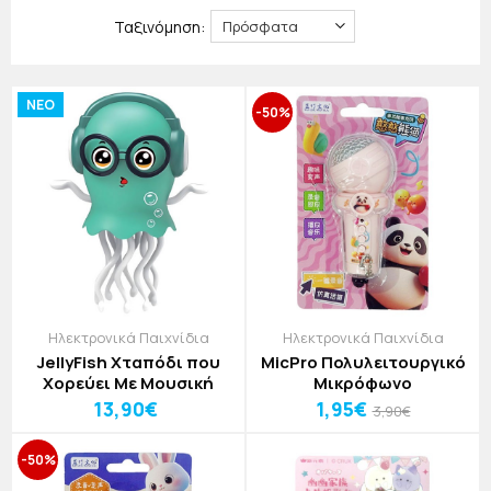
αρέσουν περισσότερο. Οι ψηφιακές μας κάμερες είναι
Ταξινόμηση:
κατάλληλες για να απαθανατίσετε υπέροχες στιγμές σε
βίντεο και φωτογραφίες, ενώ με τα ρομποτάκια
ετοιμαστείτε να παίξετε μοναδικά παιχνίδια, που θα
λατρέψετε!
NEO
-50%
Όλα μας τα ηλεκτρονικά παιχνίδια είναι άριστης
ποιότητας και κατάλληλα για μικρούς και μεγάλους. Έτσι,
ετοιμαστείτε για μοναδικές στιγμές παιχνιδιού
οικογενειακώς! Στο Jajala θέλουμε να παρέχουμε στους
μικρούς και μεγάλους μας φίλους τα καλύτερα προϊόντα
που θα τους χαρίσουν ανέμελες και ανεξίτηλες στιγμές.
Για αυτό ό,τι ψάχνετε θα το βρείτε μόνο εδώ!
Ηλεκτρονικά Παιχνίδια
Ηλεκτρονικά Παιχνίδια
JellyFish Χταπόδι που
MicPro Πολυλειτουργικό
Χορεύει Με Μουσική
Μικρόφωνο
13,90€
1,95€
3,90€
-50%