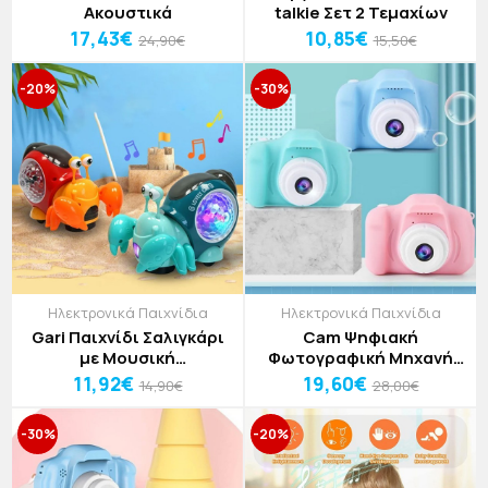
Ακουστικά
talkie Σετ 2 Τεμαχίων
17,43€
10,85€
24,90€
15,50€
-20%
-30%
Ηλεκτρονικά Παιχνίδια
Ηλεκτρονικά Παιχνίδια
Gari Παιχνίδι Σαλιγκάρι
Cam Ψηφιακή
με Μουσική
Φωτογραφική Μηχανή
13.5x9x13.5cm Πράσινο
8,3x4,6x4,5cm Μέντα
11,92€
19,60€
14,90€
28,00€
-30%
-20%