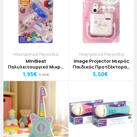
Ηλεκτρονικά Παιχνίδια
Ηλεκτρονικά Παιχνίδια
MiniBeat
Image Projector Μικρός
Πολυλειτουργικό Μικρό
Παιδικός Προτζέκτορας
Ηχείο
Εικόνων
1,95€
5,50€
3,90€