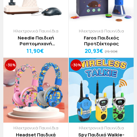
Ηλεκτρονικά Παιχνίδια
Ηλεκτρονικά Παιχνίδια
Needle Παιδική
Faros Παιδικός
Ραπτομηχανή
Προτζέκτορας
Μπαταρίας 24x17x7cm
11,90€
20,93€
29,90€
-30%
-30%
Ηλεκτρονικά Παιχνίδια
Ηλεκτρονικά Παιχνίδια
Headset Παιδικά
Spy Παιδικό Walkie-