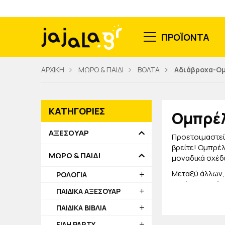
ΠΡΟΪΟΝΤΑ
ΑΡΧΙΚΗ
ΜΩΡΟ & ΠΑΙΔΙ
ΒΟΛΤΑ
Αδιάβροχα-Ο
ΚΑΤΗΓΟΡΙΕΣ
Ομπρέλ
ΑΞΕΣΟΥΑΡ
Προετοιμαστεί
βρείτε! Ομπρέλ
ΜΩΡΟ & ΠΑΙΔΙ
μοναδικά σχέδ
Μεταξύ άλλων, 
ΡΟΛΟΓΙΑ
καλύτερος φίλο
ΠΑΙΔΙΚΑ ΑΞΕΣΟΥΑΡ
ομπρέλες για ν
σταθμό!
ΠΑΙΔΙΚΑ ΒΙΒΛΙΑ
Επιλέγοντας τ
ΕΙΔΗ PARTY