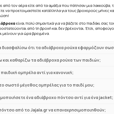
τε από τον αέρα είτε από τα αμάξια που πάτησαν μια λακκούβα, 
ετε να προετοιμαστείτε κατάλληλα για τους βροχερούς μήνες κα
λύση!
ιάβροχα
είναι πολύ σημαντικά για να βάζετε στο παιδάκι σας τ
οστατεύονται από τη βροχή και δεν βρέχονται. Έτσι, αποφεύγ
ι μείνουν για ώρα βρεγμένα.
 διασφαλίσω ότι τα αδιάβροχα ρούχα εφαρμόζουν σωστ
 και καθαρίζω τα αδιάβροχα ρούχα των παιδιών;
 παιδική ομπρέλα αντί για κανονική;
το σωστό μέγεθος ομπρέλας για το παιδί μου;
ιμοποιήσετε ένα αδιάβροχο πόντσο αντί για ένα jacket;
όντσο από το Jajala.gr να επαναχρησιμοποιηθούν;