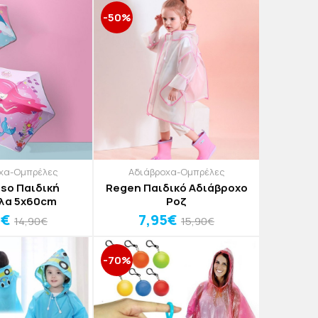
-50%
χα-Ομπρέλες
Αδιάβροχα-Ομπρέλες
so Παιδική
Regen Παιδικό Αδιάβροχο
Ομπρέλα 5x60cm
Ροζ
7€
7,95€
14,90€
15,90€
-70%