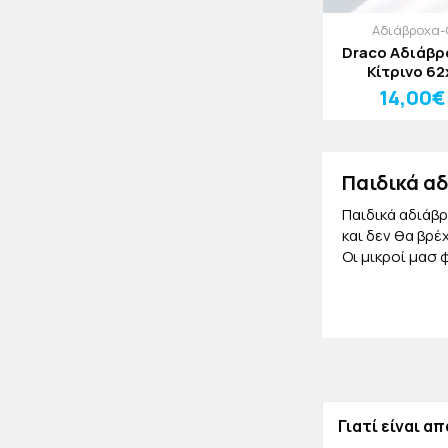
Αδιάβροχα-
Draco Αδιάβρ
Κίτρινο 6
14,00€
Παιδικά α
Παιδικά αδιάβρ
και δεν θα βρέ
Οι μικροί μασ 
Αντιανεμι
Αντιανεμικά πα
σας άμεσα και 
ταιριάζει στο 
Γιατί είναι α