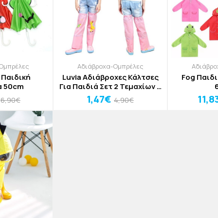
Ομπρέλες
Αδιάβροχα-Ομπρέλες
Αδιάβρο
ι Παιδική
Luvia Αδιάβροχες Κάλτσες
Fog Παιδ
α 50cm
Για Παιδιά Σετ 2 Τεμαχίων 3
Έως 10 Ετών 18x44x11-18cm
1,47€
11,8
6,90€
4,90€