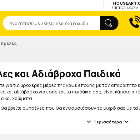
HOUSEART.
ΣΠΙΤΙ & ΔΙΑΚΟΣΜ
Αναζήτηση
μπρέλες
ες και Αδιάβροχα Παιδικά
τε για τις βροχερές μέρες της κάθε εποχής με τον απαραίτητο
ες και αδιάβροχα για εσάς και τα παιδάκια σας, είναι κάποια απ
ια και χρώματα.
θα βρείτε ομπρέλες που θα ενθουσιάσουν το μικρό σας με τα υ
ς του στις βροχερές μέρες! Επιπλέον, θα βρείτε αδιάβροχα με 
α μπορούν να τις πάρουν παντού μαζί τους και να χωράνε ακόμα
Περισσότερα
α αγαπημένα τους, θα είναι έτοιμα να υποδεχτούν τις βροχερές