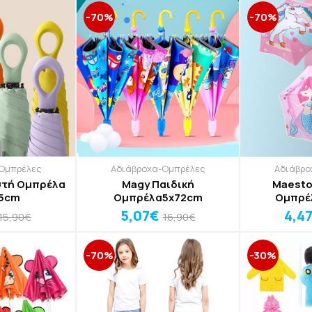
-70%
-70%
Ομπρέλες
Αδιάβροχα-Ομπρέλες
Αδιάβρο
στή Ομπρέλα
Magy Παιδική
Maesto
25cm
Ομπρέλα5x72cm
5,07€
4,4
15,90€
16,90€
-70%
-30%