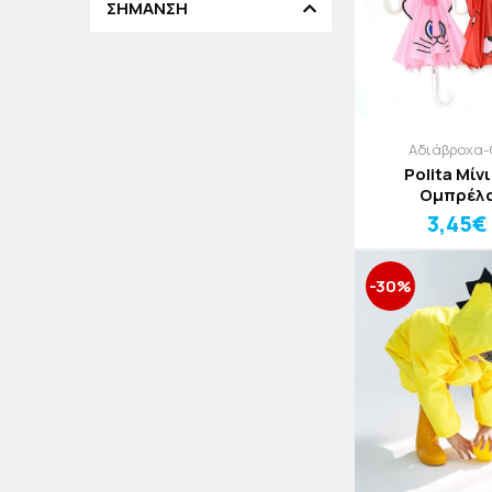
ΣΗΜΑΝΣΗ
Αδιάβροχα-
Polita Μίν
Ομπρέλ
3,45€
-30%