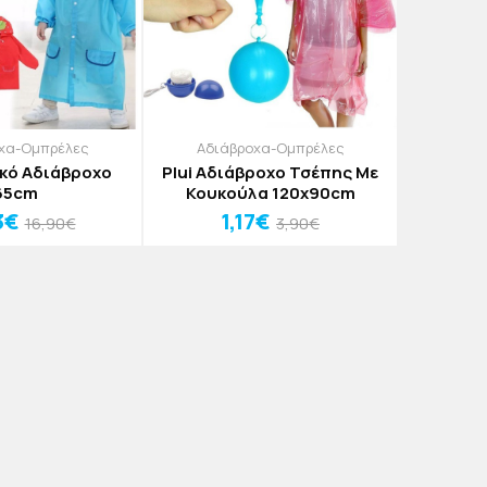
χα-Ομπρέλες
Αδιάβροχα-Ομπρέλες
ικό Αδιάβροχο
Plui Αδιάβροχο Τσέπης Με
65cm
Κουκούλα 120x90cm
3€
1,17€
16,90€
3,90€