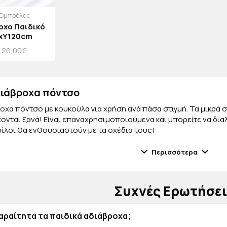
Ομπρέλες
οχο Παιδικό
2xΥ120cm
20,00€
διάβροχα πόντσο
οχα πόντσο με κουκούλα για χρήση ανά πάσα στιγμή. Τα μικρά 
χονται ξανά! Είναι επαναχρησιμοποιούμενα και μπορείτε να δι
φίλοι θα ενθουσιαστούν με τα σχέδια τους!
κά αδιάβροχα παιδικά
Περισσότερα
ιδικά αδιάβροχα σε ασυναγώνιστες τιμές τώρα στο jajala.gr! Βρε
γρήγορα. Τώρα το μικρό σας δεν θα ξαναβραχεί ποτέ και θα έχ
στυλ και την προσωπικότητά του.
Συχνές Ερωτήσε
παραίτητα τα παιδικά αδιάβροχα;