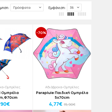
ι ανανεώνουμε διαρκώς τη συλλογή μας με
μηση:
Εμφάνιση:
-70%
χα-Ομπρέλες
Αδιάβροχα-Ομπρέλες
l Ομπρέλα
Parapluie Παιδική Ομπρέλα
m,Φ70cm
5x70cm
,90€
4,77€
15,90€