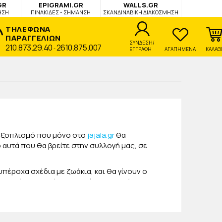
GR
EPIGRAMI.GR
WALLS.GR
ΗΣΗ
ΠΙΝΑΚΙΔΕΣ - ΣΗΜΑΝΣΗ
ΣΚΑΝΔΙΝΑΒΙΚΗ ΔΙΑΚΟΣΜΗΣΗ
ΤΗΛΕΦΩΝΑ
ΠΑΡΑΓΓΕΛΙΩΝ
ΣΥΝΔΕΣΗ/
210.873.29.40
2610.875.007
-
ΕΓΓΡΑΦΗ
ΑΓΑΠΗΜΕΝΑ
ΚΑΛΑΘ
 εξοπλισμό που μόνο στο
jajala.gr
θα
ό αυτά που θα βρείτε στην συλλογή μας, σε
πέροχα σχέδια με ζωάκια, και θα γίνουν ο
χαρούμενα και έντονα χρώματα και μίνι
 και στις τσαντούλες τους για το σχολείο ή το
 μέρες του φθινοπώρου και του χειμώνα! Στο