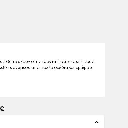
σας θα τα έχουν στην τσάντα ή στην τσέπη τους
αλέξετε ανάμεσα από πολλά σχέδια και χρώματα.
ίτε αυτό που ταιριάζει και αρέσει στο παιδάκι
ει ένα μοναδικό αντιανεμικό/αδιάβροχο που θα
ις