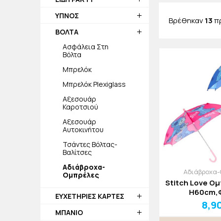
jajala θέλουμ
ΥΠΝΟΣ
μοναδικά προϊ
Βρέθηκαν
13
π
ΒΟΛΤΑ
Ασφάλεια Στη
Βόλτα
Μπρελόκ
Μπρελόκ Plexiglass
Αξεσουάρ
Καροτσιού
Αξεσουάρ
Αυτοκινήτου
Τσάντες Βόλτας-
Βαλίτσες
Αδιάβροχα-
Αδιάβροχα-
Ομπρέλες
Stitch Love Ομ
H60cm,
ΕΥΧΕΤΗΡΙΕΣ ΚΑΡΤΕΣ
8,9
ΜΠΑΝΙΟ