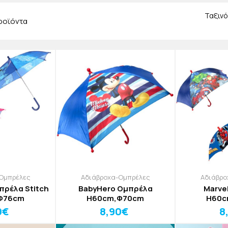
ε να σας ικανουποιούμε κάθε σας ανάγκη. Για αυτό ψάχνουμε κα
Ταξινό
όντα, άριστης ποιότητας, που θα σας λύσουν τα χέρια!
ροϊόντα
Ομπρέλες
Αδιάβροχα-Ομπρέλες
Αδιάβρο
πρέλα Stitch
BabyHero Ομπρέλα
Marve
Φ76cm
H60cm,Φ70cm
H60c
0€
8,90€
8