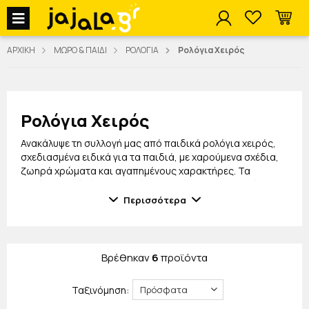
jajala Menu
ΑΡΧΙΚΗ
ΜΩΡΟ & ΠΑΙΔΙ
ΡΟΛΟΓΙΑ
Ρολόγια Χειρός
Ρολόγια Χειρός
Ανακάλυψε τη συλλογή μας από παιδικά ρολόγια χειρός,
σχεδιασμένα ειδικά για τα παιδιά, με χαρούμενα σχέδια,
ζωηρά χρώματα και αγαπημένους χαρακτήρες. Τα
ρολόγια αυτά είναι ιδανικά για να μάθουν τα παιδιά την
ώρα με διασκεδαστικό και εκπαιδευτικό τρόπο, ενώ
Περισσότερα
παράλληλα αποτελούν ένα όμορφο αξεσουάρ για το
καθημερινό τους στυλ.
Η συλλογή περιλαμβάνει ανθεκτικά, άνετα και ασφαλή
Βρέθηκαν
6
προϊόντα
ρολόγια, κατάλληλα για καθημερινή χρήση, με
ευδιάκριτους δείκτες και μηχανισμούς υψηλής ακρίβειας.
Ιδανικά για αγόρια και κορίτσια κάθε ηλικίας, τα παιδικά
Ταξινόμηση:
ρολόγια χειρός συνδυάζουν λειτουργικότητα και