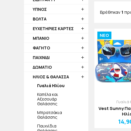
ΥΠΝΟΣ
Βρέθηκαν
1
πρ
ΒΟΛΤΑ
ΕΥΧΕΤΗΡΙΕΣ ΚΑΡΤΕΣ
NEO
ΜΠΑΝΙΟ
ΦΑΓΗΤΟ
ΠΑΙΧΝΙΔΙ
ΔΩΜΑΤΙΟ
ΗΛΙΟΣ & ΘΑΛΑΣΣΑ
Γυαλιά Ηλίου
Καπέλα και
Αξεσουάρ
Γυαλιά 
Θαλάσσης
Vest Sunny Πα
Μπρατσάκια
Ηλί
Θαλάσσης
14,9
Παιχνίδια
Θαλάσσης