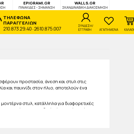
GR
EPIGRAMI.GR
WALLS.GR
ΗΣΗ
ΠΙΝΑΚΙΔΕΣ - ΣΗΜΑΝΣΗ
ΣΚΑΝΔΙΝΑΒΙΚΗ ΔΙΑΚΟΣΜΗΣΗ
ΤΗΛΕΦΩΝΑ
ΠΑΡΑΓΓΕΛΙΩΝ
ΣΥΝΔΕΣΗ/
210.873.29.40
2610.875.007
-
ΕΓΓΡΑΦΗ
ΑΓΑΠΗΜΕΝΑ
ΚΑΛΑΘ
οσφέρουν προστασία, άνεση και στυλ στις
ία και παιχνίδι στον ήλιο, αποτελούν ένα
 μοντέρνα στυλ, κατάλληλα για διαφορετικές
προστατεύουν τα παιδικά μάτια από την έντονη