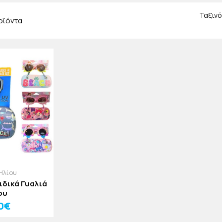
Ταξινό
οϊόντα
Ηλίου
ιδικά Γυαλιά
ου
0€