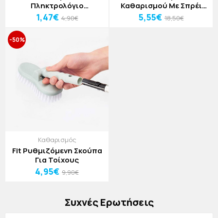
Πληκτρολόγιο
Καθαρισμού Με Σπρέι
Υπολογιστή 14x3.5x4cm
14x10.5x25.5cm
1,47€
5,55€
4,90€
18,50€
-50%
Καθαρισμός
Fit Ρυθμιζόμενη Σκούπα
Για Τοίχους
4,95€
9,90€
Συχνές Ερωτήσεις