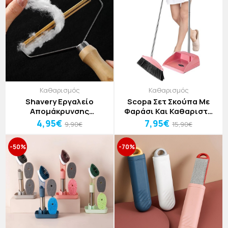
Καθαρισμός
Καθαρισμός
Shavery Εργαλείο
Scopa Σετ Σκούπα Με
Απομάκρυνσης
Φαράσι Και Καθαριστή
Χνουδιών
Τζαμιών 85x32cm
4,95€
7,95€
9,90€
15,90€
-50%
-70%