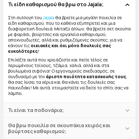
Τι είδη καθαρισμού θα βρω στο Jajala;
Στη συλλογή του
Jajala
θα βρείτε μια μεγάλη ποικιλία σε
είδη καθαρισμού, που το καθένα εξυπηρετεί και μια
διαφορετική δουλειά. Μεταξύ άλλων, θα βρείτε σετ σκούπα
με φαράσι, βούρτσες και εργαλεία καθαρισμού,
αποχνουδωτές, αλλά και ρυθμιζόμενες σκούπες, για να
κάνουν τις
οικιακές και όχι μόνο δουλειές σας
ευκολότερες
!
Επιλέξτε αυτά που χρειάζεστε και πείτε τέλος σε
λερωμένους τοίχους, τζάμια, χαλιά, αλλά και στα
βουλωμένα σιφόνια! Ο εργονομικός σχεδιασμός, σε
συνδυασμό με την
άριστη ποιότητα κατασκευής τους
,
θα σας λύσει τα χέρια και θα κάνει τις δουλειές σας
παιχνιδάκι! Με αυτά, ετοιμαστείτε να δείτε το σπίτι σας να
λάμπει.
Τι είναι τα ποδονάρια;
Θα βρω ποικιλία σε σκουπάκια χειρός και
βούρτσες καθαρισμού;