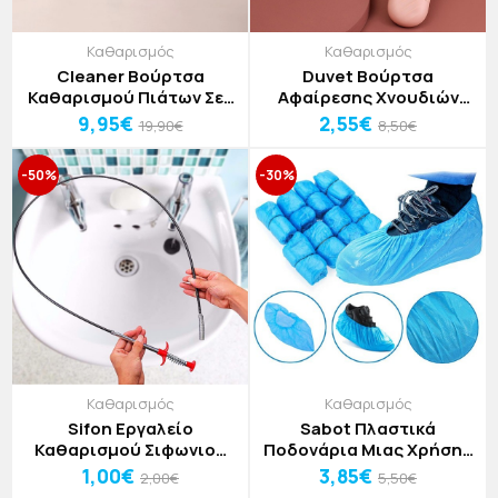
Καθαρισμός
Καθαρισμός
Cleaner Βούρτσα
Duvet Βούρτσα
Καθαρισμού Πιάτων Σετ
Αφαίρεσης Χνουδιών
5 Τεμαχίων 29,5x8cm
17x4,5x2cm
9,95€
2,55€
19,90€
8,50€
-50%
-30%
Καθαρισμός
Καθαρισμός
Sifon Εργαλείο
Sabot Πλαστικά
Καθαρισμού Σιφωνιού
Ποδονάρια Μιας Χρήσης
60cm
Σετ 100 Τεμαχιών
1,00€
3,85€
2,00€
5,50€
37x15cm