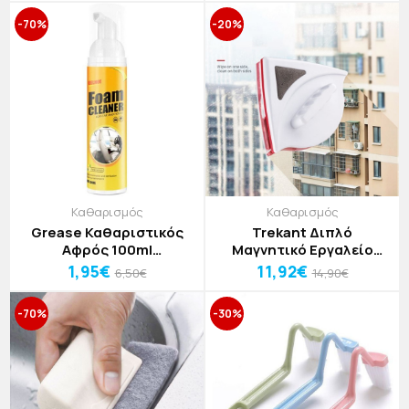
-70%
-20%
Καθαρισμός
Καθαρισμός
Grease Καθαριστικός
Trekant Διπλό
Αφρός 100ml
Μαγνητικό Εργαλείο
18x3,5x3,5cm
Καθαρισμού Τζαμιών 3-
1,95€
11,92€
6,50€
14,90€
8mm 13,5x16x5cm
-70%
-30%