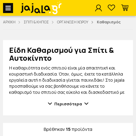
jajala Menu
ΑΡΧΙΚΗ
ΣΠΙΤΙ & ΚΗΠΟΣ
ΟΡΓΑΝΩΣΗ ΧΩΡΟΥ
Καθαρισμός
Είδη Καθαρισμού για Σπίτι &
Αυτοκίνητο
Η καθαριότητα ενός σπιτιού είναι μία απαιτητική και
κουραστική διαδικασία. Όταν, όμως, έχετε τα κατάλληλα
εργαλεία αυτή η διαδικασία γίνεται παιχνιδάκι! Στο jajala
προσπαθούμε να σας βοηθήσουμε να κάνετε το
καθαρισμό του σπιτιού σας εύκολο και διασκεδαστικό με
τα μοναδικά προϊόντα που σας προσφέρουμε!
Περισσότερα
Θα βρείτε στο
jajala.gr
ρυθμιζόμενες σκούπες για τοίχο,
καθαριστές περσίδων, εργαλεία καθαρισμού σιφωνιού,
μαγνητικά εργαλεία καθαρισμού και πολλά άλλα, σε
απίστευτες τιμές! Όλα αυτά θα σας βοηθήσουν να κάνετε
Βρέθηκαν
15
προϊόντα
τη καθαριότητα του σπιτιού μία πιο εύκολη διαδικασία.