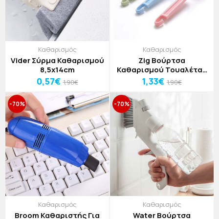
Καθαρισμός
Καθαρισμός
Vider Σύρμα Καθαρισμού
Zig Βούρτσα
8,5x14cm
Καθαρισμού Τουαλέτας
21x3.5x4.5cm
0,57€
1,33€
1,90€
1,90€
-70%
-70%
Καθαρισμός
Καθαρισμός
Broom Καθαριστής Για
Water Βούρτσα