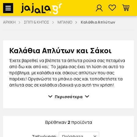
jajala Menu
ΑΡΧΙΚΗ
ΣΠΙΤΙ & ΚΗΠΟΣ
ΜΠΑΝΙΟ
Καλάθια Απλύτων
Καλάθια Απλύτων και Σάκοι
Έχετε βαρεθεί να βλέπετε τα άπλυτα ρούχα σας πεταμένα
από δω και από κει; Το jajala σας έχει τη λύση σε αυτό το
πρόβλημα, με καλάθια και σάκους απλύτων που σας
παρέχει! Οργανώστε το μπάνιο σας και τοποθετήστε τα
άπλυτά σας σε καλάθια ιδανικά για αυτή την χρήση!
Στη συλλογή μας θα βρείτε καλάθια απλύτων και σάκους
Περισσότερα
σε εκπληκτικά σχέδια και χρώματα, που θα του δώσουν
ένα πιο ανανεωμένο και παιχνιδιάρικο ύφος που θα το
λατρέψουν όλοι! Μεταξύ άλλων θα βρείτε καλάθια και
σάκους πλαστικούς και υφασμάτινους για να διαλέξετε
Βρέθηκαν
2
προϊόντα
αυτό που σας εξυπηρετεί καλύτερα.
Η εξαιρετική τους ποιότητα θα σας βγάλει
Ταξινόμηση: