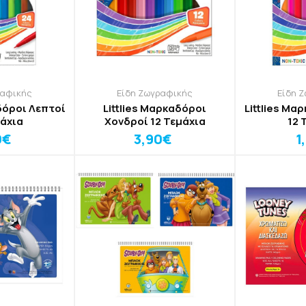
ραφικής
Είδη Ζωγραφικής
Είδη 
δόροι Λεπτοί
Littlies Μαρκαδόροι
Littlies Μα
άχια
Χονδροί 12 Τεμάχια
12 
0€
3,90€
1