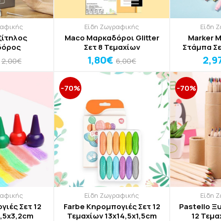
ραφικής
Είδη Ζωγραφικής
Είδη 
ξίτηλος
Maco Μαρκαδόροι Glitter
Marker 
δόρος
Σετ 8 Τεμαχίων
Στάμπα Σε
1
1,80€
2,9
2,00€
6,00€
-70%
-70%
ραφικής
Είδη Ζωγραφικής
Είδη 
γιές Σετ 12
Farbe Κηρομπογιές Σετ 12
Pastello Ξ
,5x3,2cm
Τεμαχίων 13x14,5x1,5cm
12 Τεμα