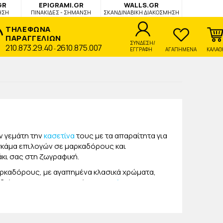
GR
EPIGRAMI.GR
WALLS.GR
ΗΣΗ
ΠΙΝΑΚΙΔΕΣ - ΣΗΜΑΝΣΗ
ΣΚΑΝΔΙΝΑΒΙΚΗ ΔΙΑΚΟΣΜΗΣΗ
ΤΗΛΕΦΩΝΑ
ΠΑΡΑΓΓΕΛΙΩΝ
ΣΥΝΔΕΣΗ/
210.873.29.40
2610.875.007
-
ΕΓΓΡΑΦΗ
ΑΓΑΠΗΜΕΝΑ
ΚΑΛΑΘ
ν γεμάτη την
κασετίνα
τους με τα απαραίτητα για
γκάμα επιλογών σε μαρκαδόρους και
κι σας στη ζωγραφική.
αρκαδόρους, με αγαπημένα κλασικά χρώματα,
οδιάστε το και με τις κατάλληλες
ξύστρες
που θα
ες ζωγραφιές, στο σχολείο αλλά και στο σπίτι!
κατάλληλα για χρήση από τους μαθητές. Επιλέξτε
και την
ισοθερμική τσάντα φαγητού
που θα