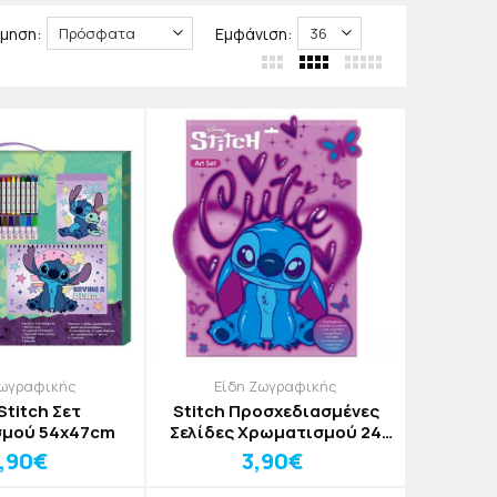
λη! Να είστε σίγουροι πως θα σας λατρέψει με
μηση:
Εμφάνιση:
Ζωγραφικής
Είδη Ζωγραφικής
 Stitch Σετ
Stitch Προσχεδιασμένες
μού 54x47cm
Σελίδες Χρωματισμού 24
Φύλλα Αυτοκόλλητα + 6
,90€
3,90€
Μαρκαδόροι