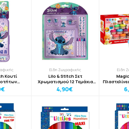
ραφικής
Είδη Ζωγραφικής
Είδη 
tch Κουτί
Lilo & Stitch Σετ
Magic
ιοτήτων
Χρωματισμού 12 Τεμάχια
Πλαστελίνε
7 Τεμάχια
17,5x18,5x2cm
26x
0€
4,90€
6