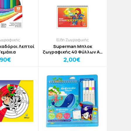
Ζωγραφικής
Είδη Ζωγραφικής
ρκαδόροι Λεπτοί
Superman Μπλοκ
Τεμάχια
ζωγραφικής 40 Φύλλων A4
(80gsm) 21x29cm
,90€
2,00€