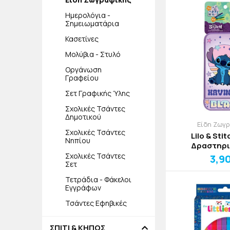
Ημερολόγια -
Σημειωματάρια
Κασετίνες
Μολύβια - Στυλό
Οργάνωση
Γραφείου
Σετ Γραφικής Ύλης
Σχολικές Τσάντες
Δημοτικού
Είδη Ζωγ
Σχολικές Τσάντες
Lilo & Sti
Νηπίου
Δραστηρ
28x2x10cm 2
Σχολικές Τσάντες
3,9
Σετ
Τετράδια - Φάκελοι
Εγγράφων
Τσάντες Εφηβικές
ΣΠΙΤΙ & ΚΗΠΟΣ