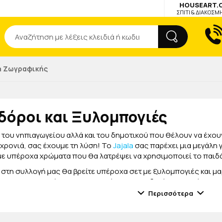
HOUSEART.
ΣΠΙΤΙ & ΔΙΑΚΟΣΜ
Αναζήτηση
η Ζωγραφικής
όροι και Ξυλομπογιές
α του νηπιαγωγείου αλλά και του δημοτικού που θέλουν να έχου
 χρονιά, σας έχουμε τη λύση! Το
Jajala
σας παρέχει μια μεγάλη 
με υπέροχα χρώματα που θα λατρέψει να χρησιμοποιεί το παιδά
 στη συλλογή μας θα βρείτε υπέροχα σετ με ξυλομπογιές και μ
λίτερ, για να επιλέξετε τα αγαπημένα του παιδιού σας. Εσείς, εφ
α τη μύτη από τις ξυλομπογιές του και δείτε το να κάνει υπέροχ
Περισσότερα
 μαρκαδόρων και με ξυλομπογίες είναι άριστης ποιότητας και 
ί με τα
διάφορα αναλώσιμα
που χρειάζεται, αλλά και το
παγούρι