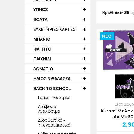
χρησιμοποιεί κ
ΥΠΝΟΣ
τις υπέροχες 
Βρέθηκαν
35
π
ΒΟΛΤΑ
ΕΥΧΕΤΗΡΙΕΣ ΚΑΡΤΕΣ
NEO
ΜΠΑΝΙΟ
ΦΑΓΗΤΟ
ΠΑΙΧΝΙΔΙ
ΔΩΜΑΤΙΟ
ΗΛΙΟΣ & ΘΑΛΑΣΣΑ
BACK TO SCHOOL
Γόμες - Ξύστρες
Είδη Ζωγ
Διάφορα
Kuromi Μπλοκ
Αναλώσιμα
Α4 Με 30
Διορθωτικά -
2,9
Υπογραμμιστικά
Είδη Ζωγραφικής