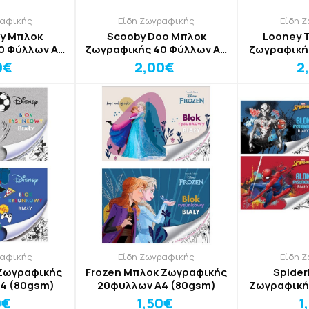
ραφικής
Είδη Ζωγραφικής
Είδη 
ry Μπλοκ
Scooby Doo Μπλοκ
Looney 
ζωγραφικής 40 Φύλλων A4
ζωγραφικής 16 Φύλλων
αυτοκόλλητα
(80gsm) 21x29cm
(140gs
0€
2,00€
2
9cm
ραφικής
Είδη Ζωγραφικής
Είδη 
Ζωγραφικής
Frozen Μπλοκ Ζωγραφικής
Spider
A4 (80gsm)
20φυλλων A4 (80gsm)
Ζωγραφική
(8
0€
1,50€
1