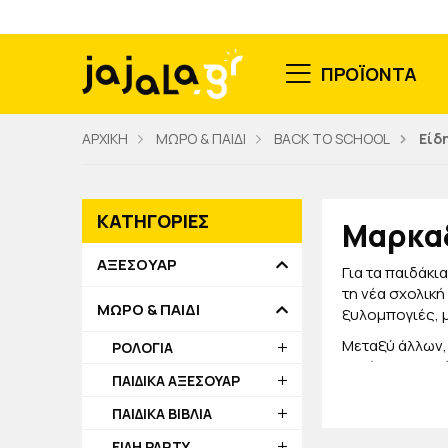
ΠΡΟΪΟΝΤΑ
ΑΡΧΙΚΗ
ΜΩΡΟ & ΠΑΙΔΙ
BACK TO SCHOOL
Είδ
ΚΑΤΗΓΟΡΙΕΣ
Μαρκαδ
ΑΞΕΣΟΥΑΡ
Για τα παιδάκι
τη νέα σχολική
ΜΩΡΟ & ΠΑΙΔΙ
ξυλομπογιές, 
Μεταξύ άλλων,
ΡΟΛΟΓΙΑ
αλλά και με γκ
ΠΑΙΔΙΚΑ ΑΞΕΣΟΥΑΡ
κάνουν πιο λεί
ΠΑΙΔΙΚΑ ΒΙΒΛΙΑ
Όλα μας τα σετ
τα ιδανικά, μαζ
ΕΙΔΗ PARTY