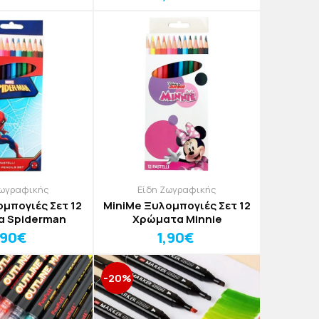
Ζωγραφικής
Είδη Ζωγραφικής
ομπογιές Σετ 12
MiniMe Ξυλομπογιές Σετ 12
 Spiderman
Χρώματα Minnie
,90€
1,90€
-20%