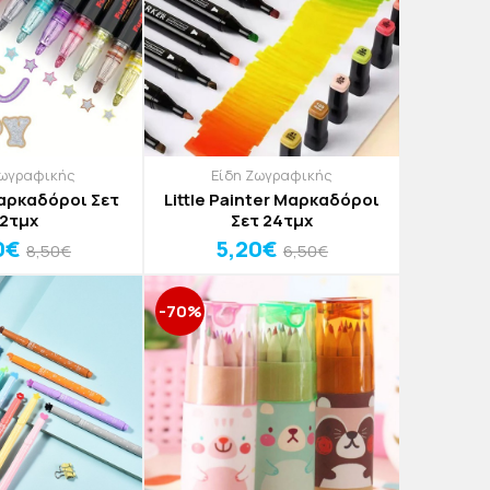
Ζωγραφικής
Είδη Ζωγραφικής
αρκαδόροι Σετ
Little Painter Μαρκαδόροι
12τμχ
Σετ 24τμχ
0€
5,20€
8,50€
6,50€
-70%