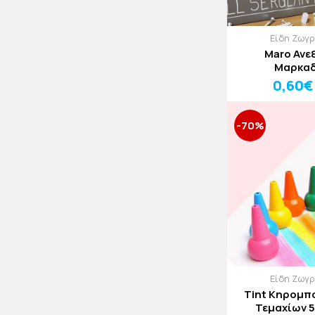
Είδη Ζωγ
Maro Ανε
Μαρκα
0,60€
-70%
Είδη Ζωγ
Tint Κηρομπο
Τεμαχίων 5