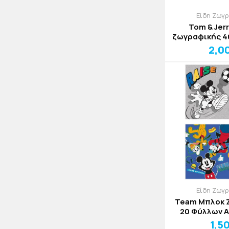
Είδη Ζωγ
Tom & Jer
ζωγραφικής 40 Φύλλων A4
(80gsm) με 
2,0
21x2
Είδη Ζωγ
Team Μπλοκ 
20 Φύλλων 
1,5