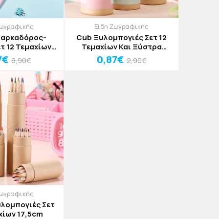
Ζωγραφικής
Είδη Ζωγραφικής
Μαρκαδόρος-
Cub Ξυλομπογιές Σετ 12
τ 12 Τεμαχίων
Τεμαχίων Και Ξύστρα
6,5cm
10x3,5cm
7€
0,87€
9,90€
2,90€
Ζωγραφικής
υλομπογιές Σετ
χίων 17,5cm