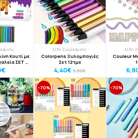
ραφικής
Είδη Ζωγραφικής
Είδη 
ίνη Κουτί με
Colorpens Ξυλομπογιές
Couleur Μ
αλεία ΣΕΤ 12
Σετ 12τμχ
 180gr
0€
4,40€
6,8
5,50€
-70%
-70%