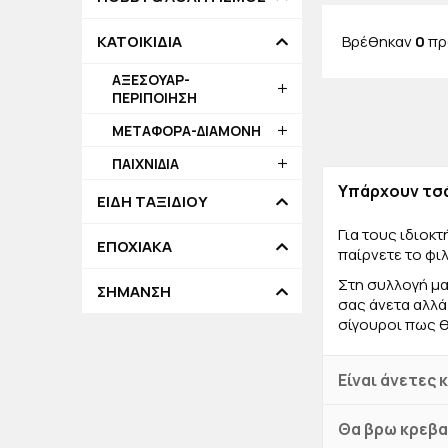
δώρο. Θα σας 
Βρέθηκαν
0
πρ
ΚΑΤΟΙΚΙΔΙΑ
ΑΞΕΣΟΥΑΡ-
ΠΕΡΙΠΟΙΗΣΗ
ΜΕΤΑΦΟΡΑ-ΔΙΑΜΟΝΗ
ΠΑΙΧΝΙΔΙΑ
Υπάρχουν τσά
ΕΙΔΗ ΤΑΞΙΔΙΟΥ
Για τους ιδιοκ
ΕΠΟΧΙΑΚΑ
παίρνετε το φιλ
Στη συλλογή μα
ΣΗΜΑΝΣΗ
σας άνετα αλλά 
σίγουροι πως θ
Είναι άνετες 
Θα βρω κρεβατ