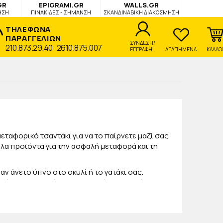
GR
EPIGRAMI.GR
WALLS.GR
ΗΣΗ
ΠΙΝΑΚΙΔΕΣ - ΣΗΜΑΝΣΗ
ΣΚΑΝΔΙΝΑΒΙΚΗ ΔΙΑΚΟΣΜΗΣΗ
ΤΗΛΕΦΩΝΑ
ΠΑΡΑΓΓΕΛΙΩΝ
ΣΥΝΔΕΣΗ/
210.873.29.40
2610.875.007
-
ΕΓΓΡΑΦΗ
ΑΓΑΠΗΜΕΝΑ
ΚΑΛΑΘ
μεταφορικό τσαντάκι για να το παίρνετε μαζί σας
ηλα προϊόντα για την ασφαλή μεταφορά και τη
ν άνετο ύπνο στο σκυλί ή το γατάκι σας.
 μέσα μεταφοράς και να το παίρνετε μαζί σας.
 ιδανικό για το ζωάκι σας.
ς είναι άριστης ποιότητας και κατασκευής. Έτσι,
γαπημένα του
παιχνίδια
και κάντε του το καλύτερο