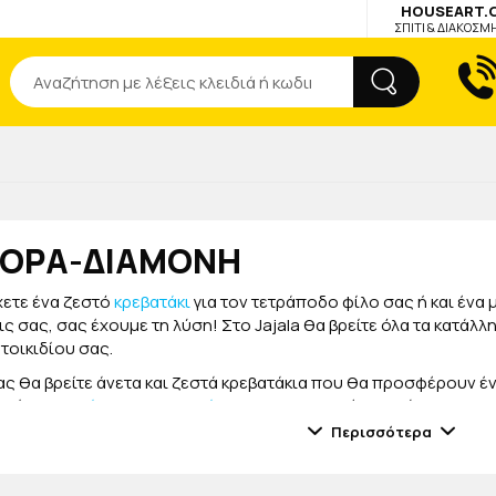
HOUSEART.
ΣΠΙΤΙ & ΔΙΑΚΟΣΜ
Αναζήτηση
ΟΡΑ-ΔΙΑΜΟΝΗ
χετε ένα ζεστό
κρεβατάκι
για τον τετράποδο φίλο σας ή και ένα 
ς σας, σας έχουμε τη λύση! Στο Jajala θα βρείτε όλα τα κατάλλ
τοικιδίου σας.
ς θα βρείτε άνετα και ζεστά κρεβατάκια που θα προσφέρουν ένα
ρείτε και
τσάντες μεταφοράς
για να το μεταφέρετε εύκολα με τα
ιάφορα σχέδια, χρώματα αλλά και διαστάσεις για να επιλέξετε το
Περισσότερα
ϊόντα για τη μεταφορά και τη διαμονή του τετράποδου φίλου σα
 άνετο στη μεταφορά του. Επιλέξτε το ιδανικό μαζί και με τα α