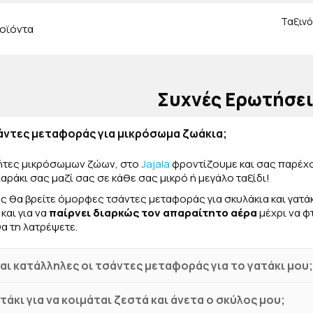
λατρέψει!
Ταξινό
οϊόντα
Συχνές Ερωτήσε
ντες μεταφοράς για μικρόσωμα ζωάκια;
τήτες μικρόσωμων ζώων, στο
Jajala
φροντίζουμε και σας παρέχ
αράκι σας μαζί σας σε κάθε σας μικρό ή μεγάλο ταξίδι!
ς θα βρείτε όμορφες τσάντες μεταφοράς για σκυλάκια και γατά
και για να
παίρνει διαρκώς τον απαραίτητο αέρα
μέχρι να φ
α τη λατρέψετε.
και κατάλληλες οι τσάντες μεταφοράς για το γατάκι μου;
άκι για να κοιμάται ζεστά και άνετα ο σκύλος μου;