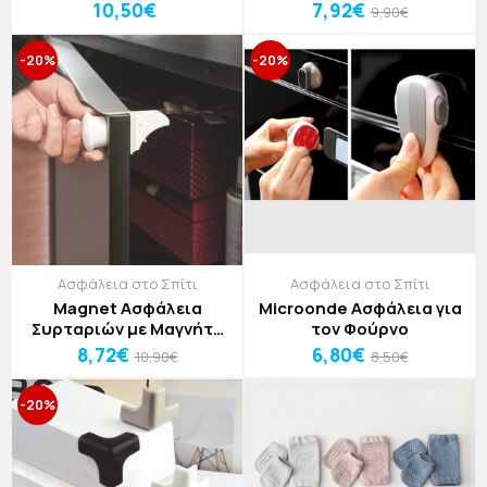
Τεμαχίων
Σετ 10 Τεμαχίων
10,50€
7,92€
9,90€
-20%
-20%
Ασφάλεια στο Σπίτι
Ασφάλεια στο Σπίτι
Magnet Ασφάλεια
Microonde Ασφάλεια για
Συρταριών με Μαγνήτη
τον Φούρνο
Σετ 5 Τεμαχίων
8,72€
6,80€
10,90€
8,50€
-20%