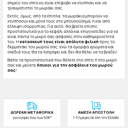
σημείο του σπιτιού είναι επίφοβο να χτυπήσει και να
του παιδιού στις πρώτες προσπάθειες να μπουσουλήσει!
τραυματιστεί το μωράκι σας.
Θα βρείτε στη συλλογή μας πολλά σχέδια και χρώματα για
Εκτός, όμως, από τα έπιπλα, τα μωράκια μπορούν να
να αγοράσετε αυτό που ταιριάζει περισσότερο στο μικρό
χτυπήσουν και μόνα τους στο μπουσούλημα, ή και από
σας! Φοριούνται εύκολα και πλένονται!
έλλειψη ισορροπίας. Για αυτό, θα βρείτε επίσης
Προστατευτικά επίπλων για Μωρά
προστατευτικά για το κεφάλι αλλά και επιγονατίδες για να
είναι πάντα το μικρό σας ασφαλές στην καθημερινότητά
Όλα τα μωράκια, λόγω έλλειψης ισορροπίας, αλλά και
του. Η
κατασκευή τους είναι απόλυτα φιλική
προς το
αίσθησης κινδύνου είναι επίφοβα μήπως τραυματιστούν.
δερματάκι του μωρού σας, ενώ τα όμορφα χρώματα και
Επειδή δεν γίνεται να αδειάσετε το σπίτι από τα έπιπλα με
σχέδιά τους θα τα λατρέψει και δεν θα θέλει να τα βγάζει!
τον φόβο μη χτυπήσει το μωράκι σας,
στο
jajala
σας
Βάλτε τα προστατευτικά που θέλετε στο σπίτι ή στο μικρό
έχουμε τη λύση
! Τα προστατευτικά επίπλων για μωρά
σας και μείνετε
ήσυχοι για την ασφάλεια του μωρού
που σας παρέχουμε θα δώσουν τέλος σε αυτό το
σας
!
πρόβλημα.
Στη συλλογή μας θα βρείτε αφρώδη προστατευτικά για
γωνίες επίπλων, στοπ πόρτας, προστατευτικά πρίζας,
ασφάλεια συρταριών και ντουλαπιών και πολλά άλλα. Όλα
είναι κατασκευασμένα από υλικά άριστης ποιότητας και
είναι ιδανικά για να προστατέψουν το παιδάκι σας από
κάθε κίνδυνο. Επιλέξτε όλα όσα χρειάζεστε και μείνετε
ΔΩΡΕAΝ ΜΕΤΑΦΟΡΙΚΑ
ΑΜΕΣΗ ΑΠΟΣΤΟΛΗ
ήσυχοι ότι το παιδάκι σας
θα είναι πάντα ασφαλές
.
για αγορές άνω των 50€*
1-3 ημέρες σε όλη την Ελλάδα
Προστατευτικά κεφαλιού για Μωρά