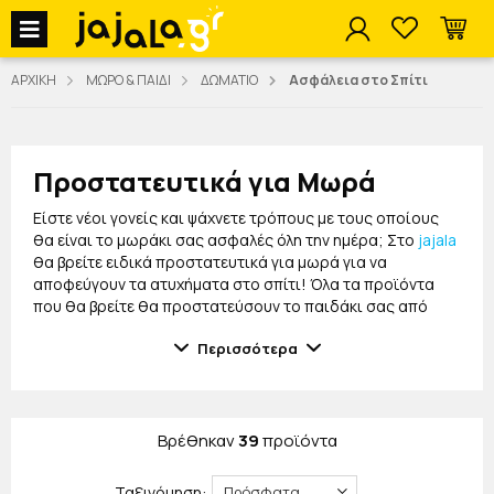
jajala Menu
ΑΡΧΙΚΗ
ΜΩΡΟ & ΠΑΙΔΙ
ΔΩΜΑΤΙΟ
Ασφάλεια στο Σπίτι
Προστατευτικά για Μωρά
Είστε νέοι γονείς και ψάχνετε τρόπους με τους οποίους
θα είναι το μωράκι σας ασφαλές όλη την ημέρα; Στο
jajala
θα βρείτε ειδικά προστατευτικά για μωρά για να
αποφεύγουν τα ατυχήματα στο σπίτι! Όλα τα προϊόντα
που θα βρείτε θα προστατεύσουν το παιδάκι σας από
κάθε τι που μπορεί να χτυπήσει.
Περισσότερα
Μεταξύ άλλων θα βρείτε διάφορα προστατευτικά για
πρίζες, γωνίες τραπεζιών, πόρτες και ντουλάπια.
Τοποθετήστε τα στο χώρο σας και θα είστε τουλάχιστον
λίγο πιο ήσυχοι! Επιπλέον, θα βρείτε και ειδικές
Βρέθηκαν
39
προϊόντα
επιγονατίδες για να προστατέψουν τα γονατάκια του στο
μπουσούλημα, αλλά και προστατευτικά κεφαλιού.
Ταξινόμηση: