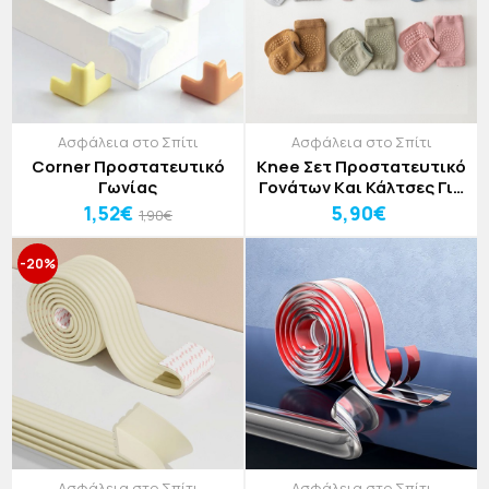
Ασφάλεια στο Σπίτι
Ασφάλεια στο Σπίτι
Corner Προστατευτικό
Knee Σετ Προστατευτικό
Γωνίας
Γονάτων Kαι Κάλτσες Για
Μωρά 1-3 Ετών 4
1,52€
5,90€
1,90€
Τεμαχίων
-20%
Ασφάλεια στο Σπίτι
Ασφάλεια στο Σπίτι