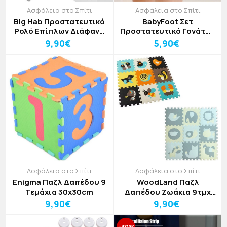
Ασφάλεια στο Σπίτι
Ασφάλεια στο Σπίτι
Big Hab Προστατευτικό
BabyFoot Σετ
Ρολό Επίπλων Διάφανο
Προστατευτικό Γονάτων
200x4cm
Για Μωρά 1-3 Ετών 2
9,90€
5,90€
Τεμαχίων
Ασφάλεια στο Σπίτι
Ασφάλεια στο Σπίτι
Enigma Παζλ Δαπέδου 9
WoodLand Παζλ
Τεμάχια 30x30cm
Δαπέδου Ζωάκια 9τμχ
30x30cm
9,90€
9,90€