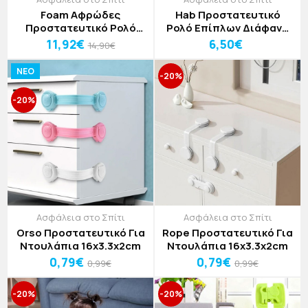
Foam Αφρώδες
Hab Προστατευτικό
Προστατευτικό Ρολό
Ρολό Επίπλων Διάφανο
Επίπλων 200x19cm
200x2cm
11,92€
6,50€
14,90€
NEO
-20%
-20%
Ασφάλεια στο Σπίτι
Ασφάλεια στο Σπίτι
Orso Προστατευτικό Για
Rope Προστατευτικό Για
Ντουλάπια 16x3.3x2cm
Ντουλάπια 16x3.3x2cm
0,79€
0,79€
0,99€
0,99€
-20%
-20%