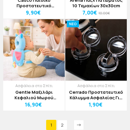
Casco Παιδικό
Arena Παζλ Πατώματος
Προστατευτικό
10 Τεμαχίων 30x30cm
Κεφαλιού Δ18cm
9,90€
7,00€
10,00€
NEO
Ασφάλεια στο Σπίτι
Ασφάλεια στο Σπίτι
Gentle Μαξιλάρι
Cerrado Προστατευτικό
Κεφαλιού Μωρού
Κάλυμμα Ασφαλείας Για
Βαμβακερό 33x19x6cm
Διακόπτη Κουζίνας
16,90€
1,90€
6x6,4cm
1
2