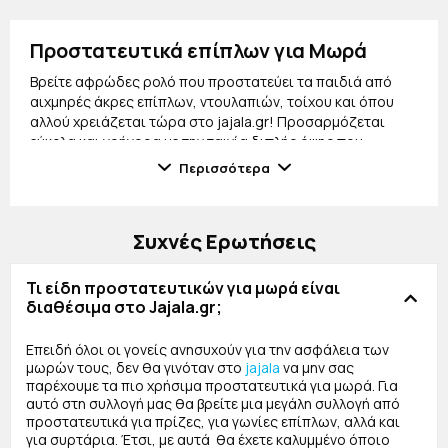
Προστατευτικά επίπλων για Μωρά
Βρείτε αφρώδες ρολό που προστατεύει τα παιδιά από
αιχμηρές άκρες επίπλων, ντουλαπιών, τοίχου και όπου
αλλού χρειάζεται τώρα στο jajala.gr! Προσαρμόζεται
εύκολα και γρήγορα με την ταινία διπλής όψης που
περιέχει η συσκευασία. Τώρα θα είστε σίγουροι για την
Περισσότερα
ασφάλεια του μωρού σας και για την αποφυγή
ατυχημάτων!
Προστατευτικά κεφαλιού για Μωρά
Συχνές Ερωτήσεις
Με τα προστατευτικά κεφαλιού για μωρά το μικρό σας θα
μπορέσει να κάνει τα πρώτα του βήματα με ασφάλεια και
Τι είδη προστατευτικών για μωρά είναι
σιγουριά. Βοηθήστε το μικρό σας να
διαθέσιμα στο Jajala.gr;
ανεξαρτητοποιηθεί και να ξεκινήσει να περπατάει με
ασφάλεια! Διαλέξτε ανάμεσα σε ποικιλία χρωμάτων και
Επειδή όλοι οι γονείς ανησυχούν για την ασφάλεια των
σχεδίων!
μωρών τους, δεν θα γινόταν στο
jajala
να μην σας
παρέχουμε τα πιο χρήσιμα προστατευτικά για μωρά. Για
Επιγονατίδες για μωρά
αυτό στη συλλογή μας θα βρείτε μια μεγάλη συλλογή από
προστατευτικά για πρίζες, για γωνίες επίπλων, αλλά και
Ανακαλύψτε στο jajala.gr επιγονατίδες που λειτουργούν
για συρτάρια. Έτσι, με αυτά θα έχετε καλυμμένο όποιο
ως μαλακά μαξιλαράκια για να προστατεύουν τα γόνατα