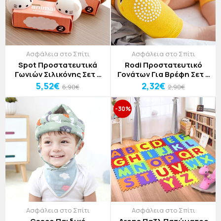
Ασφάλεια στο Σπίτι
Ασφάλεια στο Σπίτι
Spot Προστατευτικά
Rodi Προστατευτικό
Γωνιών Σιλικόνης Σετ 2
Γονάτων Για Βρέφη Σετ 2
Τεμαχίων 4x4cm
Τεμαχίων One Size
5,52€
2,32€
6,90€
2,90€
-30%
Ασφάλεια στο Σπίτι
Ασφάλεια στο Σπίτι