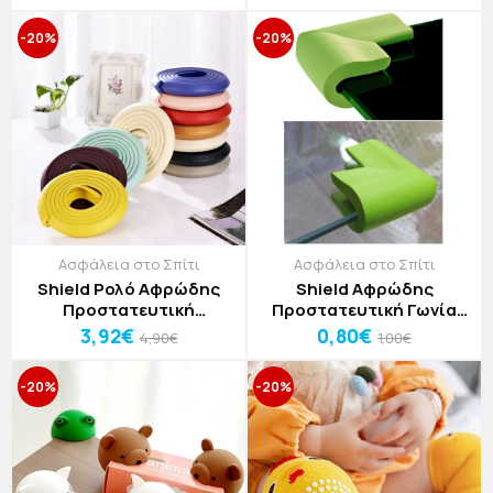
-20%
-20%
Ασφάλεια στο Σπίτι
Ασφάλεια στο Σπίτι
Shield Ρολό Αφρώδης
Shield Αφρώδης
Προστατευτική
Προστατευτική Γωνία
Επιφάνεια Για Γωνίες 2m
6x3,5x0,8cm
3,92€
0,80€
4,90€
1,00€
-20%
-20%