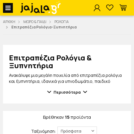
jajala Menu
ΑΡΧΙΚΗ
ΜΩΡΟ & ΠΑΙΔΙ
ΡΟΛΟΓΙΑ
Επιτραπέζια Ρολόγια-Ξυπνητήρια
Επιτραπέζια Ρολόγια &
Ξυπνητήρια
Ανακάλυψε μια μεγάλη ποικιλία από επιτραπέζια ρολόγια
και ξυπνητήρια, ιδανικά για υπνοδωμάτιο, παιδικό
δωμάτιο, γραφείο ή κομοδίνο. Τα επιτραπέζια ρολόγια
Περισσότερα
συνδυάζουν πρακτικότητα και διακόσμηση, ενώ τα
ξυπνητήρια προσφέρουν αξιόπιστη αφύπνιση για κάθε
ηλικία.
Στη συλλογή μας θα βρεις ψηφιακά και αναλογικά
Βρέθηκαν
15
προϊόντα
ξυπνητήρια, με φωτιζόμενη οθόνη, snooze λειτουργία,
ένδειξη θερμοκρασίας και ημερομηνίας, καθώς και
Ταξινόμηση:
αθόρυβους μηχανισμούς για ήσυχο ύπνο. Διατίθενται σε