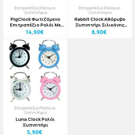
Επιτραπέζια Ρολόγια-
Επιτραπέζια Ρολόγια-
Ξυπνητήρια
Ξυπνητήρια
PigClock Φωτιζόμενο
Rabbit Clock Αθόρυβο
Επιτραπέζιο Ρολόι Με
Ξυπνητήρι Σιλικόνης
Γουρουνάκι
Λαγουδάκι
14,90€
8,90€
Επιτραπέζια Ρολόγια-
Ξυπνητήρια
Luna Clock Ρολόι
Ξυπνητήρι
5,90€