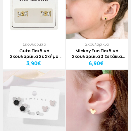
Σκουλαρίκια
Σκουλαρίκια
Cute Παιδικά
Mickey Fun Παιδικά
Σκουλαρίκια Σε Σχήμα
Σκουλαρίκια 3 Σετάκια
Φιόγκου Με Στρας
Χρυσά
3,90€
6,90€