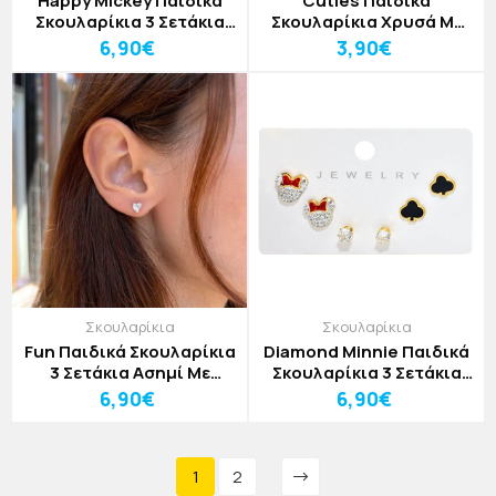
Happy Mickey Παιδικά
Cuties Παιδικά
Σκουλαρίκια 3 Σετάκια
Σκουλαρίκια Χρυσά Με
Με Μίκυ Κόκκινο Μαύρο
Φιογκάκια
6,90€
3,90€
Και Χρυσές Καρδιές
Σκουλαρίκια
Σκουλαρίκια
Fun Παιδικά Σκουλαρίκια
Diamond Minnie Παιδικά
3 Σετάκια Ασημί Με
Σκουλαρίκια 3 Σετάκια
Μαύρο Mickey
Χρυσό Με Στρας
6,90€
6,90€
1
2