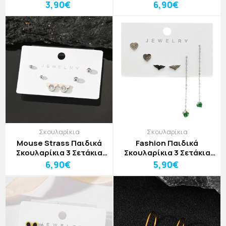
Κόκκινο Ζιρκόν
Ασημί
3,90€
6,90€
Σκουλαρίκια
Σκουλαρίκια
Mouse Strass Παιδικά
Fashion Παιδικά
Σκουλαρίκια 3 Σετάκια
Σκουλαρίκια 3 Σετάκια
Ασημί Με Λευκά Ζιρκόν
Ασημί Με Πράσινες
6,90€
5,90€
Καρδιές