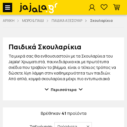
jajala Menu
ΑΡΧΙΚΗ
ΜΩΡΟ & ΠΑΙΔΙ
ΠΑΙΔΙΚΑ ΑΞΕΣΟΥΑΡ
Σκουλαρίκια
Παιδικά Σκουλαρίκια
Τα μικρά σας θα ενθουσιαστούν με τα Σκουλαρίκια του
Jajala! Χρωματιστά, παιχνιδιάρικα και με πρωτότυπα
σχέδια που τραβούν το βλέμμα, είναι ο τέλειος τρόπος να
δώσετε λίγη λάμψη στην καθημερινότητα των παιδιών.
Από απλά, κομψά σκουλαρίκια μέχρι πιο εντυπωσιακά
κομμάτια που ξεχωρίζουν, η συλλογή μας καλύπτει κάθε
Περισσότερα
μικρή προτίμηση.
Κατασκευασμένα από ανοξείδωτο ατσάλι, τα σκουλαρίκια
είναι ασφαλή, ανθεκτικά και ιδανικά για καθημερινή
χρήση. Μπορούν να φορεθούν μόνα τους ή να
Βρέθηκαν
41
προϊόντα
συνδυαστούν με άλλα αξεσουάρ της συλλογής μας για να
δημιουργηθεί ένα μοναδικό, παιχνιδιάρικο look που τα
Ταξινόμηση:
παιδιά θα αγαπήσουν.