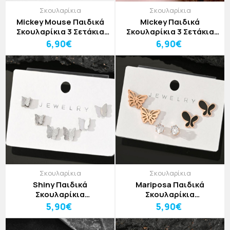
Σκουλαρίκια
Σκουλαρίκια
Mickey Mouse Παιδικά
Mickey Παιδικά
Σκουλαρίκια 3 Σετάκια
Σκουλαρίκια 3 Σετάκια
Ασημί Με Μαύρα Στρας
Χρυσά
6,90€
6,90€
Σκουλαρίκια
Σκουλαρίκια
Shiny Παιδικά
Mariposa Παιδικά
Σκουλαρίκια
Σκουλαρίκια
Πεταλούδες Με
Πεταλούδες 3 Σετάκια
5,90€
5,90€
Ανάγλυφη Και
Χρυσό Με Μαύρο
Γυαλιστερή Υφή 3