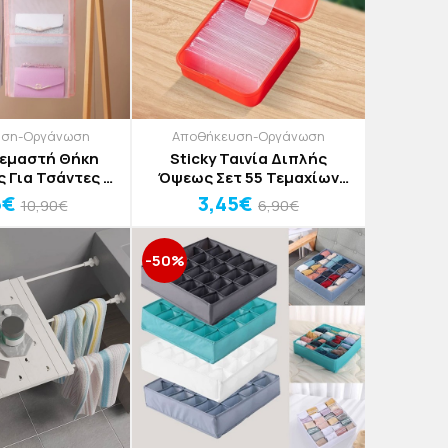
υση-Οργάνωση
Αποθήκευση-Οργάνωση
ρεμαστή Θήκη
Sticky Ταινία Διπλής
 Για Τσάντες 8
Όψεως Σετ 55 Τεμαχίων
έσεων
4,6x5,4x2cm
5€
3,45€
10,90€
6,90€
-50%