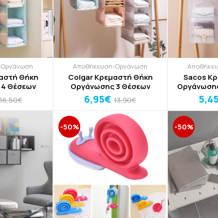
-Οργάνωση
Αποθήκευση-Οργάνωση
Αποθήκε
μαστή Θήκη
Colgar Κρεμαστή Θήκη
Sacos Κ
 4 Θέσεων
Οργάνωσης 3 Θέσεων
Οργάνωσης
Θ
6,95€
5,4
16,50€
13,90€
-50%
-50%