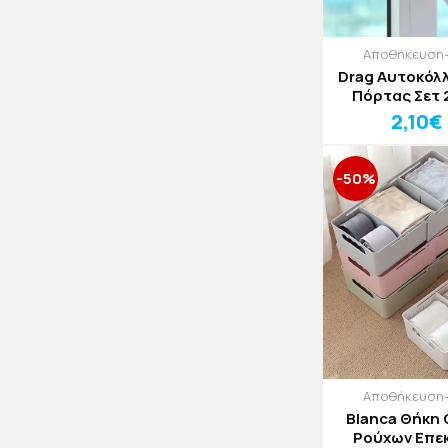
Αποθήκευση
Drag Αυτοκόλ
Πόρτας Σετ 
4x9
2,10€
-50%
Αποθήκευση
Blanca Θήκη
Ρούχων Επε