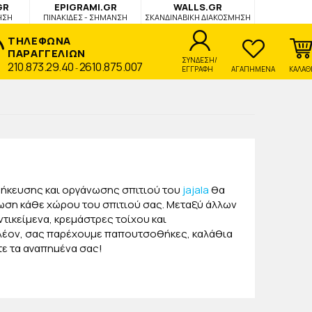
GR
EPIGRAMI.GR
WALLS.GR
ΗΣΗ
ΠΙΝΑΚΙΔΕΣ - ΣΗΜΑΝΣΗ
ΣΚΑΝΔΙΝΑΒΙΚΗ ΔΙΑΚΟΣΜΗΣΗ
ΤΗΛΕΦΩΝΑ
ΠΑΡΑΓΓΕΛΙΩΝ
ΣΥΝΔΕΣΗ/
210.873.29.40
2610.875.007
-
ΕΓΓΡΑΦΗ
ΑΓΑΠΗΜΕΝΑ
ΚΑΛΑΘ
θήκευσης και οργάνωσης σπιτιού του
jajala
θα
άνωση κάθε χώρου του σπιτιού σας. Μεταξύ άλλων
τικείμενα, κρεμάστρες τοίχου και
ιπλέον, σας παρέχουμε παπουτσοθήκες, καλάθια
τε τα αγαπημένα σας!
εκπληκτικό χρηστικό στολίδι για το σπίτι σας!
 σπίτι σας. Για να σας διευκολύνουμε,
 πάντα όλα όσα χρειάζεστε, μόνο από το jajala!