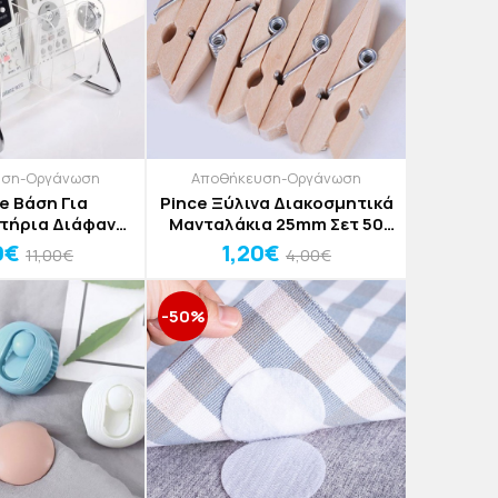
υση-Οργάνωση
Αποθήκευση-Οργάνωση
e Βάση Για
Pince Ξύλινα Διακοσμητικά
στήρια Διάφανη
Μανταλάκια 25mm Σετ 50
 11x11,5x12cm
Τεμαχίων
0€
1,20€
11,00€
4,00€
-50%