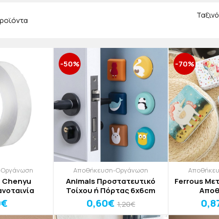
Ταξινό
ροϊόντα
-50%
-70%
-Οργάνωση
Αποθήκευση-Οργάνωση
Αποθήκε
e Chenyu
Animals Προστατευτικό
Ferrous Με
ανοταινία
Τοίχου ή Πόρτας 6x6cm
Αποθ
0€
0,60€
0,8
1,20€