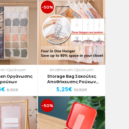
-50%
υση-Οργάνωση
Αποθήκευση-Οργάνωση
Θήκη Οργάνωσης
Storage Bag Σακούλες
ρούχων
Αποθήκευσης Ρούχων
Κενού Αέρος
5€
5,25€
6,50€
10,50€
-50%