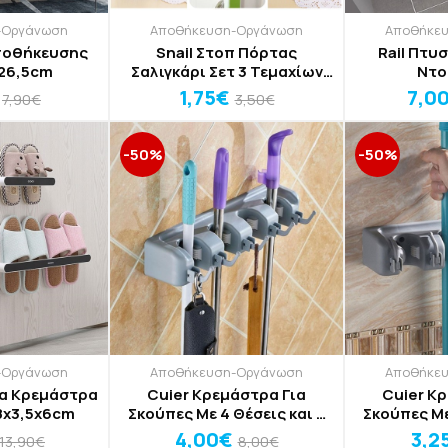
-Οργάνωση
Αποθήκευση-Οργάνωση
Αποθήκε
Αποθήκευσης
Snail Στοπ Πόρτας
Rail Πτυ
x26,5cm
Σαλιγκάρι Σετ 3 Τεμαχίων
Ντο
6,5x2,2X3cm
1,75€
7,0
7,90€
3,50€
-50%
-50%
-Οργάνωση
Αποθήκευση-Οργάνωση
Αποθήκε
ια Κρεμάστρα
Cuier Κρεμάστρα Για
Cuier Κ
8x3,5x6cm
Σκούπες Με 4 Θέσεις και 5
Σκούπες Με
Γάντζους 26x8x6cm
Γάντζου
4,00€
3,2
13,90€
8,00€