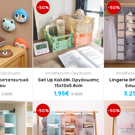
-50%
-50%
-Οργάνωση
Αποθήκευση-Οργάνωση
Αποθήκε
οστατευτικό
Set Up Καλάθι Οργάνωσης
Lingerie 
χου
15x10x5.8cm
Εσω
1,95€
3,2
1,00€
3,90€
-50%
-50%