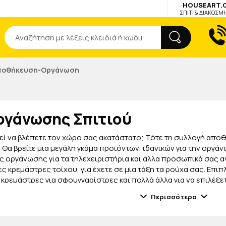
HOUSEART.
ΣΠΙΤΙ & ΔΙΑΚΟΣΜ
Αναζήτηση
ποθήκευση-Οργάνωση
ργάνωσης Σπιτιού
εί να βλέπετε τον χώρο σας ακατάστατο; Τότε τη συλλογή απο
 Θα βρείτε μια μεγάλη γκάμα προϊόντων, ιδανικών για την οργ
ς οργάνωσης για τα τηλεχειριστήρια και άλλα προσωπικά σας αν
ς κρεμάστρες τοίχου, για έχετε σε μια τάξη τα ρούχα σας. Επ
κρεμάστρες για σφουγγαρίστρες και πολλά άλλα για να επιλέξε
ρετικής ποιότητας και αξεπέραστου design. Έτσι, θα γίνουν ένα 
Περισσότερα
 όλα όσα έχετε ανάγκη και οργανώστε, εύκολα και οικονομικά, το
διαρκώς τη συλλογή μας με καινούρια προϊόντα. Έτσι, θα έχετε