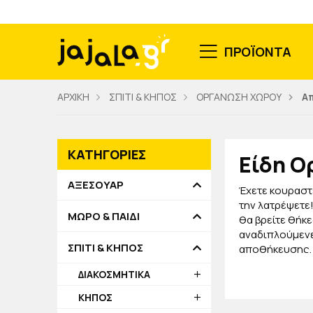
ΠΡΟΪΟΝΤΑ
ΑΡΧΙΚΗ
ΣΠΙΤΙ & ΚΗΠΟΣ
ΟΡΓΑΝΩΣΗ ΧΩΡΟΥ
Α
ΚΑΤΗΓΟΡΙΕΣ
Είδη Ο
ΑΞΕΣΟΥΑΡ
Έχετε κουραστ
την λατρέψετε!
ΜΩΡΟ & ΠΑΙΔΙ
θα βρείτε θήκε
αναδιπλούμενε
ΣΠΙΤΙ & ΚΗΠΟΣ
αποθήκευσης, 
Όλα είναι εξαι
ΔΙΑΚΟΣΜΗΤΙΚΑ
Εσείς επιλέξτε
ΚΗΠΟΣ
εμπλουτίζουμε 