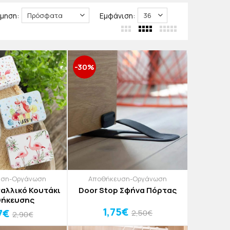
μηση:
Εμφάνιση:
-30%
υση-Οργάνωση
Αποθήκευση-Οργάνωση
ταλλικό Κουτάκι
Door Stop Σφήνα Πόρτας
ήκευσης
1,75€
7€
2,50€
2,90€