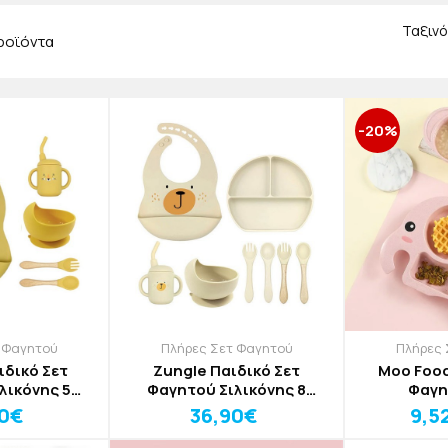
α. Για αυτό και ανανεώνουμε διαρκώς τη συλλογή μας με προϊόν
Ταξινό
ροϊόντα
-20%
 Φαγητού
Πλήρες Σετ Φαγητού
Πλήρες 
ιδικό Σετ
Zungle Παιδικό Σετ
Moo Food
λικόνης 5
Φαγητού Σιλικόνης 8
Φαγη
χια
Τεμαχίων
90€
36,90€
9,5