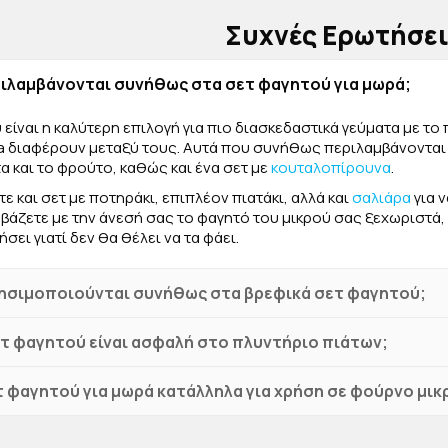
ρέσει και αποκτήστε το απόλυτο αξεσουάρ για τις ημέρες στο 
Συχνές Ερωτήσε
ριλαμβάνονται συνήθως στα σετ φαγητού για μωρά;
 είναι η καλύτερη επιλογή για πιο διασκεδαστικά γεύματα με το
ala διαφέρουν μεταξύ τους. Αυτά που συνήθως περιλαμβάνονται 
α και το φρούτο, καθώς και ένα σετ με
κουταλοπίρουνα
.
τε και σετ με ποτηράκι, επιπλέον πιατάκι, αλλά και
σαλιάρα
για ν
 βάζετε με την άνεσή σας το φαγητό του μικρού σας ξεχωριστά, 
ήσει γιατί δεν θα θέλει να τα φάει.
ρησιμοποιούνται συνήθως στα βρεφικά σετ φαγητού;
ετ φαγητού είναι ασφαλή στο πλυντήριο πιάτων;
 φαγητού για μωρά κατάλληλα για χρήση σε φούρνο μι