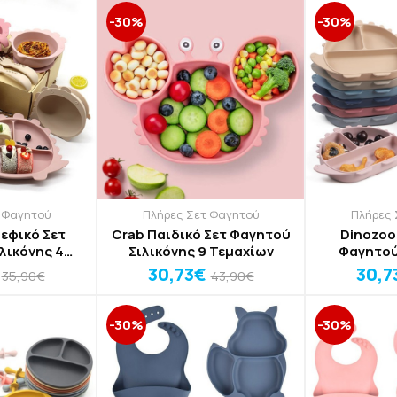
-30%
-30%
 Φαγητού
Πλήρες Σετ Φαγητού
Πλήρες 
εφικό Σετ
Crab Παιδικό Σετ Φαγητού
Dinozoo
λικόνης 4
Σιλικόνης 9 Τεμαχίων
Φαγητού
χίων
Τε
30,73€
30,7
35,90€
43,90€
-30%
-30%