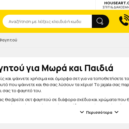
HOUSEART.
ΣΠΙΤΙ & ΔΙΑΚΟΣΜ
Αναζήτηση
 Φαγητού
γητού για Μωρά και Παιδιά
είς και ψάχνετε χρήσιμα και όμορφα σετ για να τοποθετήσετε 
αυτό που ψάχνετε και θα σας λύσουν τα χέρια! Το jajala σας παρ
ι σας το φαγητό του.
ς θα βρείτε σετ φαγητού σε διάφορα σχέδια και χρώματα που θα
 από σιλικόνη, αλλά και από ανοξείδωτο ατσάλι, υλικά απόλυτα
ατρέψει το παιδάκι σας και θα θέλει συνέχεια να τρώει με αυτό 
Περισσότερα
ο σετ και με το αγαπημένο του
ποτηράκι
και ετοιμαστείτε για υ
α σας παρέχουμε συνεχώς ξεχωριστά προϊόντα που θα κλέψουν