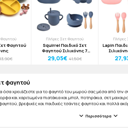
 Φαγητού
Πλήρες Σετ Φαγητού
Πλήρες 
Σετ Φαγητού
Squirrel Παιδικό Σετ
Lapin Παιδ
όνης
Φαγητού Σιλικόνης 7
Σιλικόνη
Τεμαχίων
29,05€
27,9
13,90€
41,50€
ετ φαγητού
 όσα χρειάζεστε για το φαγητό του μωρού σας μέσα από την συ
μορφα και χαριτωμένα πιατάκια και μπολ, ποτηράκια, σετ μαχαι
φαγητού, βρεφικές και παιδικές τσάντες φαγητού και πολλά ακ
 πλαστικό χωρίς βλαβερές ουσίες, ιδανικά για όλα τα μωράκια.
Περισσότερα
α φαγητού
ε πάντα μαζί το φαγητό σας έτοιμο και ζεστό; Ανακαλύψτε μέσα