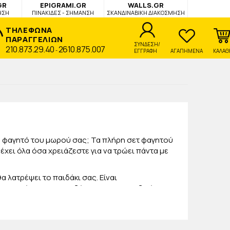
GR
EPIGRAMI.GR
WALLS.GR
ΗΣΗ
ΠΙΝΑΚΙΔΕΣ - ΣΗΜΑΝΣΗ
ΣΚΑΝΔΙΝΑΒΙΚΗ ΔΙΑΚΟΣΜΗΣΗ
ΤΗΛΕΦΩΝΑ
ΠΑΡΑΓΓΕΛΙΩΝ
ΣΥΝΔΕΣΗ/
210.873.29.40
2610.875.007
-
ΕΓΓΡΑΦΗ
ΑΓΑΠΗΜΕΝΑ
ΚΑΛΑΘ
το φαγητό του μωρού σας; Τα πλήρη σετ φαγητού
έχει όλα όσα χρειάζεστε για να τρώει πάντα με
 λατρέψει το παιδάκι σας. Είναι
 φιλικά προς το παιδάκι σας. Τα μοναδικά του
το φαγητό του.
πέροχα γεύματα με το μικρό σας! Στο
jajala
 την καρδιά του παιδιού σας και θα σας