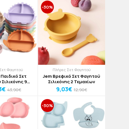
-30%
Σετ Φαγητού
Πλήρες Σετ Φαγητού
 Παιδικό Σετ
Jem Βρεφικό Σετ Φαγητού
 Σιλικόνης 9
Σιλικόνης 2 Τεμαχίων
μαχίων
3€
9,03€
43,90€
12,90€
-30%