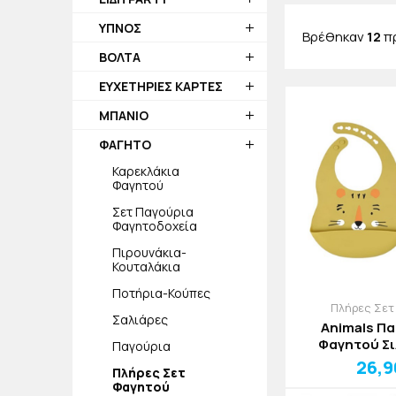
λύσουν τα χέρι
ΥΠΝΟΣ
Βρέθηκαν
12
π
ΒΟΛΤΑ
ΕΥΧΕΤΗΡΙΕΣ ΚΑΡΤΕΣ
ΜΠΑΝΙΟ
ΦΑΓΗΤΟ
Καρεκλάκια
Φαγητού
Σετ Παγούρια
Φαγητοδοχεία
Πιρουνάκια-
Κουταλάκια
Ποτήρια-Κούπες
Πλήρες Σετ
Σαλιάρες
Animals Πα
Φαγητού Σι
Παγούρια
Τεμά
26,
Πλήρες Σετ
Φαγητού