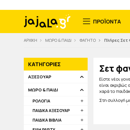
ΠΡΟΪΟΝΤΑ
ΑΡΧΙΚΗ
ΜΩΡΟ & ΠΑΙΔΙ
ΦΑΓΗΤΟ
Πλήρες Σετ
ΚΑΤΗΓΟΡΙΕΣ
Σετ φα
ΑΞΕΣΟΥΑΡ
Είστε νέοι γον
είναι ακριβώς 
ΜΩΡΟ & ΠΑΙΔΙ
χαρά το παιδάκ
Στη συλλογή μα
ΡΟΛΟΓΙΑ
κατασκευασμένα
ΠΑΙΔΙΚΑ ΑΞΕΣΟΥΑΡ
σχέδια θα τα λ
ΠΑΙΔΙΚΑ ΒΙΒΛΙΑ
Ολοκληρώστε τ
προσπαθούμε ν
ΕΙΔΗ PARTY