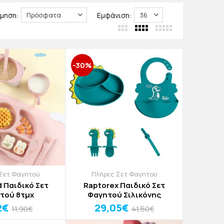
τα που δεν πρέπει να λείπουν από κανένα σπίτι.
μηση:
Εμφάνιση:
-30%
Σετ Φαγητού
Πλήρες Σετ Φαγητού
 Παιδικό Σετ
Raptorex Παιδικό Σετ
τού 8τμχ
Φαγητού Σιλικόνης
2€
29,05€
11,90€
41,50€