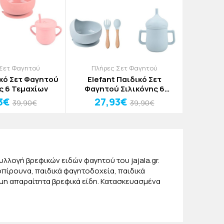
Σετ Φαγητού
Πλήρες Σετ Φαγητού
ικό Σετ Φαγητού
Elefant Παιδικό Σετ
ς 6 Τεμαχίων
Φαγητού Σιλικόνης 6
Τεμαχίων
3€
27,93€
39,90€
39,90€
λλογή βρεφικών ειδών φαγητού του jajala.gr.
ροπίρουνα, παιδικά φαγητοδοχεία, παιδικά
όμη απαραίτητα βρεφικά είδη. Κατασκευασμένα
 από τη συλλογή μας με τα βαλιτσάκια φαγητού