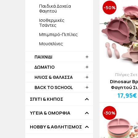
Παιδικά Δοχεία
-50%
Φαγητού
Ισοθερμικές
Τσάντες
Μπιμπερό-Πιπίλες
Μουσελίνες
ΠΑΙΧΝΙΔΙ
ΔΩΜΑΤΙΟ
Πλήρες Σετ
ΗΛΙΟΣ & ΘΑΛΑΣΣΑ
Dinosaur Βρ
Φαγητού Σι
BACK TO SCHOOL
Τεμα
17,95€
ΣΠΙΤΙ & ΚΗΠΟΣ
ΥΓΕΙΑ & ΟΜΟΡΦΙΑ
-30%
HOBBY & ΑΘΛΗΤΙΣΜΟΣ