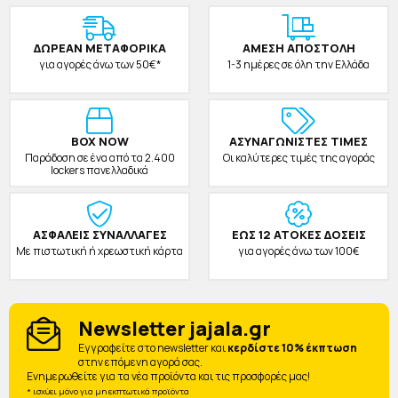
ΔΩΡΕAΝ ΜΕΤΑΦΟΡΙΚΑ
ΑΜΕΣΗ ΑΠΟΣΤΟΛΗ
για αγορές άνω των 50€*
1-3 ημέρες σε όλη την Ελλάδα
BOX NOW
ΑΣΥΝΑΓΩΝΙΣΤΕΣ ΤΙΜΕΣ
Παράδοση σε ένα από τα 2.400
Οι καλύτερες τιμές της αγοράς
lockers πανελλαδικά
ΑΣΦΑΛΕΙΣ ΣΥΝΑΛΛΑΓΕΣ
ΕΩΣ 12 ΑΤΟΚΕΣ ΔΟΣΕΙΣ
Με πιστωτική ή χρεωστική κάρτα
για αγορές άνω των 100€
Newsletter jajala.gr
Eγγραφείτε στο newsletter και
κερδίστε 10% έκπτωση
στην επόμενη αγορά σας.
Ενημερωθείτε για τα νέα προϊόντα και τις προσφορές μας!
* ισχύει μόνο για μη εκπτωτικά προϊόντα