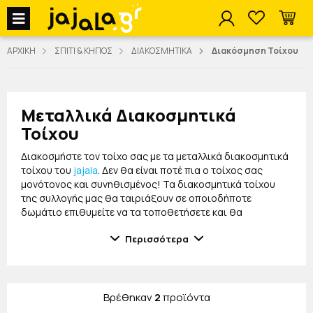
jajala Menu
ΑΡΧΙΚΗ
ΣΠΙΤΙ & ΚΗΠΟΣ
ΔΙΑΚΟΣΜΗΤΙΚΑ
Διακόσμηση Τοίχου
Μεταλλικά Διακοσμητικά
Τοίχου
Διακοσμήστε τον τοίχο σας με τα μεταλλικά διακοσμητικά
τοίχου του
jajala
. Δεν θα είναι ποτέ πια ο τοίχος σας
μονότονος και συνηθισμένος! Τα διακοσμητικά τοίχου
της συλλογής μας θα ταιριάξουν σε οποιοδήποτε
δωμάτιο επιθυμείτε να τα τοποθετήσετε και θα
μεταμορφώσουν το σπίτι σας!
Περισσότερα
Στη συλλογή μας θα βρείτε ξύλινες κορνίζες, κρεμαστές
μεταλλικές βάσεις που μπορείτε να τοποθετήσετε τις
γλάστρες σας, μεταλλικά ράφια, DIY διακοσμητικά και
πολλά άλλα για να επιλέξετε για εσάς ή για να κάνετε
Βρέθηκαν
2
προϊόντα
πρωτότυπα δώρα στις γυναίκες
της ζωής σας, για τα