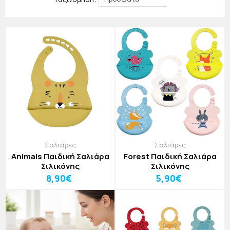
Τα χρώματα και τα σχέδια θα ενθουσιάσουν το μικρό σας
και δεν θα θέλει να τις βγάζει! Στο jajala καθημερινά
προσπαθούμε να βρίσκουμε τρόπους για να κάνουμε την
καθημερινότητα με το μωρό σας ευκολότερη. Για αυτό και
ανανεώνουμε συνεχώς τη συλλογή μας με μοναδικά
προϊόντα που δεν θα πρέπει να λείπουν από κανένα σπίτι!
Σαλιάρες
Σαλιάρες
Animals Παιδική Σαλιάρα
Forest Παιδική Σαλιάρα
Σιλικόνης
Σιλικόνης
8,90€
5,90€