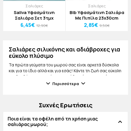
Σαλιάρες
Σαλιάρες
Saliva Υφασμάτινη
Bib Υφασμάτινη Σαλιάρα
Σαλιάρα Σετ 3τμχ
Με Πιπίλα 23x30cm
6,45€
2,85€
12,90€
9,50€
Σαλιάρες σιλικόνης και αδιάβροχες για
εύκολο πλύσιμο
Τα πρώτα γεύματα του μωρού σας είναι αρκετά δύσκολα
και για το ίδιο αλλά και για εσάς! Κάντε τη ζωή σας εύκολη
και βοηθήστε το μικρό σας να μάθει χώρις να αγχώνεστε
ότι θα λερωθεί με τις υπέροχες σαλιάρες σιλικόνης που
Περισσότερα
θα σας λύσουν τα χέρια! Βρείτε μεγάλη ποικιλία στο
jajala.gr και αφήστε το μικρό σας να φάει μόνο του και να
λερωθεί άφοβα καθώς είναι αδιάβροχές και πλένονται
Συχνές Ερωτήσεις
εύκολα!
Ποια είναι τα οφέλη από τη χρήση μιας
σαλιάρας μωρού;