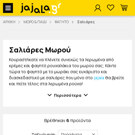
jajala Menu
ΑΡΧΙΚΗ
ΜΩΡΟ & ΠΑΙΔΙ
ΦΑΓΗΤΟ
Σαλιάρες
Σαλιάρες Μωρού
Κουραστήκατε να πλένετε συνεχώς τα λερωμένα από
κρέμες και φαγητό ρουχαλάκια του μωρού σας; Κάντε
τώρα το φαγητό με το μωράκι σας ευχάριστο και
διασκεδαστικό με σαλιάρες που μόνο στο
jajala
θα βρείτε
και πείτε τέλος στα λερωμένα ρούχα!
Στη συλλογή μας θα βρείτε σαλιάρες σε ποικιλία
Περισσότερα
χρωμάτων και σχεδίων, ειδικής κατασκευής που
συγκρατούν τα ψίχουλα και τις τροφές του μωρού
διατηρώντας τα ρούχα του καθαρά. Με αυτές θα μάθει να
τρώει μόνο του από το
πιατάκι
του και εσείς θα
Βρέθηκαν
6
προϊόντα
ηρεμήσετε από τα λερωμένα, με επίμονους λεκέδες,
ρούχα.
Ταξινόμηση: