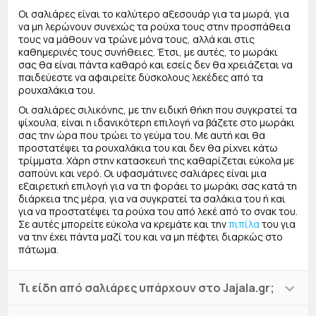
Οι σαλιάρες είναι το καλύτερο αξεσουάρ για τα μωρά, για
να μη λερώνουν συνεχώς τα ρούχα τους στην προσπάθεια
τους να μάθουν να τρώνε μόνα τους, αλλά και στις
καθημερινές τους συνήθειες. Έτσι, με αυτές, το μωράκι
σας θα είναι πάντα καθαρό και εσείς δεν θα χρειάζεται να
παιδεύεστε να αφαιρείτε δύσκολους λεκέδες από τα
ρουχαλάκια του.
Οι σαλιάρες σιλικόνης, με την ειδική θήκη που συγκρατεί τα
ψίχουλα, είναι η ιδανικότερη επιλογή να βάζετε στο μωράκι
σας την ώρα που τρώει το γεύμα του. Με αυτή και θα
προστατέψει τα ρουχαλάκια του και δεν θα ρίχνει κάτω
τρίμματα. Χάρη στην κατασκευή της καθαρίζεται εύκολα με
σαπούνι και νερό. Οι υφασμάτινες σαλιάρες είναι μια
εξαιρετική επιλογή για να τη φοράει το μωράκι σας κατά τη
διάρκεια της μέρα, για να συγκρατεί τα σαλάκια του ή και
για να προστατέψει τα ρούχα του από λεκέ από το σνακ του.
Σε αυτές μπορείτε εύκολα να κρεμάτε και την
πιπίλα
του για
να την έχει πάντα μαζί του και να μη πέφτει διαρκώς στο
πάτωμα.
Τι είδη από σαλιάρες υπάρχουν στο Jajala.gr;