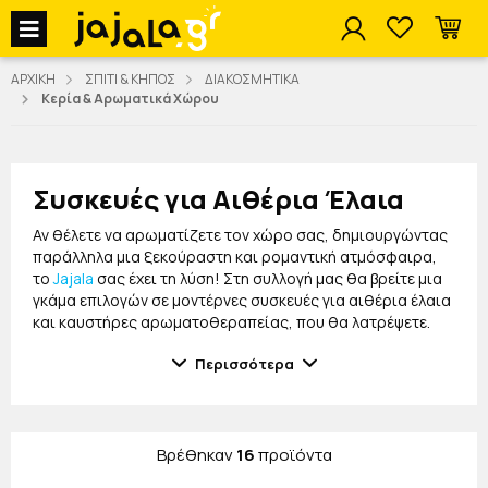
jajala Menu
ΑΡΧΙΚΗ
ΣΠΙΤΙ & ΚΗΠΟΣ
ΔΙΑΚΟΣΜΗΤΙΚΑ
Κερία & Αρωματικά Χώρου
Συσκευές για Αιθέρια Έλαια
Αν θέλετε να αρωματίζετε τον χώρο σας, δημιουργώντας
παράλληλα μια ξεκούραστη και ρομαντική ατμόσφαιρα,
το
Jajala
σας έχει τη λύση! Στη συλλογή μας θα βρείτε μια
γκάμα επιλογών σε μοντέρνες συσκευές για αιθέρια έλαια
και καυστήρες αρωματοθεραπείας, που θα λατρέψετε.
Οι συσκευές για αιθέρια έλαια που σας παρέχουμε είναι
Περισσότερα
μικρές και όμορφες συσκευές, με πρωτότυπο design και
σε διάφορα χρώματα, για να διαλέξετε αυτό που σας
αρέσει περισσότερο ή ακόμα και για να κάνετε
δώρο για
γυναίκες
-φίλες ή τη σύντροφό σας. Θα βρείτε κεραμικές,
Βρέθηκαν
16
προϊόντα
αλλά και με ξύλινη βάση για να επιλέξετε αυτή που
ταιριάζει καλύτερα στη διακόσμηση και τα γούστα σας!