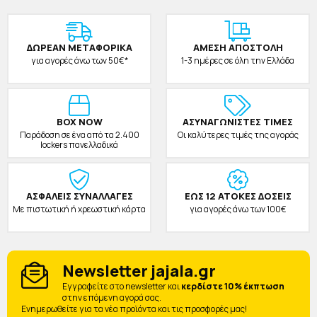
ΔΩΡΕAΝ ΜΕΤΑΦΟΡΙΚΑ
ΑΜΕΣΗ ΑΠΟΣΤΟΛΗ
για αγορές άνω των 50€*
1-3 ημέρες σε όλη την Ελλάδα
BOX NOW
ΑΣΥΝΑΓΩΝΙΣΤΕΣ ΤΙΜΕΣ
Παράδοση σε ένα από τα 2.400
Οι καλύτερες τιμές της αγοράς
lockers πανελλαδικά
ΑΣΦΑΛΕΙΣ ΣΥΝΑΛΛΑΓΕΣ
ΕΩΣ 12 ΑΤΟΚΕΣ ΔΟΣΕΙΣ
Με πιστωτική ή χρεωστική κάρτα
για αγορές άνω των 100€
Newsletter jajala.gr
Eγγραφείτε στο newsletter και
κερδίστε 10% έκπτωση
στην επόμενη αγορά σας.
Ενημερωθείτε για τα νέα προϊόντα και τις προσφορές μας!