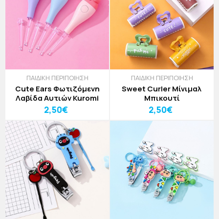
ΠΑΙΔΙΚΗ ΠΕΡΙΠΟΙΗΣΗ
ΠΑΙΔΙΚΗ ΠΕΡΙΠΟΙΗΣΗ
Cute Ears Φωτιζόμενη
Sweet Curler Μίνιμαλ
Λαβίδα Αυτιών Kuromi
Μπικουτί
2,50€
2,50€