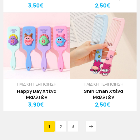
Μαλλιών
3,50€
2,50€
ΠΑΙΔΙΚΗ ΠΕΡΙΠΟΙΗΣΗ
ΠΑΙΔΙΚΗ ΠΕΡΙΠΟΙΗΣΗ
Happy Day Χτένα
Shin Chan Χτένα
Μαλλιών
Μαλλιών
3,90€
2,50€
1
2
3