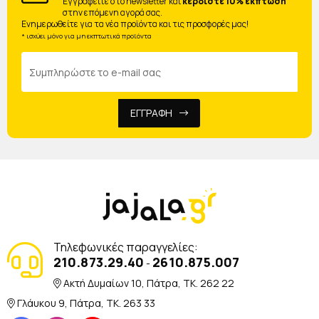
Eγγραφείτε στο newsletter και
κερδίστε 10% έκπτωση
στην επόμενη αγορά σας.
Ενημερωθείτε για τα νέα προϊόντα και τις προσφορές μας!
* ισχύει μόνο για μη εκπτωτικά προϊόντα
ΕΓΓΡΑΦΗ
Τηλεφωνικές παραγγελίες:
210.873.29.40
2610.875.007
-
Ακτή Δυμαίων 10, Πάτρα, TK. 262 22
Γλάυκου 9, Πάτρα, TK. 263 33