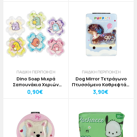
ΠΑΙΔΙΚΗ ΠΕΡΙΠΟΙΗΣΗ
ΠΑΙΔΙΚΗ ΠΕΡΙΠΟΙΗΣΗ
Dino Soap Μικρά
Dog Mirror Τετράγωνο
Σαπουνάκια Χεριών
Πτυσσόμενο Καθρεφτάκι
Δεινοσαυράκια Μιας
Με Σκυλάκι
0,90€
3,90€
Χρήσης