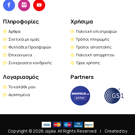
Πληροφορίες
Χρήσιμα
Άρθρα
Πολιτική επιστροφών
Σχετικά με εμάς
Τρόποι πληρωμής
Φυλλάδια Προσφορών
Τρόποι αποστολής
Επικοινωνία
Πολιτική απορρήτου
Συνεργασία χονδρικής
Όροι χρήσης
Λογαριασμός
Partners
Το καλάθι μου
Αγαπημένα
Copyright © 2026 Jajala. All Rights Reserved
|
Created by