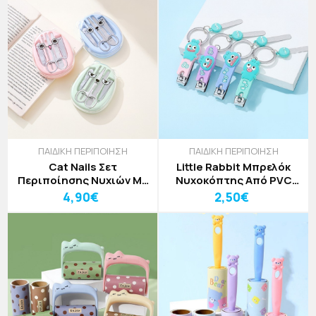
ΠΑΙΔΙΚΗ ΠΕΡΙΠΟΙΗΣΗ
ΠΑΙΔΙΚΗ ΠΕΡΙΠΟΙΗΣΗ
Cat Nails Σετ
Little Rabbit Μπρελόκ
Περιποίησης Νυχιών Με
Νυχοκόπτης Από PVC
Γάτες
Κουνελάκι
4,90€
2,50€