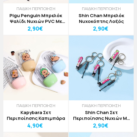
ΠΑΙΔΙΚΗ ΠΕΡΙΠΟΙΗΣΗ
ΠΑΙΔΙΚΗ ΠΕΡΙΠΟΙΗΣΗ
Pigu Penguin Μπρελόκ
Shin Chan Μπρελόκ
Ψαλίδι Νυχιών PVC Με
Νυχοκόπτης Λοξός
Πιγκουίνο
2,90€
2,90€
ΠΑΙΔΙΚΗ ΠΕΡΙΠΟΙΗΣΗ
ΠΑΙΔΙΚΗ ΠΕΡΙΠΟΙΗΣΗ
Kapybara Σετ
Shin Chan Σετ
Περιποίησης Καπιμπάρα
Περιποίησης Νυχιών Με
Wani Κροκόδειλο
4,90€
2,90€