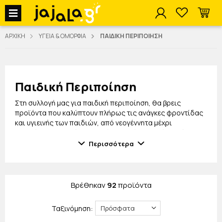
jajala Menu
ΑΡΧΙΚΗ
ΥΓΕΙΑ & ΟΜΟΡΦΙΑ
ΠΑΙΔΙΚΗ ΠΕΡΙΠΟΙΗΣΗ
Παιδική Περιποίηση
Στη συλλογή μας για παιδική περιποίηση, θα βρεις
προϊόντα που καλύπτουν πλήρως τις ανάγκες φροντίδας
και υγιεινής των παιδιών, από νεογέννητα μέχρι
μεγαλύτερα παιδιά. Η σωστή παιδική περιποίηση είναι
σημαντική για την υγιεινή, την ασφάλεια και την άνεση των
Περισσότερα
μικρών σας, ενώ παράλληλα διδάσκει στα παιδιά καλές
συνήθειες φροντίδας από νωρίς.
Η κατηγορία περιλαμβάνει προϊόντα που συνδυάζουν
Βρέθηκαν
92
προϊόντα
ασφάλεια, απαλότητα και ευκολία στη χρήση, ειδικά
σχεδιασμένα για την ευαίσθητη παιδική επιδερμίδα και
τις ανάγκες των παιδιών.
Ταξινόμηση: