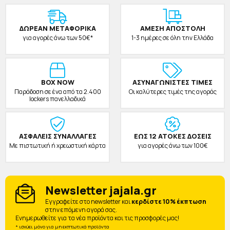
ΔΩΡΕAΝ ΜΕΤΑΦΟΡΙΚΑ
ΑΜΕΣΗ ΑΠΟΣΤΟΛΗ
για αγορές άνω των 50€*
1-3 ημέρες σε όλη την Ελλάδα
BOX NOW
ΑΣΥΝΑΓΩΝΙΣΤΕΣ ΤΙΜΕΣ
Παράδοση σε ένα από τα 2.400
Οι καλύτερες τιμές της αγοράς
lockers πανελλαδικά
ΑΣΦΑΛΕΙΣ ΣΥΝΑΛΛΑΓΕΣ
ΕΩΣ 12 ΑΤΟΚΕΣ ΔΟΣΕΙΣ
Με πιστωτική ή χρεωστική κάρτα
για αγορές άνω των 100€
Newsletter jajala.gr
Eγγραφείτε στο newsletter και
κερδίστε 10% έκπτωση
στην επόμενη αγορά σας.
Ενημερωθείτε για τα νέα προϊόντα και τις προσφορές μας!
* ισχύει μόνο για μη εκπτωτικά προϊόντα