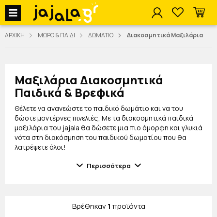
jajala Menu
ΑΡΧΙΚΗ
ΜΩΡΟ & ΠΑΙΔΙ
ΔΩΜΑΤΙΟ
Διακοσμητικά Μαξιλάρια
Μαξιλάρια Διακοσμητικά
Παιδικά & Βρεφικά
Θέλετε να ανανεώστε το παιδικό δωμάτιο και να του
δώστε μοντέρνες πινελιές; Με τα διακοσμητικά παιδικά
μαξιλάρια του jajala θα δώσετε μια πιο όμορφη και γλυκιά
νότα στη διακόσμηση του παιδικού δωματίου που θα
λατρέψετε όλοι!
Θα βρείτε ιδιαίτερα μαξιλάρια με ζωάκια ή μονόχρωμα σε
Περισσότερα
διάφορα σχήματα για να επιλέξετε τα αγαπημένα σας!
Όλα είναι κατασκευασμένα από απαλά και υποαλλεργικά
υλικά για να είστε σίγούροι για την ασφάλεια του μικρού
σας. Επιλέξτε τα αγαπημένα σας και, σε συνδυασμό με τα
Βρέθηκαν
1
προϊόντα
παιδικά πόστερ
που στολίζουν το δωμάτιο, θα δείτε τον