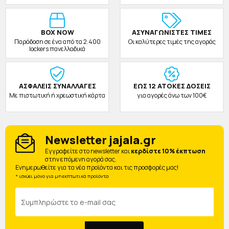
BOX NOW
ΑΣΥΝΑΓΩΝΙΣΤΕΣ ΤΙΜΕΣ
Παράδοση σε ένα από τα 2.400
Οι καλύτερες τιμές της αγοράς
lockers πανελλαδικά
ΑΣΦΑΛΕΙΣ ΣΥΝΑΛΛΑΓΕΣ
ΕΩΣ 12 ΑΤΟΚΕΣ ΔΟΣΕΙΣ
Με πιστωτική ή χρεωστική κάρτα
για αγορές άνω των 100€
Newsletter jajala.gr
Eγγραφείτε στο newsletter και
κερδίστε 10% έκπτωση
στην επόμενη αγορά σας.
Ενημερωθείτε για τα νέα προϊόντα και τις προσφορές μας!
* ισχύει μόνο για μη εκπτωτικά προϊόντα