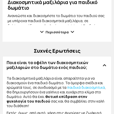
Διακοσμητικά μαξιλάρια για παιδικό
δωμάτιο
Ανανεώστε και διακοσμήστε το δωμάτιο του παιδιού σας
με υπέροχα παιδικά διακοσμητκά μαξιλάρια, σε
διάφορα σχέδια που θα βρείτε στο jajala.gr! Συνδυάστε
τα με τα υπόλοιπα είδη διακόσμησης του παιδικού
Περισσότερα
δωματίου και χαρίστε του παιχνιδιάρικη διάθεση που θα
ενθουσιάσει τα παιδάκια σας!
Συχνές Ερωτήσεις
Ποια είναι τα οφέλη των διακοσμητικών
μαξιλαριών στο δωμάτιο ενός παιδιού;
Τα διακοσμητικά μαξιλάρια είναι απαραίτητα για να
διακοσμούν ένα παιδικό δωμάτιο. Τα όμορφα σχέδια και
χρώματά τους, σε συνδυασμό με τα
παιδικά διακοσμητικά
,
θα δημιουργήσουν ένα γαλήνιο και ευχάριστο κλίμα στο
δωμάτιο. Αυτό θα έχει
θετική επίδραση στην
ψυχολογία του παιδιού
σας και θα συμβάλλει στην καλή
του διάθεση!
Εκτός, όμως, από αυτό, χάρη στις φιγούρες με ζωάκια ή