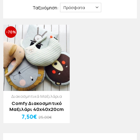
χώρο του να μεταμορφώνεται μοναδικά!
Ταξινόμηση:
Τα μαξιλάρια θα γίνουν ο καλύτερος φίλος του
μικρού σας και θα αναβαθμίσουν το στιλ στο δωμάτιό
του! Στο
jajala
, πάντα θέλουμε να σας αφήνουμε με τις
καλύτερες εντυπώσεις. Γι' αυτό και φροντίζουμε να
-70%
ανανεώνουμε διαρκώς τη συλλογή μας με τα πιο μοντέρνα
και χρηστικά προϊόντα που θα κάνουν την
καθημερινότητά σας ευκολότερη.
Διακοσμητικά Μαξιλάρια
Comfy Διακοσμητικό
Μαξιλάρι 40x40x20cm
7,50€
25,00€