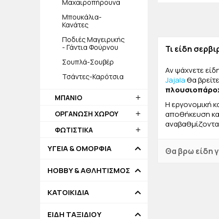
Μαχαιροπήρουνα
Μπουκάλια-
Κανάτες
Ποδιές Μαγειρικής
- Γάντια Φούρνου
Τι είδη σερβι
Σουπλά-Σουβέρ
Αν ψάχνετε είδη
Τσάντες-Καρότσια
Jajala
θα βρείτε
πλουσιοπάρο
ΜΠΑΝΙΟ
Η εργονομική κ
ΟΡΓΑΝΩΣΗ ΧΩΡΟΥ
αποθήκευση κα
αναβαθμίζονται
ΦΩΤΙΣΤΙΚΑ
ΥΓΕΙΑ & ΟΜΟΡΦΙΑ
Θα βρω είδη γ
HOBBY & ΑΘΛΗΤΙΣΜΟΣ
ΚΑΤΟΙΚΙΔΙΑ
ΕΙΔΗ ΤΑΞΙΔΙΟΥ