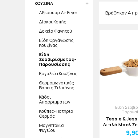
ΚΟΥΖΙΝΑ
πως ό,τι ψάχνε
Βρέθηκαν
4
πρ
Αξεσουάρ Air Fryer
Δίσκοι Κοπής
Δοχεία Φαγητού
Είδη Οργάνωσης
Κουζίνας
Είδη
Σερβιρίσματος-
Παρουσίασης
Εργαλεία Κουζίνας
Θερμομωνοτικές
Βάσεις Σιλικόνης
Κάδοι
Απορριμμάτων
Είδη Σερβι
Κούπες-Ποτήρια
Παρουσ
Θερμός
Tessie & Jess
Διπλό Μπολ Σ
Μαγνητάκια
Ψυγείου
Ξηρών 
9,9