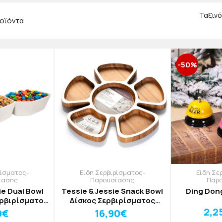
τε θα το βρείτε μόνο εδώ!
Ταξινό
οϊόντα
-50%
ρίσματος-
Είδη Σερβιρίσματος-
Είδη Σε
ίασης
Παρουσίασης
Παρ
ie Dual Bowl
Tessie & Jessie Snack Bowl
Ding Don
ερβιρίσματος
Δίσκος Σερβιρίσματος
Καρπών
Ξηρών Καρπών
2,2
0€
16,90€