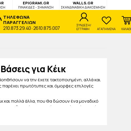
GR
EPIGRAMI.GR
WALLS.GR
ΗΣΗ
ΠΙΝΑΚΙΔΕΣ - ΣΗΜΑΝΣΗ
ΣΚΑΝΔΙΝΑΒΙΚΗ ΔΙΑΚΟΣΜΗΣΗ
ΤΗΛΕΦΩΝΑ
ΠΑΡΑΓΓΕΛΙΩΝ
ΣΥΝΔΕΣΗ/
210.873.29.40
2610.875.007
-
ΕΓΓΡΑΦΗ
ΑΓΑΠΗΜΕΝΑ
ΚΑΛΑΘ
Βάσεις για Κέικ
 βοηθήσουν να την έχετε τακτοποιημένη, αλλά και
σας παρέχει πρωτότυπες και όμορφες επιλογές
έικ και πολλά άλλα, που θα δώσουν ένα μοναδικό
έρνο σχεδιασμό και τα υπέροχα χρώματά τους όχι
ας πιο εύκολη και όμορφη. Για αυτό ψάχνουμε και
ις πιο οικονομικές τιμές. Να είστε σίγουροι