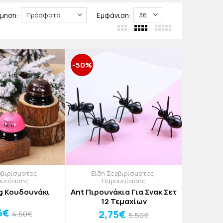
μηση:
Εμφάνιση:
-50%
ρβιρίσματος-
Είδη Σερβιρίσματος-
ουσίασης
Παρουσίασης
g Κουδουνάκι
Ant Πιρουνάκια Για Σνακ Σετ
12 Τεμαχίων
5€
2,75€
4,50€
5,50€