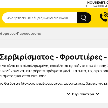
HOUSEART.
ΣΠΙΤΙ & ΔΙΑΚΟΣΜ
Αναζήτηση
ιρίσματος-Παρουσίασης
 Σερβιρίσματος - Φρουτιέρες - 
ια να είναι πιο ολοκληρωμένη, χρειάζεται προϊόντα που θα σας
υκολύνουν να μεταφέρετε πράγματα μαζί. Για αυτό, το jajala 
ιρίσματος και αποθήκευσης.
ς θα βρείτε δίσκους σερβιρίσματος, φρουτιέρες, βάσεις για κ
ζίνα σας και θα εκπλήξουν τους καλεσμένους σας! Με τον μοντ
ώσουν την κουζίνα σας αλλά και θα την ανανεώσουν!
Περισσότερα
θυμία μας είναι να βρίσκουμε τρόπους που θα κάνουμε τη ζωή σ
διαρκώς τη συλλογή μας με προϊόντα χρηστικά και μοντέρνα, στ