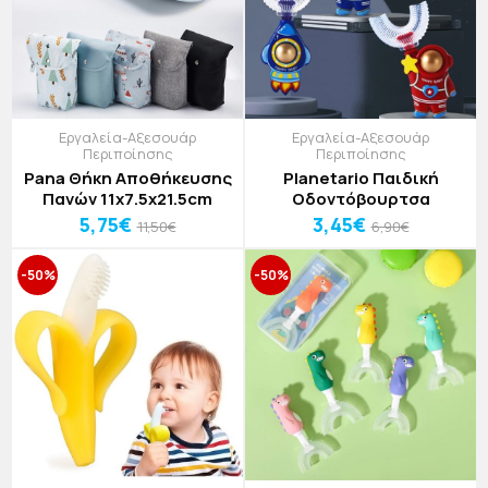
Εργαλεία-Αξεσουάρ
Εργαλεία-Αξεσουάρ
Περιποίησης
Περιποίησης
Pana Θήκη Αποθήκευσης
Planetario Παιδική
Πανών 11x7.5x21.5cm
Οδοντόβουρτσα
5,75€
3,45€
11,50€
6,90€
-50%
-50%