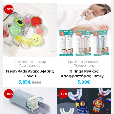
-30%
Εργαλεία-Αξεσουάρ
Εργαλεία-Αξεσουάρ
Περιποίησης
Περιποίησης
Fresh Pads Ανακούφισης
Siringa Ρινικός
Πόνου
Αποφρακτήρας 10ml για
Βρέφη και Παιδιά 2τμχ
3,85€
3,90€
5,50€
-50%
-50%