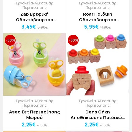
Εργαλεία-Αξεσουάρ
Εργαλεία-Αξεσουάρ
Περιποίησης
Περιποίησης
Zab Βρεφική
Roar Παιδική
Οδοντόβουρτσα
Οδοντόβουρτσα
Μπανάνα Κίτρινη 10x6cm
Δεινόσαυρος 2 Έως 10
3,45€
5,95€
6,90€
11,90€
Ετών 10x7x3cm
-50%
-50%
Εργαλεία-Αξεσουάρ
Εργαλεία-Αξεσουάρ
Περιποίησης
Περιποίησης
Aseo Σετ Περιποίησης
Dens Θήκη
Μωρού
Αποθήκευσης Παιδικών
Δοντιών 3,6x4,5cm
2,25€
2,25€
4,50€
4,50€