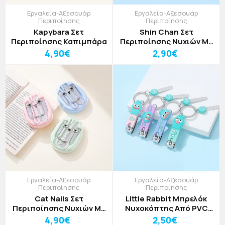
Εργαλεία-Αξεσουάρ
Εργαλεία-Αξεσουάρ
Περιποίησης
Περιποίησης
Kapybara Σετ
Shin Chan Σετ
Περιποίησης Καπιμπάρα
Περιποίησης Νυχιών Με
Wani Κροκόδειλο
4,90€
2,90€
Εργαλεία-Αξεσουάρ
Εργαλεία-Αξεσουάρ
Περιποίησης
Περιποίησης
Cat Nails Σετ
Little Rabbit Μπρελόκ
Περιποίησης Νυχιών Με
Νυχοκόπτης Από PVC
Γάτες
Κουνελάκι
4,90€
2,50€