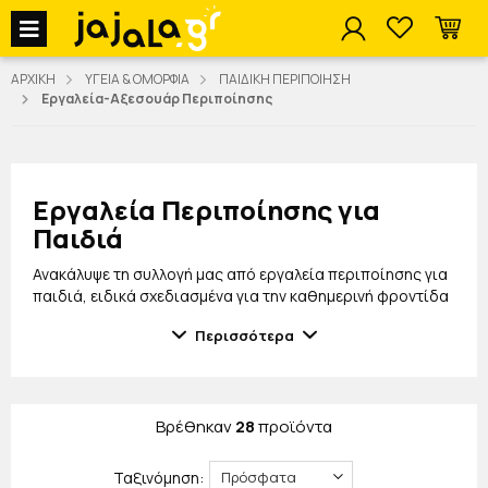
jajala Menu
ΑΡΧΙΚΗ
ΥΓΕΙΑ & ΟΜΟΡΦΙΑ
ΠΑΙΔΙΚΗ ΠΕΡΙΠΟΙΗΣΗ
Εργαλεία-Αξεσουάρ Περιποίησης
Εργαλεία Περιποίησης για
Παιδιά
Ανακάλυψε τη συλλογή μας από εργαλεία περιποίησης για
παιδιά, ειδικά σχεδιασμένα για την καθημερινή φροντίδα
και υγιεινή των μικρών μας φίλων. Τα προϊόντα της
Περισσότερα
κατηγορίας προσφέρουν ασφάλεια, πρακτικότητα και
άνεση, ώστε η περιποίηση των παιδιών να γίνεται εύκολα
και ευχάριστα τόσο για τα παιδιά όσο και για τους γονείς.
Στη συλλογή θα βρεις ποιοτικά και ασφαλή εργαλεία
Βρέθηκαν
28
προϊόντα
περιποίησης, κατασκευασμένα από υλικά κατάλληλα για
παιδιά, με εργονομικό σχεδιασμό που διευκολύνει τη
Ταξινόμηση:
χρήση. Είναι ιδανικά για καθημερινή φροντίδα στο σπίτι