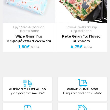
Εργαλεία-Αξεσουάρ
Εργαλεία-Αξεσουάρ
Περιποίησης
Περιποίησης
Wipe Θήκη Για
Rete Θήκη Για Πάνες
Μωρομάντηλα 24x14cm
30x36cm
1,80€
4,75€
6,00€
9,50€
ΔΩΡΕAΝ ΜΕΤΑΦΟΡΙΚΑ
ΑΜΕΣΗ ΑΠΟΣΤΟΛΗ
για αγορές άνω των 50€*
1-3 ημέρες σε όλη την Ελλάδα