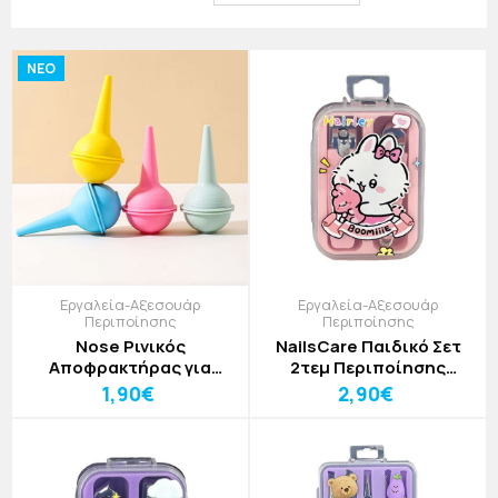
αλλά και για ταξίδια.
NEO
Εργαλεία-Αξεσουάρ
Εργαλεία-Αξεσουάρ
Περιποίησης
Περιποίησης
Nose Ρινικός
NailsCare Παιδικό Σετ
Αποφρακτήρας για
2τεμ Περιποίησης
Βρέφη και Παιδιά
Νυχιών Με Σχέδιο Γατάκι
1,90€
2,90€