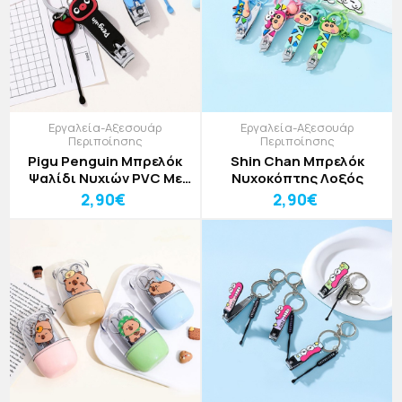
Εργαλεία-Αξεσουάρ
Εργαλεία-Αξεσουάρ
Περιποίησης
Περιποίησης
Pigu Penguin Μπρελόκ
Shin Chan Μπρελόκ
Ψαλίδι Νυχιών PVC Με
Νυχοκόπτης Λοξός
Πιγκουίνο
2,90€
2,90€