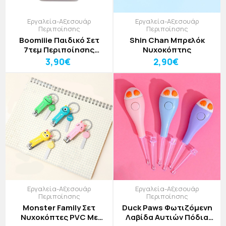
Εργαλεία-Αξεσουάρ
Εργαλεία-Αξεσουάρ
Περιποίησης
Περιποίησης
Boomiiie Παιδικό Σετ
Shin Chan Μπρελόκ
7τεμ Περιποίησης
Νυχοκόπτης
Νυχιών
3,90€
2,90€
Εργαλεία-Αξεσουάρ
Εργαλεία-Αξεσουάρ
Περιποίησης
Περιποίησης
Monster Family Σετ
Duck Paws Φωτιζόμενη
Νυχοκόπτες PVC Με
Λαβίδα Αυτιών Πόδια