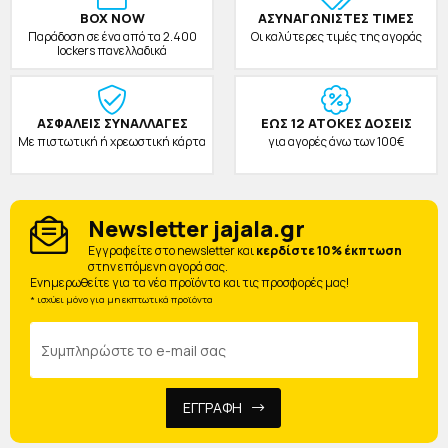
BOX NOW
ΑΣΥΝΑΓΩΝΙΣΤΕΣ ΤΙΜΕΣ
Παράδοση σε ένα από τα 2.400
Οι καλύτερες τιμές της αγοράς
lockers πανελλαδικά
ΑΣΦΑΛΕΙΣ ΣΥΝΑΛΛΑΓΕΣ
ΕΩΣ 12 ΑΤΟΚΕΣ ΔΟΣΕΙΣ
Με πιστωτική ή χρεωστική κάρτα
για αγορές άνω των 100€
Newsletter jajala.gr
Eγγραφείτε στο newsletter και
κερδίστε 10% έκπτωση
στην επόμενη αγορά σας.
Ενημερωθείτε για τα νέα προϊόντα και τις προσφορές μας!
* ισχύει μόνο για μη εκπτωτικά προϊόντα
ΕΓΓΡΑΦΗ