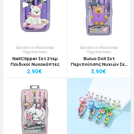
Εργαλεία-Αξεσουάρ
Εργαλεία-Αξεσουάρ
Περιποίησης
Περιποίησης
NailClipper Σετ 2τεμ
Buluo Doll Σετ
Παιδικοί Νυχοκόπτες
Περιποίησης Νυχιών Σετ
7 Τεμαχίων
2,90€
3,90€