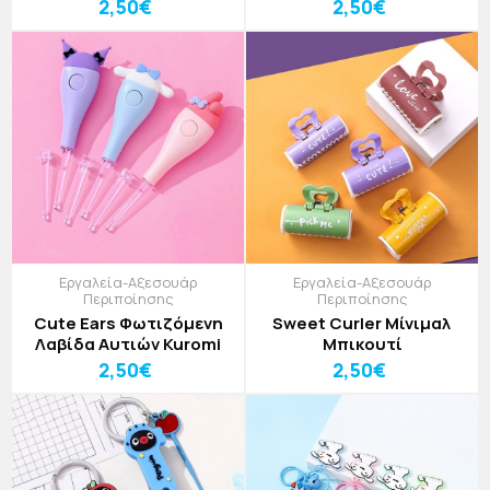
Τερατάκια
Πάπιας
2,50€
2,50€
Εργαλεία-Αξεσουάρ
Εργαλεία-Αξεσουάρ
Περιποίησης
Περιποίησης
Cute Ears Φωτιζόμενη
Sweet Curler Μίνιμαλ
Λαβίδα Αυτιών Kuromi
Μπικουτί
2,50€
2,50€