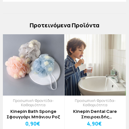
Πρoτεινόμενα Προϊόντα
Προσωπική Φροντίδα-
Προσωπική Φροντίδα-
Καθαριότητα
Καθαριότητα
Kinepin Bath Sponge
Kinepin Dental Care
Σφουγγάρι Μπάνιου Ροζ
Σπειροειδής
Οδοντόβουρτσα Με
0,90€
4,90€
Μαλακές Τρίχες 2τεμ