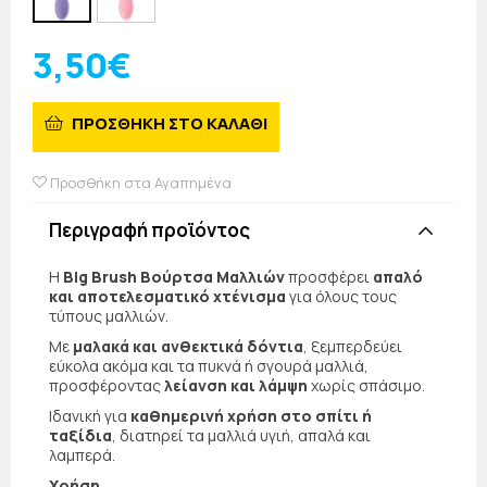
3,50€
ΠΡΟΣΘΗΚΗ ΣΤΟ ΚΑΛΑΘΙ
Προσθήκη στα Αγαπημένα
Περιγραφή προϊόντος
Η
Big Brush Βούρτσα Μαλλιών
προσφέρει
απαλό
και αποτελεσματικό χτένισμα
για όλους τους
τύπους μαλλιών.
Με
μαλακά και ανθεκτικά δόντια
, ξεμπερδεύει
εύκολα ακόμα και τα πυκνά ή σγουρά μαλλιά,
προσφέροντας
λείανση και λάμψη
χωρίς σπάσιμο.
Ιδανική για
καθημερινή χρήση στο σπίτι ή
ταξίδια
, διατηρεί τα μαλλιά υγιή, απαλά και
λαμπερά.
Χρήση