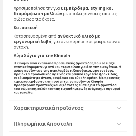
Χρησιμοποίησέ την για
ξεμπέρδεμα, styling και
διαμόρφωση μαλλιών
με απαλές κινήσεις από τις
ρίζες έως τις άκρες.
Κατασκευή
Κατασκευασμένη από
ανθεκτικό υλικό με
εργονομική λαβή
, για άνετη χρήση και μακροχρόνια
αντοχή.
Λίγα λόγια για την Kinepin
Η Kinepin είναι ένα brand προσωπικής φροντίδας που εστιάζει
στην καθημερινή υγιεινή και περιποίηση για όλη την οικογένεια. Η
γκάμα προϊόντων της περιλαμβάνει ξυραφάκια, μπατονέτες,
προϊόντα προσωπικής υγιεινής και βασικά εργαλεία φροντίδας,
σχεδιασμένα για άνεση, ασφάλεια και εύκολη χρήση. Με προσιτές
τιμές και έμφαση στην ποιότητα, τα προϊόντα Kinepin
προσφέρουν πρακτικές και αξιόπιστες λύσεις για τη φροντίδα
του σώματος, καλύπτοντας τις καθημερινές ανάγκες με σιγουριά
και ευκολία.
Χαρακτηριστικά προϊόντος
Πληρωμή και Αποστολή