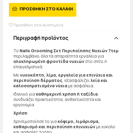
ΠΡΟΣΘΗΚΗ ΣΤΟ ΚΑΛΑΘΙ
Προσθήκη στα Αγαπημένα
Περιγραφή προϊόντος
Το
Nails Grooming Σετ Περιποίησης Νυχιών 7τεμ
περιλαμβάνει όλα τα απαραίτητα εργαλεία για
ολοκληρωμένη φροντίδα νυχιών
στο σπίτι ή
επαγγελματικά.
Με
νυχοκόπτη, λίμα, εργαλεία για επινύχια και
περιποίηση δέρματος
, εξασφαλίζει
λεία και
καλοσχηματισμένα νύχια
με ασφάλεια.
Ιδανικό για
καθημερινή χρήση ή ταξίδια
,
συνδυάζει πρακτικότητα, ανθεκτικότητα και
εργονομία.
Χρήση
Χρησιμοποίησέ το για
κόψιμο, λιμάρισμα,
καθαρισμό και περιποίηση επινυχιών
με εύκολο
και ασφαλές τρόπο.