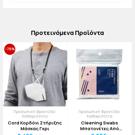
Πρoτεινόμενα Προϊόντα
-70%
Προσωπική Φροντίδα-
Προσωπική Φροντίδα-
Καθαριότητα
Καθαριότητα
Cord Κορδόνι Στήριξης
Cleening Swabs
Μάσκας Γκρι
Μπατονέτες Από
Μπαμπού 100τεμ