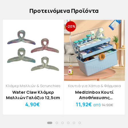
Πρoτεινόμενα Προϊόντα
-20%
Κλάμερ Μαλλιών & Scrunchies
Κουτιά για Χάπια & Φάρμακα
Water Claw Κλάμερ
Medizinbox Κουτί
Μαλλιών Γαλάζιο 12,5cm
Αποθήκευσης
Φαρμακευτικών Ειδών
4,90€
11,92€
από
14,90€
32x18x17.5 Κίτρινο