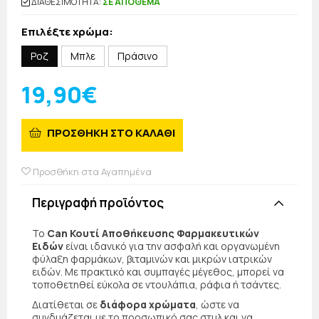
ΔΙΑΘΕΣΙΜΟΤΗΤΑ:
ΣΕ ΑΠΟΘΕΜΑ
Επιλέξτε χρώμα:
Ροζ
Μπλε
Πράσινο
19,90€
ΠΡΟΣΘΗΚΗ ΣΤΟ ΚΑΛΑΘΙ
Προσθήκη στα Αγαπημένα
Περιγραφή προϊόντος
Το
Can Κουτί Αποθήκευσης Φαρμακευτικών
Ειδών
είναι ιδανικό για την ασφαλή και οργανωμένη
φύλαξη φαρμάκων, βιταμινών και μικρών ιατρικών
ειδών. Με πρακτικό και συμπαγές μέγεθος, μπορεί να
τοποθετηθεί εύκολα σε ντουλάπια, ράφια ή τσάντες.
Διατίθεται σε
διάφορα χρώματα
, ώστε να
συνδυάζεται με το προσωπικό σας στυλ και να