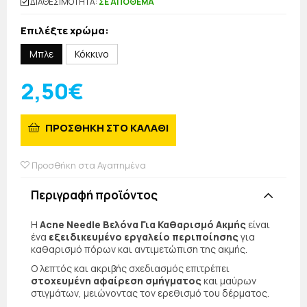
ΔΙΑΘΕΣΙΜΟΤΗΤΑ:
ΣΕ ΑΠΟΘΕΜΑ
Επιλέξτε χρώμα:
Μπλε
Κόκκινο
2,50€
ΠΡΟΣΘΗΚΗ ΣΤΟ ΚΑΛΑΘΙ
Προσθήκη στα Αγαπημένα
Περιγραφή προϊόντος
Η
Acne Needle Βελόνα Για Καθαρισμό Ακμής
είναι
ένα
εξειδικευμένο εργαλείο περιποίησης
για
καθαρισμό πόρων και αντιμετώπιση της ακμής.
Ο λεπτός και ακριβής σχεδιασμός επιτρέπει
στοχευμένη αφαίρεση σμήγματος
και μαύρων
στιγμάτων, μειώνοντας τον ερεθισμό του δέρματος.