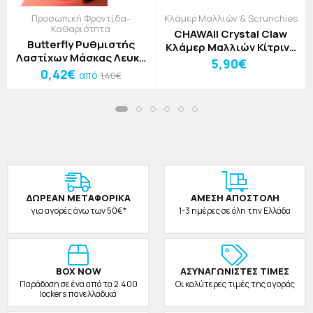
Προσωπική Φροντίδα-
Κλάμερ Μαλλιών & Scrunchies
Καθαριότητα
CHAWAII Crystal Claw
Butterfly Ρυθμιστής
Κλάμερ Μαλλιών Κίτρινο
Λαστίχων Μάσκας Λευκό
11cm
5,90€
16x7,5cm
0,42€
από
1,40€
ΔΩΡΕAΝ ΜΕΤΑΦΟΡΙΚΑ
ΑΜΕΣΗ ΑΠΟΣΤΟΛΗ
για αγορές άνω των 50€*
1-3 ημέρες σε όλη την Ελλάδα
BOX NOW
ΑΣΥΝΑΓΩΝΙΣΤΕΣ ΤΙΜΕΣ
Παράδοση σε ένα από τα 2.400
Οι καλύτερες τιμές της αγοράς
lockers πανελλαδικά