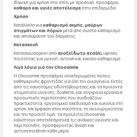
Ιδανική για χρήση στο σπίτι με προσοχή, προσφέρει
καθαρό και υγιές αποτέλεσμα
στην επιδερμίδα.
Χρήση
Κατάλληλη για
καθαρισμό ακμής, μαύρων
στιγμάτων και πόρων
μετά από σωστό καθαρισμό
και απολύμανση του δέρματος.
Κατασκευή
Κατασκευασμένη από
ανοξείδωτο ατσάλι
υψηλής
ποιότητας για υγιεινή, αντοχή και εύκολο καθαρισμό.
Λίγα λόγια για την Choosmile
Η Choosmile προσφέρει ολοκληρωμένες λύσεις
καθημερινής φροντίδας για όλη την οικογένεια. Εκτός
από τις καινοτόμες οδοντόβουρτσες και τα προϊόντα
στοματικής υγιεινής, διαθέτει και σύγχρονα εργαλεία
προσωπικής περιποίησης που συνδυάζουν
πρακτικότητα, εργονομικό σχεδιασμό και ευκολία στη
χρήση. Με έμφαση στην ποιότητα, τη λειτουργικότητα
και την προσιτή τιμή, τα προϊόντα Choosmile
καλύπτουν αποτελεσματικά τις ανάγκες υγιεινής και
περιποίησης, προσφέροντας άνεση και
αυτοπεποίθηση κάθε μέρα.