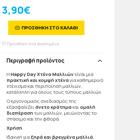
3,90€
ΠΡΟΣΘΗΚΗ ΣΤΟ ΚΑΛΑΘΙ
Προσθήκη στα Αγαπημένα
Περιγραφή προϊόντος
Η
Happy Day Χτένα Μαλλιών
είναι μια
πρακτική και κομψή χτένα
για καθημερινό
χτένισμα και περιποίηση μαλλιών,
κατάλληλη για όλους τους τύπους μαλλιών.
Ο εργονομικός σχεδιασμός της
εξασφαλίζει
άνετο κράτημα
και
ομαλή
διαπέραση
των μαλλιών, μειώνοντας το
σπάσιμο και την φθορά.
Χρήση
Ιδανική για
ξηρά και βρεγμένα μαλλιά
,