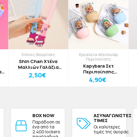
Χτένες-Βούρτσες
Εργαλεία-Αξεσουάρ
Περιποίησης
Shin Chan Χτένα
Kapybara Σετ
Μαλλιών Γαλάζια
α
Περιποίησης
Κροκόδειλος Ροζ
2,50€
ας
Καπιμπάρα Γαλάζιο
4,90€
BOX NOW
ΑΣΥΝΑΓΩΝΙΣΤΕΣ
ΤΙΜΕΣ
Παράδοση σε
ένα από τα
Οι καλύτερες
2.400 lockers
τιμές της αγοράς
πανελλαδικά