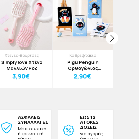
Χτένες-Βούρτσες
Καθρεφτάκια
Καθ
Simply love Χτένα
Pigu Penguin
Pigu
Μαλλιών Ροζ
Ορθογώνιος
Καθρεφ
Καθρέφτης Διπλής
Όψη
3,90€
2,90€
2
Όψης Γαλάζιο
Πιγκουίν
Πιγκουίνος Με
Σκουφάκι
ΑΣΦΑΛΕΙΣ
ΕΩΣ 12
ΣΥΝΑΛΛΑΓΕΣ
ΑΤΟΚΕΣ
ΔΟΣΕΙΣ
Με πιστωτική
ή χρεωστική
για αγορές
κάρτα
άνω των