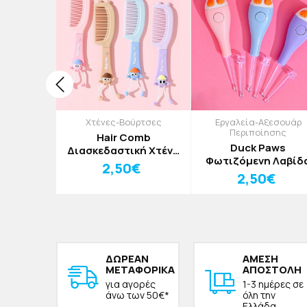
κια
Χτένες-Βούρτσες
Εργαλεία-Αξεσουάρ
Περιποίησης
 Παιδικά
Hair Comb
Duck Paws
α Μπλε
Διασκεδαστική Χτένα
Φωτιζόμενη Λαβίδ
Μαλλιών Ροζ
€
2,50€
Αυτιών Πόδια Πάπι
2,50€
Μωβ
ΔΩΡΕAΝ
ΑΜΕΣΗ
ΜΕΤΑΦΟΡΙΚΑ
ΑΠΟΣΤΟΛΗ
για αγορές
1-3 ημέρες σε
άνω των 50€*
όλη την
Ελλάδα