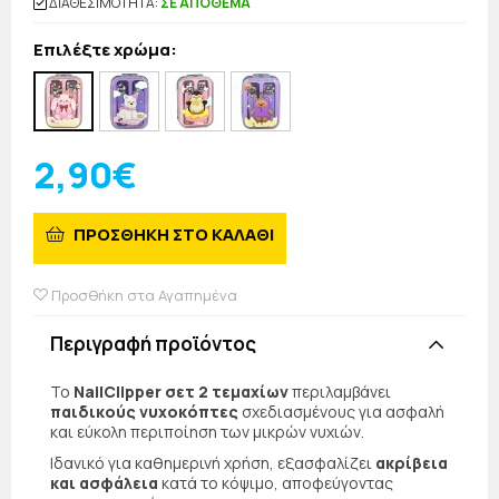
ΔΙΑΘΕΣΙΜΟΤΗΤΑ:
ΣΕ ΑΠΟΘΕΜΑ
Επιλέξτε χρώμα:
2,90€
ΠΡΟΣΘΗΚΗ ΣΤΟ ΚΑΛΑΘΙ
Προσθήκη στα Αγαπημένα
Περιγραφή προϊόντος
Το
NailClipper σετ 2 τεμαχίων
περιλαμβάνει
παιδικούς νυχοκόπτες
σχεδιασμένους για ασφαλή
και εύκολη περιποίηση των μικρών νυχιών.
Ιδανικό για καθημερινή χρήση, εξασφαλίζει
ακρίβεια
και ασφάλεια
κατά το κόψιμο, αποφεύγοντας