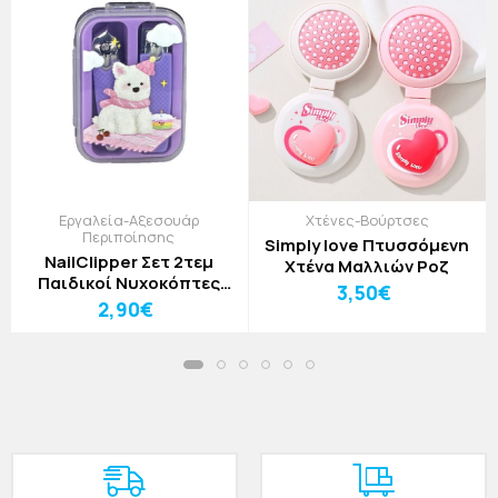
Εργαλεία-Αξεσουάρ
Χτένες-Βούρτσες
Περιποίησης
Simply love Πτυσσόμενη
NailClipper Σετ 2τεμ
Χτένα Μαλλιών Ροζ
Παιδικοί Νυχοκόπτες
3,50€
Κουνελάκι
2,90€