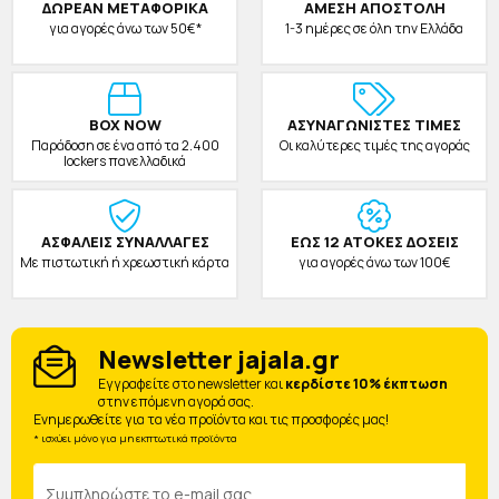
ΔΩΡΕAΝ ΜΕΤΑΦΟΡΙΚΑ
ΑΜΕΣΗ ΑΠΟΣΤΟΛΗ
για αγορές άνω των 50€*
1-3 ημέρες σε όλη την Ελλάδα
BOX NOW
ΑΣΥΝΑΓΩΝΙΣΤΕΣ ΤΙΜΕΣ
Παράδοση σε ένα από τα 2.400
Οι καλύτερες τιμές της αγοράς
lockers πανελλαδικά
ΑΣΦΑΛΕΙΣ ΣΥΝΑΛΛΑΓΕΣ
ΕΩΣ 12 ΑΤΟΚΕΣ ΔΟΣΕΙΣ
Με πιστωτική ή χρεωστική κάρτα
για αγορές άνω των 100€
Newsletter jajala.gr
Eγγραφείτε στο newsletter και
κερδίστε 10% έκπτωση
στην επόμενη αγορά σας.
Ενημερωθείτε για τα νέα προϊόντα και τις προσφορές μας!
* ισχύει μόνο για μη εκπτωτικά προϊόντα