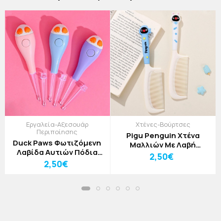
Εργαλεία-Αξεσουάρ
Χτένες-Βούρτσες
Περιποίησης
Pigu Penguin Χτένα
Duck Paws Φωτιζόμενη
Μαλλιών Με Λαβή
Λαβίδα Αυτιών Πόδια
Πιγκουίνος Λευκό
2,50€
Πάπιας Μωβ
2,50€
Κουνελάκι