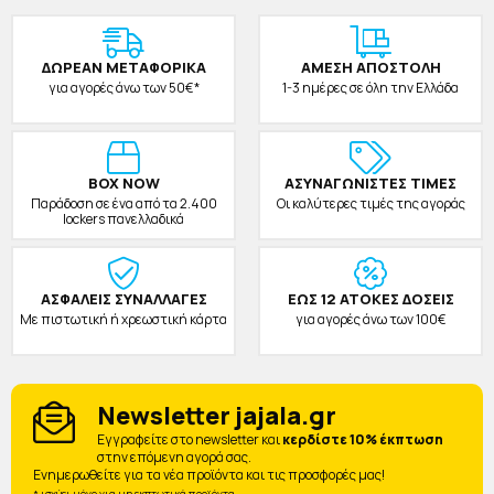
ΔΩΡΕAΝ ΜΕΤΑΦΟΡΙΚΑ
ΑΜΕΣΗ ΑΠΟΣΤΟΛΗ
για αγορές άνω των 50€*
1-3 ημέρες σε όλη την Ελλάδα
BOX NOW
ΑΣΥΝΑΓΩΝΙΣΤΕΣ ΤΙΜΕΣ
Παράδοση σε ένα από τα 2.400
Οι καλύτερες τιμές της αγοράς
lockers πανελλαδικά
ΑΣΦΑΛΕΙΣ ΣΥΝΑΛΛΑΓΕΣ
ΕΩΣ 12 ΑΤΟΚΕΣ ΔΟΣΕΙΣ
Με πιστωτική ή χρεωστική κάρτα
για αγορές άνω των 100€
Newsletter jajala.gr
Eγγραφείτε στο newsletter και
κερδίστε 10% έκπτωση
στην επόμενη αγορά σας.
Ενημερωθείτε για τα νέα προϊόντα και τις προσφορές μας!
* ισχύει μόνο για μη εκπτωτικά προϊόντα