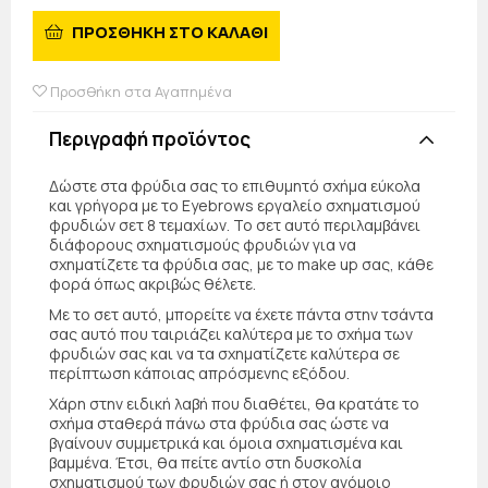
ΠΡΟΣΘΗΚΗ ΣΤΟ ΚΑΛΑΘΙ
Προσθήκη στα Αγαπημένα
Περιγραφή προϊόντος
Δώστε στα φρύδια σας το επιθυμητό σχήμα εύκολα
και γρήγορα με το Eyebrows εργαλείο σχηματισμού
φρυδιών σετ 8 τεμαχίων. Το σετ αυτό περιλαμβάνει
διάφορους σχηματισμούς φρυδιών για να
σχηματίζετε τα φρύδια σας, με το make up σας, κάθε
φορά όπως ακριβώς θέλετε.
Με το σετ αυτό, μπορείτε να έχετε πάντα στην τσάντα
σας αυτό που ταιριάζει καλύτερα με το σχήμα των
φρυδιών σας και να τα σχηματίζετε καλύτερα σε
περίπτωση κάποιας απρόσμενης εξόδου.
Χάρη στην ειδική λαβή που διαθέτει, θα κρατάτε το
σχήμα σταθερά πάνω στα φρύδια σας ώστε να
βγαίνουν συμμετρικά και όμοια σχηματισμένα και
βαμμένα. Έτσι, θα πείτε αντίο στη δυσκολία
σχηματισμού των φρυδιών σας ή στον ανόμοιο