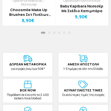
Προϊόντα Μακιγιάζ -
Οργάνωση Καλλυντικών
Αξεσουάρ
Baby Kapibara Νεσεσέρ
Choosmile Make Up
Με Σχέδιο Καπιμπάρα
Brushes Σετ Πινέλων
9,90€
Μακιγιάζ 4τεμ
8,90€
ΔΩΡΕAΝ ΜΕΤΑΦΟΡΙΚΑ
ΑΜΕΣΗ ΑΠΟΣΤΟΛΗ
για αγορές άνω των 50€*
1-3 ημέρες σε όλη την Ελλάδα
BOX NOW
ΑΣΥΝΑΓΩΝΙΣΤΕΣ ΤΙΜΕΣ
Παράδοση σε ένα από τα 2.400
Οι καλύτερες τιμές της αγοράς
lockers πανελλαδικά