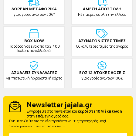
ΔΩΡΕAΝ ΜΕΤΑΦΟΡΙΚΑ
ΑΜΕΣΗ ΑΠΟΣΤΟΛΗ
για αγορές άνω των 50€*
1-3 ημέρες σε όλη την Ελλάδα
BOX NOW
ΑΣΥΝΑΓΩΝΙΣΤΕΣ ΤΙΜΕΣ
Παράδοση σε ένα από τα 2.400
Οι καλύτερες τιμές της αγοράς
lockers πανελλαδικά
ΑΣΦΑΛΕΙΣ ΣΥΝΑΛΛΑΓΕΣ
ΕΩΣ 12 ΑΤΟΚΕΣ ΔΟΣΕΙΣ
Με πιστωτική ή χρεωστική κάρτα
για αγορές άνω των 100€
Newsletter jajala.gr
Eγγραφείτε στο newsletter και
κερδίστε 10% έκπτωση
στην επόμενη αγορά σας.
Ενημερωθείτε για τα νέα προϊόντα και τις προσφορές μας!
* ισχύει μόνο για μη εκπτωτικά προϊόντα