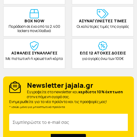
BOX NOW
ΑΣΥΝΑΓΩΝΙΣΤΕΣ ΤΙΜΕΣ
Παράδοση σε ένα από τα 2.400
Οι καλύτερες τιμές της αγοράς
lockers πανελλαδικά
ΑΣΦΑΛΕΙΣ ΣΥΝΑΛΛΑΓΕΣ
ΕΩΣ 12 ΑΤΟΚΕΣ ΔΟΣΕΙΣ
Με πιστωτική ή χρεωστική κάρτα
για αγορές άνω των 100€
Newsletter jajala.gr
Eγγραφείτε στο newsletter και
κερδίστε 10% έκπτωση
στην επόμενη αγορά σας.
Ενημερωθείτε για τα νέα προϊόντα και τις προσφορές μας!
* ισχύει μόνο για μη εκπτωτικά προϊόντα