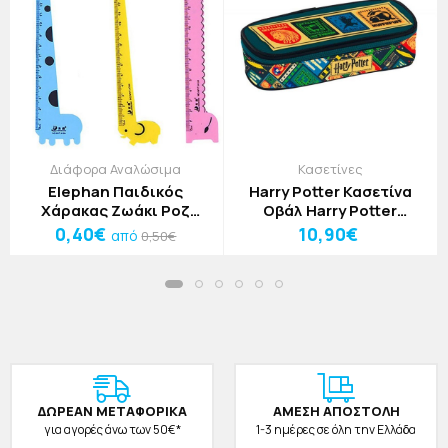
Διάφορα Αναλώσιμα
Κασετίνες
Elephan Παιδικός
Harry Potter Κασετίνα
Χάρακας Ζωάκι Ροζ
Οβάλ Harry Potter
Ελέφαντας 15cm
22x4x8cm
0,40€
10,90€
από
0,50€
ΔΩΡΕAΝ ΜΕΤΑΦΟΡΙΚΑ
ΑΜΕΣΗ ΑΠΟΣΤΟΛΗ
για αγορές άνω των 50€*
1-3 ημέρες σε όλη την Ελλάδα