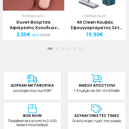
Καθαρισμός
Καθαρισμός
Duvet Βούρτσα
All Clean Κουβάς
Αφαίρεσης Χνουδιών
Σφουγγαρίσματος Σετ
Μπλε 17x4,5x2cm
4τμχ Λευκό
2,55€
19,90€
από
8,50€
ΔΩΡΕAΝ ΜΕΤΑΦΟΡΙΚΑ
ΑΜΕΣΗ ΑΠΟΣΤΟΛΗ
για αγορές άνω των 50€*
1-3 ημέρες σε όλη την Ελλάδα
BOX NOW
ΑΣΥΝΑΓΩΝΙΣΤΕΣ ΤΙΜΕΣ
Παράδοση σε ένα από τα 2.400
Οι καλύτερες τιμές της αγοράς
lockers πανελλαδικά