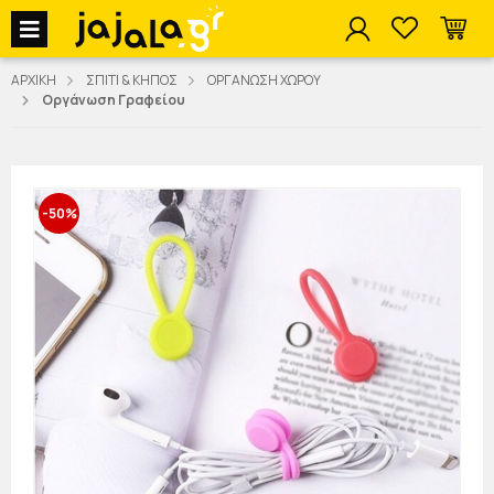
jajala Menu
ΑΡΧΙΚΗ
ΣΠΙΤΙ & ΚΗΠΟΣ
ΟΡΓΑΝΩΣΗ ΧΩΡΟΥ
Οργάνωση Γραφείου
-50%