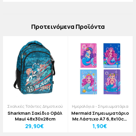
Πρoτεινόμενα Προϊόντα
Σχολικές Τσάντες Δημοτικού
Ημερολόγια - Σημειωματάρια
Sharkman Σακίδιο Οβάλ
Mermaid Σημειωματάριο
Maui 48x30x28cm
Με Λάστιχο Α7 6,8x10cm
80Φύλλα Tesoro Μωβ
29,90€
1,90€