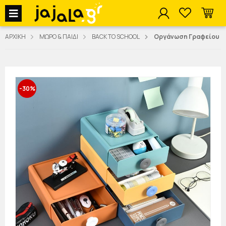
jajala Menu
ΑΡΧΙΚΗ
ΜΩΡΟ & ΠΑΙΔΙ
BACK TO SCHOOL
Οργάνωση Γραφείου
-30%