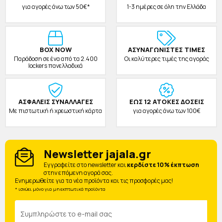
για αγορές άνω των 50€*
1-3 ημέρες σε όλη την Ελλάδα
BOX NOW
ΑΣΥΝΑΓΩΝΙΣΤΕΣ ΤΙΜΕΣ
Παράδοση σε ένα από τα 2.400
Οι καλύτερες τιμές της αγοράς
lockers πανελλαδικά
ΑΣΦΑΛΕΙΣ ΣΥΝΑΛΛΑΓΕΣ
ΕΩΣ 12 ΑΤΟΚΕΣ ΔΟΣΕΙΣ
Με πιστωτική ή χρεωστική κάρτα
για αγορές άνω των 100€
Newsletter jajala.gr
Eγγραφείτε στο newsletter και
κερδίστε 10% έκπτωση
στην επόμενη αγορά σας.
Ενημερωθείτε για τα νέα προϊόντα και τις προσφορές μας!
* ισχύει μόνο για μη εκπτωτικά προϊόντα