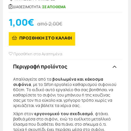
ΔΙΑΘΕΣΙΜΟΤΗΤΑ:
ΣΕ ΑΠΟΘΕΜΑ
1,00€
από 2,00€
ΠΡΟΣΘΗΚΗ ΣΤΟ ΚΑΛΑΘΙ
Προσθήκη στα Αγαπημένα
Περιγραφή προϊόντος
Απαλλαγείτε από τα
βουλωμένα και κάκοσμα
σιφόνια
, με το Sifon εργαλείο καθαρισμού σιφονιού
60cm. Το ειδικό αυτό εργαλείο θα σας βοηθήσει να
καθαρίσετε το σιφόνι του μπάνιου ή της κουζίνας
σας με τον πιο εύκολο και γρήγορο τρόπο χωρίς να
χρειάζεται να βάλετε τα χέρια σας.
Χάρη στον
εργονομικό του σχεδιασμό
, φτάνει
βαθιά μέσα στο σιφόνι, ενώ το ευέλικτο μεταλλικό
έλασμα που διαθέτει θα πιάνει στο σήκωμα ό,τι
τρίχα ή σκουπίδι έχει περάσει μέσα στο σιφόνι.