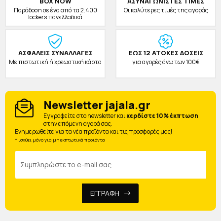
BOX NOW
ΑΣΥΝΑΓΩΝΙΣΤΕΣ ΤΙΜΕΣ
Παράδοση σε ένα από τα 2.400
Οι καλύτερες τιμές της αγοράς
lockers πανελλαδικά
ΑΣΦΑΛΕΙΣ ΣΥΝΑΛΛΑΓΕΣ
ΕΩΣ 12 ΑΤΟΚΕΣ ΔΟΣΕΙΣ
Με πιστωτική ή χρεωστική κάρτα
για αγορές άνω των 100€
Newsletter jajala.gr
Eγγραφείτε στο newsletter και
κερδίστε 10% έκπτωση
στην επόμενη αγορά σας.
Ενημερωθείτε για τα νέα προϊόντα και τις προσφορές μας!
* ισχύει μόνο για μη εκπτωτικά προϊόντα
ΕΓΓΡΑΦΗ