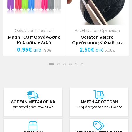
Οργάνωση Γραφείου
Αποθήκευση-Οργάνωση
Magni Κλιπ Οργάνωσης
Scratch Velcro
Καλωδίων Λιλά
Οργάνωσης Καλωδίων
Κίτρινο 1,5x100cm
0,95€
2,50€
από
από
1,90€
5,00€
ΔΩΡΕAΝ ΜΕΤΑΦΟΡΙΚΑ
ΑΜΕΣΗ ΑΠΟΣΤΟΛΗ
για αγορές άνω των 50€*
1-3 ημέρες σε όλη την Ελλάδα