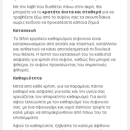
Με την λαβή που διαθέτει πάνω στην άκρη, θα
μπορείτε να το
κρατάτε άνετα και σταθερά
για να
τραβήξετε έξω από το σιφόνι σας τα σκουπιδάκια,
χωρίς κίνδυνο να προκαλέσετε κάποια ζημιά.
Κατασκευή
Το Sifon εργαλείο καθαρισμού σιφονιού είναι
κατασκευασμένο από ατσάλι και πλαστικό, κατάλληλο
και ανθεκτικό να κάνει αποτελεσματικά τη δουλειά
που θέλετε. Η λεπτή του κατασκευή του το καθιστά
ασφαλές για χρήση στο σιφόνι, καθώς δεν μπορεί να
φθείρει το σιφόνι προκαλώντας του σημαντικές
φθορές.
Καθαριότητα
Μετά από κάθε χρήση, για να παραμένει πάντα
καθαρό και ασφαλές για εσάς και την υγεία σας
χρειάζεται τον απαραίτητο καθαρισμό. Για αυτό
αφού τελειώσετε με τον καθαρισμό του σιφονιού
σας, με ένα σφουγγάρι και υγρό σαπούνι τρίψτε το
καλά, μέχρι να απομακρυνθούν από πάνω του τα
υπολείμματα.
Αφού το καθαρίσετε, ξεβγάλτε το καλά με άφθονο