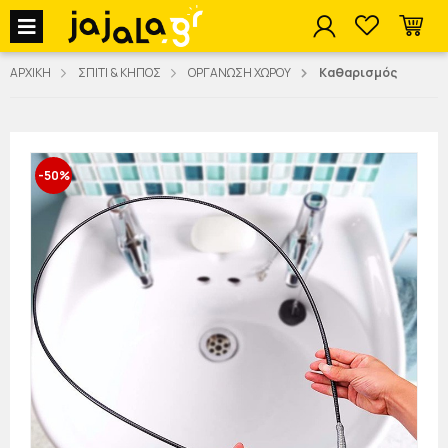
jajala Menu
ΑΡΧΙΚΗ
ΣΠΙΤΙ & ΚΗΠΟΣ
ΟΡΓΑΝΩΣΗ ΧΩΡΟΥ
Καθαρισμός
-50%