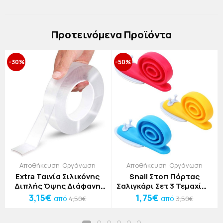
Πρoτεινόμενα Προϊόντα
-30%
-50%
Αποθήκευση-Οργάνωση
Αποθήκευση-Οργάνωση
Extra Ταινία Σιλικόνης
Snail Στοπ Πόρτας
Διπλής Όψης Διάφανη
Σαλιγκάρι Σετ 3 Τεμαχίων
Ivy Grip Tape 3x100cm
6,5x2,2X3cm
3,15€
1,75€
από
από
4,50€
3,50€