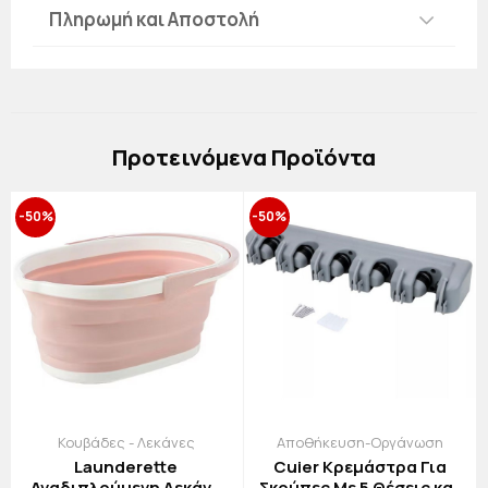
Πληρωμή και Αποστολή
Πρoτεινόμενα Προϊόντα
-50%
-50%
Κουβάδες - Λεκάνες
Αποθήκευση-Οργάνωση
Launderette
Cuier Κρεμάστρα Για
Αναδιπλούμενη Λεκάνη
Σκούπες Με 5 Θέσεις και