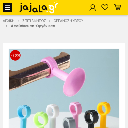
jajala Menu
ΑΡΧΙΚΗ
ΣΠΙΤΙ & ΚΗΠΟΣ
ΟΡΓΑΝΩΣΗ ΧΩΡΟΥ
Αποθήκευση-Οργάνωση
-70%