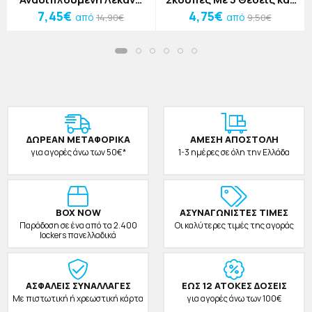
Ρούχων Ροζ
6 Γάντζους 40x8x6cm
7,45€
4,75€
από
από
14,90€
9,50€
ΔΩΡΕAΝ ΜΕΤΑΦΟΡΙΚΑ
ΑΜΕΣΗ ΑΠΟΣΤΟΛΗ
για αγορές άνω των 50€*
1-3 ημέρες σε όλη την Ελλάδα
BOX NOW
ΑΣΥΝΑΓΩΝΙΣΤΕΣ ΤΙΜΕΣ
Παράδοση σε ένα από τα 2.400
Οι καλύτερες τιμές της αγοράς
lockers πανελλαδικά
ΑΣΦΑΛΕΙΣ ΣΥΝΑΛΛΑΓΕΣ
ΕΩΣ 12 ΑΤΟΚΕΣ ΔΟΣΕΙΣ
Με πιστωτική ή χρεωστική κάρτα
για αγορές άνω των 100€