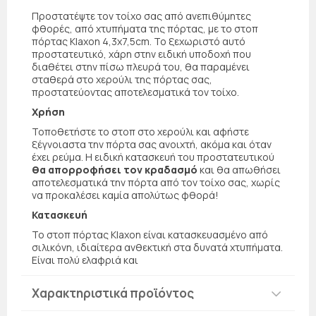
Προστατέψτε τον τοίχο σας από ανεπιθύμητες
φθορές, από χτυπήματα της πόρτας, με το στοπ
πόρτας Klaxon 4,3x7,5cm. Το ξεχωριστό αυτό
προστατευτικό, χάρη στην ειδική υποδοχή που
διαθέτει στην πίσω πλευρά του, θα παραμένει
σταθερά στο χερούλι της πόρτας σας,
προστατεύοντας αποτελεσματικά τον τοίχο.
Χρήση
Τοποθετήστε το στοπ στο χερούλι και αφήστε
ξέγνοιαστα την πόρτα σας ανοιχτή, ακόμα και όταν
έχει ρεύμα. Η ειδική κατασκευή του προστατευτικού
θα απορροφήσει τον κραδασμό
και θα απωθήσει
αποτελεσματικά την πόρτα από τον τοίχο σας, χωρίς
να προκαλέσει καμία απολύτως φθορά!
Κατασκευή
Το στοπ πόρτας Klaxon είναι κατασκευασμένο από
σιλικόνη, ιδιαίτερα ανθεκτική στα δυνατά χτυπήματα.
Είναι πολύ ελαφριά και
Χαρακτηριστικά προϊόντος