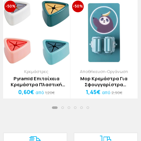
-50%
-50%
Κρεμάστρες
Αποθήκευση-Οργάνωση
Pyramid Επιτοίχεια
Mop Κρεμάστρα Για
Κρεμάστρα Πλαστική
Σφουγγαρίστρα
Ροζ 5x2,5cm
Βραδύπους
0,60€
1,45€
από
από
1,20€
2,90€