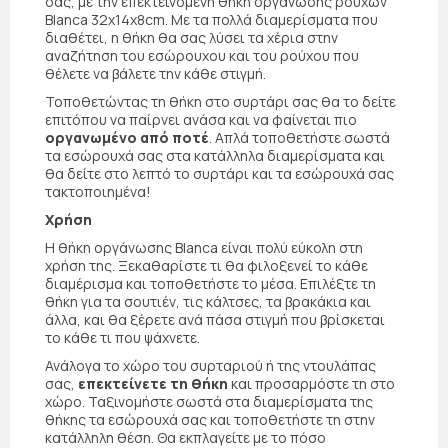
σας, με την επεκτεινόμενη θήκη οργάνωσης ρούχων
Blanca 32x14x8cm. Με τα πολλά διαμερίσματα που
διαθέτει, η θήκη θα σας λύσει τα χέρια στην
αναζήτηση του εσώρουχου και του ρούχου που
θέλετε να βάλετε την κάθε στιγμή.
Τοποθετώντας τη θήκη στο συρτάρι σας θα το δείτε
επιτόπου να παίρνει ανάσα και να φαίνεται πιο
οργανωμένο από ποτέ
. Απλά τοποθετήστε σωστά
τα εσώρουχά σας στα κατάλληλα διαμερίσματα και
θα δείτε στο λεπτό το συρτάρι και τα εσώρουχά σας
τακτοποιημένα!
Χρήση
Η θήκη οργάνωσης Blanca είναι πολύ εύκολη στη
χρήση της. Ξεκαθαρίστε τι θα φιλοξενεί το κάθε
διαμέρισμα και τοποθετήστε το μέσα. Επιλέξτε τη
θήκη για τα σουτιέν, τις κάλτσες, τα βρακάκια και
άλλα, και θα ξέρετε ανά πάσα στιγμή που βρίσκεται
το κάθε τι που ψάχνετε.
Ανάλογα το χώρο του συρταριού ή της ντουλάπας
σας,
επεκτείνετε τη θήκη
και προσαρμόστε τη στο
χώρο. Ταξινομήστε σωστά στα διαμερίσματα της
θήκης τα εσώρουχά σας και τοποθετήστε τη στην
κατάλληλη θέση. Θα εκπλαγείτε με το πόσο