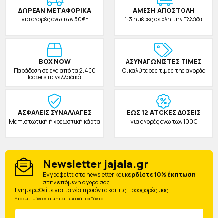
ΔΩΡΕAΝ ΜΕΤΑΦΟΡΙΚΑ
ΑΜΕΣΗ ΑΠΟΣΤΟΛΗ
για αγορές άνω των 50€*
1-3 ημέρες σε όλη την Ελλάδα
BOX NOW
ΑΣΥΝΑΓΩΝΙΣΤΕΣ ΤΙΜΕΣ
Παράδοση σε ένα από τα 2.400
Οι καλύτερες τιμές της αγοράς
lockers πανελλαδικά
ΑΣΦΑΛΕΙΣ ΣΥΝΑΛΛΑΓΕΣ
ΕΩΣ 12 ΑΤΟΚΕΣ ΔΟΣΕΙΣ
Με πιστωτική ή χρεωστική κάρτα
για αγορές άνω των 100€
Newsletter jajala.gr
Eγγραφείτε στο newsletter και
κερδίστε 10% έκπτωση
στην επόμενη αγορά σας.
Ενημερωθείτε για τα νέα προϊόντα και τις προσφορές μας!
* ισχύει μόνο για μη εκπτωτικά προϊόντα