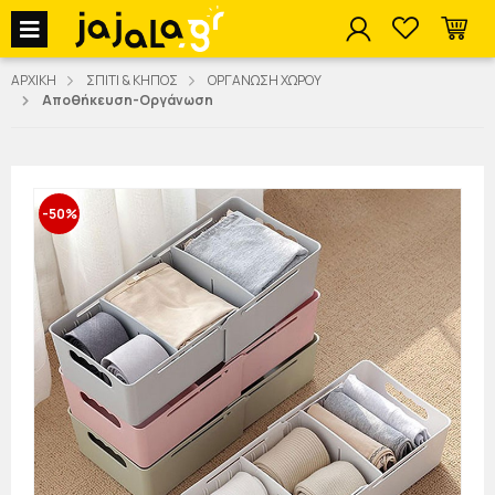
jajala Menu
ΑΡΧΙΚΗ
ΣΠΙΤΙ & ΚΗΠΟΣ
ΟΡΓΑΝΩΣΗ ΧΩΡΟΥ
Αποθήκευση-Οργάνωση
-50%