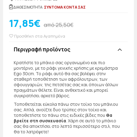
ΔΙΑΘΕΣΙΜΟΤΗΤΑ:
ΣΥΝΤΟΜΑ ΚΟΝΤΑ ΣΑΣ
17,85€
από 25,50€
Προσθήκη στα Αγαπημένα
Περιγραφή προϊόντος
Κρατήστε το μπάνιο σας οργανωμένο και πιο
μοντέρνο, με το ράφι γενικής χρήσης με κρεμάστρα
Ego 30cm. Το ράφι αυτό θα σας βολέψει στην
σταθερή τοποθέτηση των αφρόλουτρων, των
σφουγγαριών, της πετσέτας σας και όποιων άλλων
πραγμάτων θέλετε. Είναι ανθεκτικό και μπορεί
συγκρατήσει αρκετό βάρος.
Τοποθετείται εύκολα πάνω στον τοίχο του μπάνιου
σας. Απλά, ανοίξτε δυο τρύπες στον τοίχο και
τοποθετήστε το πάνω στις ειδικές βίδες που
θα
βρείτε στη συσκευασία
. Χάρη σε αυτό το μπάνιο
σας θα αποκτήσει στο λεπτό περισσότερο στιλ, που
θα το λατρέψετε!