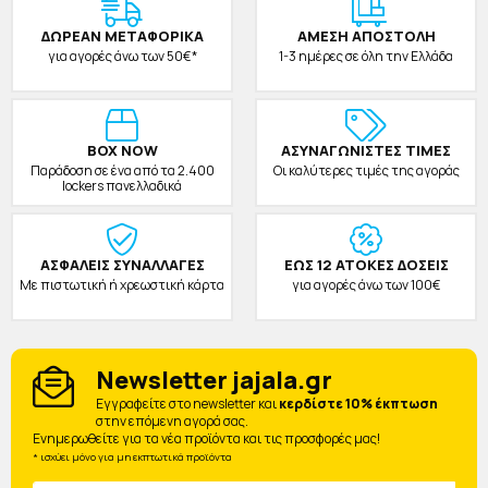
ΔΩΡΕAΝ ΜΕΤΑΦΟΡΙΚΑ
ΑΜΕΣΗ ΑΠΟΣΤΟΛΗ
για αγορές άνω των 50€*
1-3 ημέρες σε όλη την Ελλάδα
BOX NOW
ΑΣΥΝΑΓΩΝΙΣΤΕΣ ΤΙΜΕΣ
Παράδοση σε ένα από τα 2.400
Οι καλύτερες τιμές της αγοράς
lockers πανελλαδικά
ΑΣΦΑΛΕΙΣ ΣΥΝΑΛΛΑΓΕΣ
ΕΩΣ 12 ΑΤΟΚΕΣ ΔΟΣΕΙΣ
Με πιστωτική ή χρεωστική κάρτα
για αγορές άνω των 100€
Newsletter jajala.gr
Eγγραφείτε στο newsletter και
κερδίστε 10% έκπτωση
στην επόμενη αγορά σας.
Ενημερωθείτε για τα νέα προϊόντα και τις προσφορές μας!
* ισχύει μόνο για μη εκπτωτικά προϊόντα