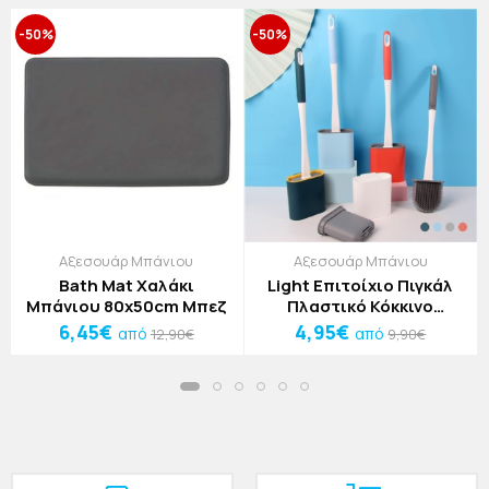
-50%
-50%
Αξεσουάρ Μπάνιου
Αξεσουάρ Μπάνιου
Bath Mat Χαλάκι
Light Επιτοίχιο Πιγκάλ
Μπάνιου 80x50cm Μπεζ
Πλαστικό Κόκκινο
40x9,5x4cm
6,45€
4,95€
από
από
12,90€
9,90€