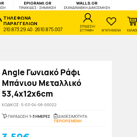
GR
EPIGRAMI.GR
WALLS.GR
ΗΣΗ
ΠΙΝΑΚΙΔΕΣ - ΣΗΜΑΝΣΗ
ΣΚΑΝΔΙΝΑΒΙΚΗ ΔΙΑΚΟΣΜΗΣΗ
ΤΗΛΕΦΩΝΑ
ΠΑΡΑΓΓΕΛΙΩΝ
ΣΥΝΔΕΣΗ/
210.873.29.40
2610.875.007
-
ΕΓΓΡΑΦΗ
ΑΓΑΠΗΜΕΝΑ
ΚΑΛΑΘ
Angle Γωνιακό Ράφι
Μπάνιου Μεταλλικό
53,4x12x6cm
KΩΔΙΚΟΣ: 5-03-04-06-00022
ΠΑΡΑΔΟΣΗ:
1-3 ΗΜΕΡΕΣ
ΔΙΑΘΕΣΙΜΟΤΗΤΑ:
ΠΕΡΙΟΡΙΣΜΕΝΗ