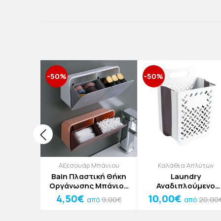
-50%
-50%
πλύτων
Αξεσουάρ Μπάνιου
Καλάθια Απλύτων
αλάθι
Bain Πλαστική Θήκη
Laundry
x35x58cm
Οργάνωσης Μπάνιου
Αναδιπλούμενο
Γκρι 11x6,5x20cm
Κρεμαστό Καλάθι
4,50€
10,00€
23,50€
9,00€
20,00
ό
από
από
Απλύτων Κίτρινο
25x35x49cm