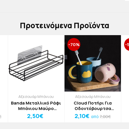
Πρoτεινόμενα Προϊόντα
-70%
-
Αξεσουάρ Μπάνιου
Αξεσουάρ Μπάνιου
Banda Μεταλλικό Ράφι
Cloud Ποτήρι Για
Μπάνιου Μαύρο
Οδοντόβουρτσα
27x11,5x5cm
Γαλάζιο Μπλε
2,50€
2,10€
€
7,00€
από