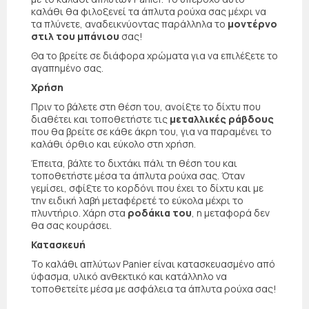
καλάθι θα φιλοξενεί τα άπλυτα ρούχα σας μέχρι να
τα πλύνετε, αναδεικνύοντας παράλληλα το
μοντέρνο
στιλ του μπάνιου
σας!
Θα το βρείτε σε διάφορα χρώματα για να επιλέξετε το
αγαπημένο σας.
Χρήση
Πριν το βάλετε στη θέση του, ανοίξτε το δίχτυ που
διαθέτει και τοποθετήστε τις
μεταλλικές ράβδους
που θα βρείτε σε κάθε άκρη του, για να παραμένει το
καλάθι όρθιο και εύκολο στη χρήση.
Έπειτα, βάλτε το διχτάκι πάλι τη θέση του και
τοποθετήστε μέσα τα άπλυτα ρούχα σας. Όταν
γεμίσει, σφίξτε το κορδόνι που έχει το δίχτυ και με
την ειδική λαβή μεταφέρετέ το εύκολα μέχρι το
πλυντήριο. Χάρη στα
ροδάκια του
, η μεταφορά δεν
θα σας κουράσει.
Κατασκευή
Το καλάθι απλύτων Panier είναι κατασκευασμένο από
ύφασμα, υλικό ανθεκτικό και κατάλληλο να
τοποθετείτε μέσα με ασφάλεια τα άπλυτα ρούχα σας!