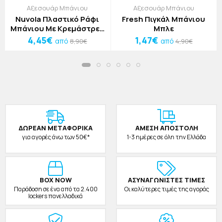
Αξεσουάρ Μπάνιου
Αξεσουάρ Μπάνιου
Nuvola Πλαστικό Ράφι
Fresh Πιγκάλ Μπάνιου
Μπάνιου Με Κρεμάστρες
Μπλε
Μπλε Πορτοκαλί
4,45€
1,47€
από
από
8,90€
4,90€
30x20x11cm
ΔΩΡΕAΝ ΜΕΤΑΦΟΡΙΚΑ
ΑΜΕΣΗ ΑΠΟΣΤΟΛΗ
για αγορές άνω των 50€*
1-3 ημέρες σε όλη την Ελλάδα
BOX NOW
ΑΣΥΝΑΓΩΝΙΣΤΕΣ ΤΙΜΕΣ
Παράδοση σε ένα από τα 2.400
Οι καλύτερες τιμές της αγοράς
lockers πανελλαδικά