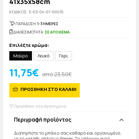
41x35x58cm
KΩΔΙΚΟΣ: 5-03-04-07-00015
ΠΑΡΑΔΟΣΗ:
1-3 ΗΜΕΡΕΣ
ΔΙΑΘΕΣΙΜΟΤΗΤΑ:
ΣΕ ΑΠΟΘΕΜΑ
Επιλέξτε χρώμα:
Μαύρο
Λευκό
Γκρι
11,75€
από 23,50€
ΠΡΟΣΘΗΚΗ ΣΤΟ ΚΑΛΑΘΙ
Προσθήκη στα Αγαπημένα
Περιγραφή προϊόντος
Διατηρήστε το μπάνιο σας καθαρό και οργανωμένο,
με το καλάθι απλύτων Panier. Το υπέροχο αυτό