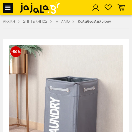
jajala Menu
ΑΡΧΙΚΗ
ΣΠΙΤΙ & ΚΗΠΟΣ
ΜΠΑΝΙΟ
Καλάθια Απλύτων
-50%