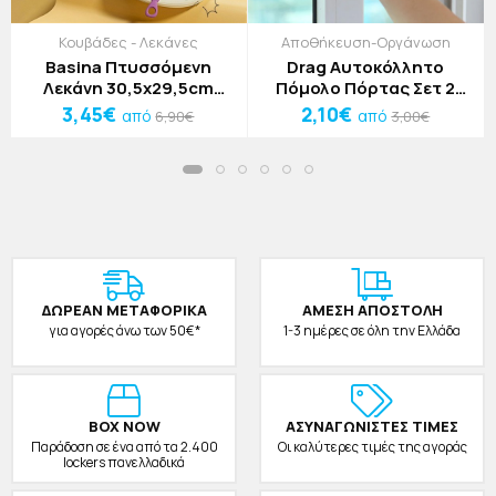
Κουβάδες - Λεκάνες
Αποθήκευση-Οργάνωση
Basina Πτυσσόμενη
Drag Αυτοκόλλητο
Λεκάνη 30,5x29,5cm
Πόμολο Πόρτας Σετ 2
Λευκό - Μωβ
Τεμαχίων Γκρι 4x9cm
3,45€
2,10€
από
από
6,90€
3,00€
ΔΩΡΕAΝ ΜΕΤΑΦΟΡΙΚΑ
ΑΜΕΣΗ ΑΠΟΣΤΟΛΗ
για αγορές άνω των 50€*
1-3 ημέρες σε όλη την Ελλάδα
BOX NOW
ΑΣΥΝΑΓΩΝΙΣΤΕΣ ΤΙΜΕΣ
Παράδοση σε ένα από τα 2.400
Οι καλύτερες τιμές της αγοράς
lockers πανελλαδικά