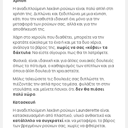
Χρήση
Η αναδιπλούμενη λεκάνη ρούχων είναι πολύ απλή στη
χρήση της. Διπλώνει και ξεδιπλώνει με μια κίνηση,
κάτι που την καθιστά ιδανική όχι μόνο για την
μεταφορά των ρούχων σας, αλλά και για την
αποθήκευσή της.
Χάρη στο χερούλι που διαθέτει, μπορείτε να την
κρατάτε εύκολα με το ένα ή και με τα δυο χέρια,
ανάλογα το βάρος της,
χωρίς να σας «κόβει» τα
δάχτυλα
. Να είστε σίγουροι πως θα τη λατρέψετε.
Φυσικά, είναι ιδανική και για άλλες οικιακές δουλειές
όπως το πότισμα, ο καθαρισμός των επίπλων και για
όποια άλλη δουλειά τη χρειαστείτε.
Μόλις τελειώσετε τις δουλειές σας διπλώστε τη,
πιέζοντάς την απλά προς τα μέσα, φυλάξτε τη στην
ντουλάπα, και μείνετε ήσυχοι ότι
δεν θα πιάσει
πολύ χώρο
.
Κατασκευή
Η αναδιπλούμενη λεκάνη ρούχων Launderette είναι
κατασκευασμένη από πλαστικό, υλικό ανθεκτικό και
κατάλληλο να συγκρατεί
και να μεταφέρει το βάρος
των βρεγμένων ρούχων σας, χωρίς να φθείρεται.