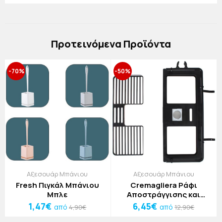
Πρoτεινόμενα Προϊόντα
-70%
-50%
Αξεσουάρ Μπάνιου
Αξεσουάρ Μπάνιου
Fresh Πιγκάλ Μπάνιου
Cremagliera Ράφι
Μπλε
Αποστράγγισης και
Αποθήκευσης Μπάνιου
1,47€
6,45€
από
από
4,90€
12,90€
Μαύρο