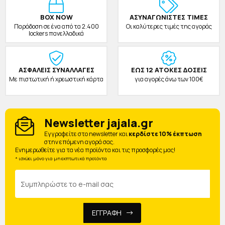
BOX NOW
ΑΣΥΝΑΓΩΝΙΣΤΕΣ ΤΙΜΕΣ
Παράδοση σε ένα από τα 2.400
Οι καλύτερες τιμές της αγοράς
lockers πανελλαδικά
ΑΣΦΑΛΕΙΣ ΣΥΝΑΛΛΑΓΕΣ
ΕΩΣ 12 ΑΤΟΚΕΣ ΔΟΣΕΙΣ
Με πιστωτική ή χρεωστική κάρτα
για αγορές άνω των 100€
Newsletter jajala.gr
Eγγραφείτε στο newsletter και
κερδίστε 10% έκπτωση
στην επόμενη αγορά σας.
Ενημερωθείτε για τα νέα προϊόντα και τις προσφορές μας!
* ισχύει μόνο για μη εκπτωτικά προϊόντα
ΕΓΓΡΑΦΗ