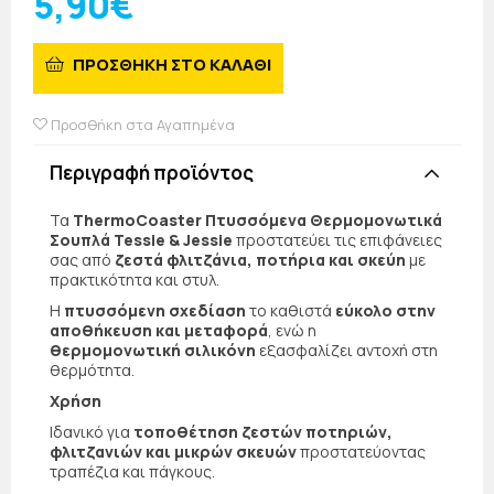
5,90€
ΠΡΟΣΘΗΚΗ ΣΤΟ ΚΑΛΑΘΙ
Προσθήκη στα Αγαπημένα
Περιγραφή προϊόντος
Τα
ThermoCoaster Πτυσσόμενα Θερμομονωτικά
Σουπλά Tessie & Jessie
προστατεύει τις επιφάνειες
σας από
ζεστά φλιτζάνια, ποτήρια και σκεύη
με
πρακτικότητα και στυλ.
Η
πτυσσόμενη σχεδίαση
το καθιστά
εύκολο στην
αποθήκευση και μεταφορά
, ενώ η
θερμομονωτική σιλικόνη
εξασφαλίζει αντοχή στη
θερμότητα.
Χρήση
Ιδανικό για
τοποθέτηση ζεστών ποτηριών,
φλιτζανιών και μικρών σκευών
προστατεύοντας
τραπέζια και πάγκους.