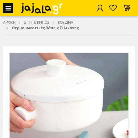
jajala Menu
ΑΡΧΙΚΗ
ΣΠΙΤΙ & ΚΗΠΟΣ
ΚΟΥΖΙΝΑ
Θερμομωνοτικές Βάσεις Σιλικόνης