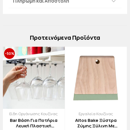
Πληρωμή και Αποστολή
Πρoτεινόμενα Προϊόντα
-50%
Είδη Οργάνωσης Κουζίνας
Εργαλεία Κουζίνας
Bar Βάση Για Ποτήρια
Aitos Bake Ξύστρα
Λευκή Πλαστική
Ζύμης Ξύλινη Με