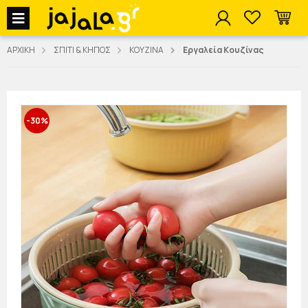
jajala Menu
ΑΡΧΙΚΗ
ΣΠΙΤΙ & ΚΗΠΟΣ
ΚΟΥΖΙΝΑ
Εργαλεία Κουζίνας
-30%