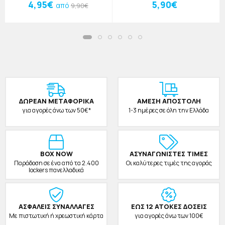
25x11x2cm
Πλαστικό Μπεζ
4,95€
5,90€
από
9,90€
ΔΩΡΕAΝ ΜΕΤΑΦΟΡΙΚΑ
ΑΜΕΣΗ ΑΠΟΣΤΟΛΗ
για αγορές άνω των 50€*
1-3 ημέρες σε όλη την Ελλάδα
BOX NOW
ΑΣΥΝΑΓΩΝΙΣΤΕΣ ΤΙΜΕΣ
Παράδοση σε ένα από τα 2.400
Οι καλύτερες τιμές της αγοράς
lockers πανελλαδικά
ΑΣΦΑΛΕΙΣ ΣΥΝΑΛΛΑΓΕΣ
ΕΩΣ 12 ΑΤΟΚΕΣ ΔΟΣΕΙΣ
Με πιστωτική ή χρεωστική κάρτα
για αγορές άνω των 100€