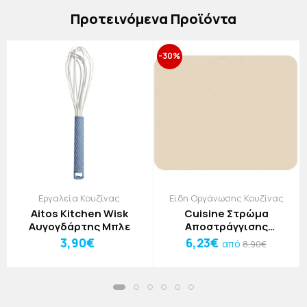
Πρoτεινόμενα Προϊόντα
-30%
Εργαλεία Κουζίνας
Είδη Οργάνωσης Κουζίνας
Aitos Kitchen Wisk
Cuisine Στρώμα
Αυγογδάρτης Μπλε
Αποστράγγισης
Κουζίνας 40x60cm
3,90€
6,23€
από
8,90€
Μαύρο